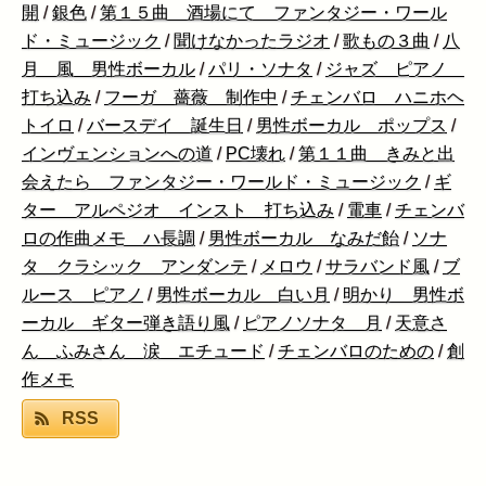
開
/
銀色
/
第１５曲 酒場にて ファンタジー・ワール
ド・ミュージック
/
聞けなかったラジオ
/
歌もの３曲
/
八
月 風 男性ボーカル
/
パリ・ソナタ
/
ジャズ ピアノ
打ち込み
/
フーガ 薔薇 制作中
/
チェンバロ ハニホヘ
トイロ
/
バースデイ 誕生日
/
男性ボーカル ポップス
/
インヴェンションへの道
/
PC壊れ
/
第１１曲 きみと出
会えたら ファンタジー・ワールド・ミュージック
/
ギ
ター アルペジオ インスト 打ち込み
/
電車
/
チェンバ
ロの作曲メモ ハ長調
/
男性ボーカル なみだ飴
/
ソナ
タ クラシック アンダンテ
/
メロウ
/
サラバンド風
/
ブ
ルース ピアノ
/
男性ボーカル 白い月
/
明かり 男性ボ
ーカル ギター弾き語り風
/
ピアノソナタ 月
/
天意さ
ん ふみさん 涙 エチュード
/
チェンバロのための
/
創
作メモ
RSS