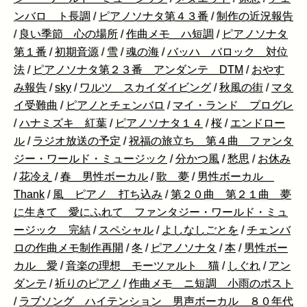
ンバロ ト長調
/
ピアノソナタ第４３番
/
制作の近況報告
/
良い季節 心の場所
/
作曲メモ ハ短調
/
ピアノソナタ
第１番
/
初期音源
/
雪
/
魂の海
/
バッハ バロック 対位
法
/
ピアノソナタ第２３番 アンダンテ DTM
/
おやす
み報告
/
sky
/
ワルツ スカイダイビング
/
秋風の街
/
マタ
イ受難曲
/
ピアノとチェンバロ
/
マイ・ランド プログレ
/
ハナミズキ 紅葉
/
ピアノソナタ１４
/
桜
/
エンドロー
ル
/
ラジオ放送の予定
/
祝福の旅立ち 第４曲 ファンタ
ジー・ワールド・ミュージック
/
分かつ風
/
愁思
/
お休み
/
花冷え
/
春 男性ボーカル
/
歌 夢
/
男性ボーカル
Thank
/
風 ピアノ 打ち込み
/
第２０曲 第２１曲 夢
に生きて 愛にふれて ファンタジー・ワールド・ミュ
ージック 完結
/
スペシャル
/
よしなしごとを
/
チェンバ
ロの作曲メモ制作再開
/
冬
/
ピアノソナタ
/
本
/
男性ボー
カル 愛
/
音楽の理想 モーツァルト 猫
/
しぐれ
/
アン
ダンテ
/
祈りのピアノ
/
作曲メモ ニ短調 小雨のポスト
/
ラブソング ハイテンション 男声ボーカル ８０年代