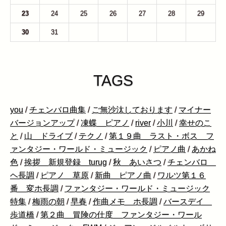
23
24
25
26
27
28
29
30
31
1
2
3
4
5
TAGS
you
/
チェンバロ曲集
/
ご無沙汰しております
/
マイナー
バージョンアップ
/
凍蝶 ピアノ
/
river
/
小川
/
幸せのこ
と
/
山 ドライブ
/
テクノ
/
第１９曲 ラスト・ボス フ
ァンタジー・ワールド・ミュージック
/
ピアノ曲
/
あかね
色
/
挨拶 新規登録 turug
/
秋 あいさつ
/
チェンバロ
ヘ長調
/
ピアノ 草原
/
新曲 ピアノ曲
/
ワルツ第１６
番 変ホ長調
/
ファンタジー・ワールド・ミュージック
特集
/
梅雨の朝
/
早春
/
作曲メモ ホ長調
/
バースデイ
歩道橋
/
第２曲 冒険の仕度 ファンタジー・ワール