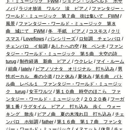
ド・ミュージック FWM
/
ジョアン・ジルベルト ボサ
ノバ
/
ラジオ放送 ワルツ 涙 ピアノ
/
ファンタジー・
ワールド・ミュージック 第７曲 街は集いて FWM
/
風景
/
ファンタジー・ワールド・ミュージック 第８
曲 城にて FWM
/
冬 手紙 ピアノ
/
コスモス
/
クリ
スマス
/
Loveflows
/
パンシリーズ
/
ロ短調 チェンバロ
/
チェンバロ イ短調
/
あしたへの空
/
秋 ベンチ
/
ファン
タジー・ワールド・ミュージック 第５曲 大空の詩
turug
/
制作経過 新曲 ピアノ
/
ウクレレ
/
マイ・ルーム
/
組曲
/
lately
/
ピアノソナタ オリジナル 打ち込み
/
男
性ボーカル 春の小道
/
ひと休み
/
夏休み
/
第６曲 バト
ル曲 レベル１ ファンタジー・ワールド・ミュージッ
ク turug
/
女王ワルツ
/
第１０曲 時空のほこら ファ
ンタジー・ワールド・ミュージック
/
２０２０春
/
フーガ
第１番
/
ラグタイム ピアノ 打ち込み 歩く ウォー
キング 散歩
/
ピアノ曲 夏の木洩れ日 打ち込み
/
チェ
ンバロ ホ短調
/
father
/
第１６曲 第１７曲 ファンタ
ジー・ワールド・ミュージック
/
メヌエット
/
休息
/
チェ