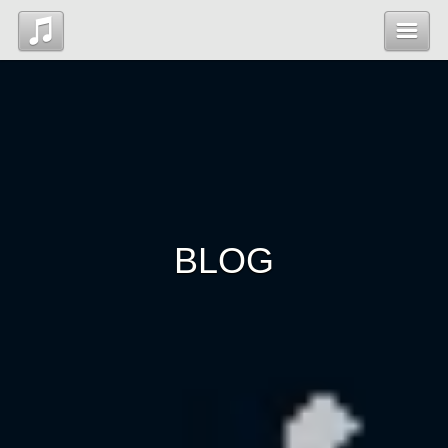
Top
News
Profile
BLOG
Blog
Contact
管理ページ