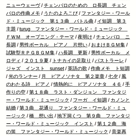
ニューウェーヴ
/
チェンバロのための ロ長調 チェン
バロの作曲メモ
/
うたのよろこび
/
ファンタジー・ワール
ド・ミュージック 第１３曲 バトル曲
/
イ短調 第３
主題
/
turug ファンタジー・ワールド・ミュージック
ＦＷＭ オープニング・テーマ
/
夜明け
/
チェンバロ ニ
長調
/
男性ボーカル ピアノ 片想い
/
おまけＢＧＭ集
/
試験型ＲＰＧＢＧＭ集
/
ハ長調 更新
/
男性ボーカル メ
ロディ
/
２０１９夏
/
トナカイの足取り
/
パストラーレ
/
ジャズ インスト sunset
/
英語の歌
/
作曲メモ ト短調
/
光のランナー
/
月 ピアノソナタ 第２楽章
/
七夕
/
風
のわたる詩 ピアノ
/
情熱的に ピアノソナタ ４６
/
手
作りの空
/
第１８曲 ラスト・ダンジョン ファンタジ
ー・ワールド・ミュージック
/
フーガ イ短調
/
カノンと
結婚
/
第３曲 花通り ファンタジー・ワールド・ミュ
ージック
/
橋 想い出
/
地下洞くつ 第９曲 ファンタジ
ー・ワールド・ミュージック インスト
/
第１２曲 海
の笛 ファンタジー・ワールド・ミュージック
/
音楽再