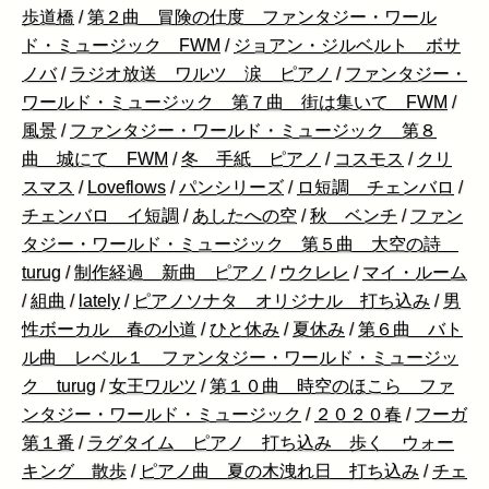
歩道橋
/
第２曲 冒険の仕度 ファンタジー・ワール
ド・ミュージック FWM
/
ジョアン・ジルベルト ボサ
ノバ
/
ラジオ放送 ワルツ 涙 ピアノ
/
ファンタジー・
ワールド・ミュージック 第７曲 街は集いて FWM
/
風景
/
ファンタジー・ワールド・ミュージック 第８
曲 城にて FWM
/
冬 手紙 ピアノ
/
コスモス
/
クリ
スマス
/
Loveflows
/
パンシリーズ
/
ロ短調 チェンバロ
/
チェンバロ イ短調
/
あしたへの空
/
秋 ベンチ
/
ファン
タジー・ワールド・ミュージック 第５曲 大空の詩
turug
/
制作経過 新曲 ピアノ
/
ウクレレ
/
マイ・ルーム
/
組曲
/
lately
/
ピアノソナタ オリジナル 打ち込み
/
男
性ボーカル 春の小道
/
ひと休み
/
夏休み
/
第６曲 バト
ル曲 レベル１ ファンタジー・ワールド・ミュージッ
ク turug
/
女王ワルツ
/
第１０曲 時空のほこら ファ
ンタジー・ワールド・ミュージック
/
２０２０春
/
フーガ
第１番
/
ラグタイム ピアノ 打ち込み 歩く ウォー
キング 散歩
/
ピアノ曲 夏の木洩れ日 打ち込み
/
チェ