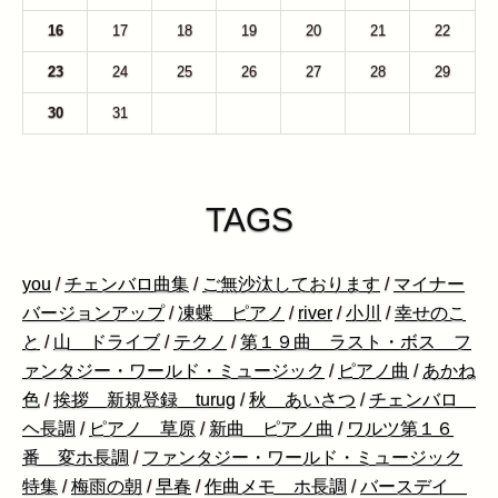
16
17
18
19
20
21
22
23
24
25
26
27
28
29
30
31
1
2
3
4
5
TAGS
you
/
チェンバロ曲集
/
ご無沙汰しております
/
マイナー
バージョンアップ
/
凍蝶 ピアノ
/
river
/
小川
/
幸せのこ
と
/
山 ドライブ
/
テクノ
/
第１９曲 ラスト・ボス フ
ァンタジー・ワールド・ミュージック
/
ピアノ曲
/
あかね
色
/
挨拶 新規登録 turug
/
秋 あいさつ
/
チェンバロ
ヘ長調
/
ピアノ 草原
/
新曲 ピアノ曲
/
ワルツ第１６
番 変ホ長調
/
ファンタジー・ワールド・ミュージック
特集
/
梅雨の朝
/
早春
/
作曲メモ ホ長調
/
バースデイ