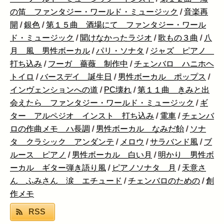
の笛 ファンタジー・ワールド・ミュージック
/
音楽再
開
/
銀色
/
第１５曲 酒場にて ファンタジー・ワール
ド・ミュージック
/
聞けなかったラジオ
/
歌もの３曲
/
八
月 風 男性ボーカル
/
パリ・ソナタ
/
ジャズ ピアノ
打ち込み
/
フーガ 薔薇 制作中
/
チェンバロ ハニホヘ
トイロ
/
バースデイ 誕生日
/
男性ボーカル ポップス
/
インヴェンションへの道
/
PC壊れ
/
第１１曲 きみと出
会えたら ファンタジー・ワールド・ミュージック
/
ギ
ター アルペジオ インスト 打ち込み
/
電車
/
チェンバ
ロの作曲メモ ハ長調
/
男性ボーカル なみだ飴
/
ソナ
タ クラシック アンダンテ
/
メロウ
/
サラバンド風
/
ブ
ルース ピアノ
/
男性ボーカル 白い月
/
明かり 男性ボ
ーカル ギター弾き語り風
/
ピアノソナタ 月
/
天意さ
ん ふみさん 涙 エチュード
/
チェンバロのための
/
創
作メモ
RSS