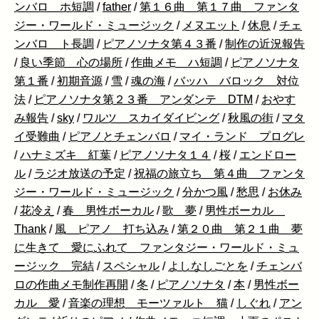
ンバロ ホ短調
/
father
/
第１６曲 第１７曲 ファンタ
ジー・ワールド・ミュージック
/
メヌエット
/
休息
/
チェ
ンバロ ト長調
/
ピアノソナタ第４３番
/
制作の近況報告
/
良い季節 心の場所
/
作曲メモ ハ短調
/
ピアノソナタ
第１番
/
初期音源
/
雪
/
魂の海
/
バッハ バロック 対位
法
/
ピアノソナタ第２３番 アンダンテ DTM
/
おやす
み報告
/
sky
/
ワルツ スカイダイビング
/
秋風の街
/
マタ
イ受難曲
/
ピアノとチェンバロ
/
マイ・ランド プログレ
/
ハナミズキ 紅葉
/
ピアノソナタ１４
/
桜
/
エンドロー
ル
/
ラジオ放送の予定
/
祝福の旅立ち 第４曲 ファンタ
ジー・ワールド・ミュージック
/
分かつ風
/
愁思
/
お休み
/
花冷え
/
春 男性ボーカル
/
歌 夢
/
男性ボーカル
Thank
/
風 ピアノ 打ち込み
/
第２０曲 第２１曲 夢
に生きて 愛にふれて ファンタジー・ワールド・ミュ
ージック 完結
/
スペシャル
/
よしなしごとを
/
チェンバ
ロの作曲メモ制作再開
/
冬
/
ピアノソナタ
/
本
/
男性ボー
カル 愛
/
音楽の理想 モーツァルト 猫
/
しぐれ
/
アン