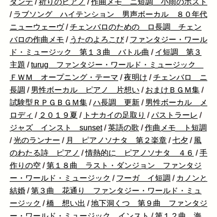
ダンテ
/
祈りのピアノ
/
作曲メモ ニ短調 小雨のポスト
/
ラブソング ハイテンション 男声ボーカル ８０年代
ニューウェーヴ
/
チェンバロのための ロ長調 チェン
バロの作曲メモ
/
うたのよろこび
/
ファンタジー・ワール
ド・ミュージック 第１３曲 バトル曲
/
イ短調 第３
主題
/
turug ファンタジー・ワールド・ミュージック
ＦＷＭ オープニング・テーマ
/
夜明け
/
チェンバロ ニ
長調
/
男性ボーカル ピアノ 片想い
/
おまけＢＧＭ集
/
試験型ＲＰＧＢＧＭ集
/
ハ長調 更新
/
男性ボーカル メ
ロディ
/
２０１９夏
/
トナカイの足取り
/
パストラーレ
/
ジャズ インスト sunset
/
英語の歌
/
作曲メモ ト短調
/
光のランナー
/
月 ピアノソナタ 第２楽章
/
七夕
/
風
のわたる詩 ピアノ
/
情熱的に ピアノソナタ ４６
/
手
作りの空
/
第１８曲 ラスト・ダンジョン ファンタジ
ー・ワールド・ミュージック
/
フーガ イ短調
/
カノンと
結婚
/
第３曲 花通り ファンタジー・ワールド・ミュ
ージック
/
橋 想い出
/
地下洞くつ 第９曲 ファンタジ
ー・ワールド・ミュージック インスト
/
第１２曲 海