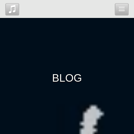
Top
News
Profile
BLOG
Blog
Contact
管理ページ