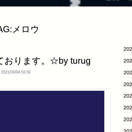
AG:メロウ
20
ります。☆by turug
20
20
2021/03/04 02:00
20
20
20
20
20