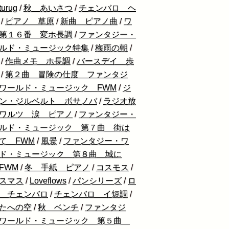
urug
/
秋 あいさつ
/
チェンバロ ヘ
/
ピアノ 草原
/
新曲 ピアノ曲
/
ワ
第１６番 変ホ長調
/
ファンタジー・
ルド・ミュージック特集
/
梅雨の朝
/
/
作曲メモ ホ長調
/
バースデイ 歩
/
第２曲 冒険の仕度 ファンタジ
ワールド・ミュージック FWM
/
ジ
ン・ジルベルト ボサノバ
/
ラジオ放
ワルツ 涙 ピアノ
/
ファンタジー・
ルド・ミュージック 第７曲 街は
て FWM
/
風景
/
ファンタジー・ワ
ド・ミュージック 第８曲 城に
FWM
/
冬 手紙 ピアノ
/
コスモス
/
スマス
/
Loveflows
/
パンシリーズ
/
ロ
 チェンバロ
/
チェンバロ イ短調
/
たへの空
/
秋 ベンチ
/
ファンタジ
ワールド・ミュージック 第５曲