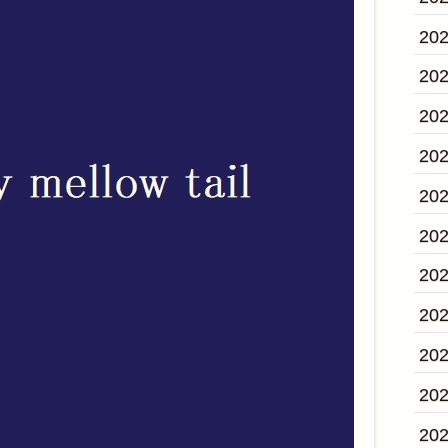
20
20
20
20
20
20
20
20
20
20
20