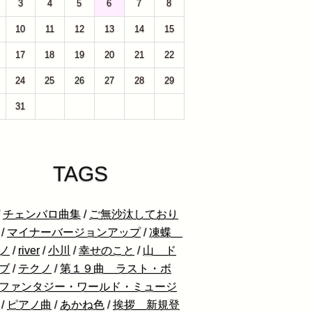
3
4
5
6
7
8
10
11
12
13
14
15
17
18
19
20
21
22
24
25
26
27
28
29
31
1
2
3
4
5
TAGS
/
チェンバロ曲集
/
ご無沙汰しており
/
マイナーバージョンアップ
/
凍蝶
ノ
/
river
/
小川
/
幸せのこと
/
山 ド
ブ
/
テクノ
/
第１９曲 ラスト・ボ
ファンタジー・ワールド・ミュージ
/
ピアノ曲
/
あかね色
/
挨拶 新規登