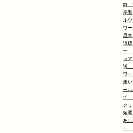
録 t
長調
ルツ
ワー
早春
道橋
ー・
ョア
送 
ワー
集い
ール
て 
クリ
短調
あし
ー・