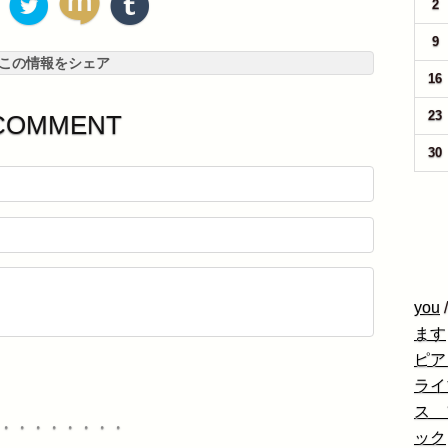
2
9
この情報をシェア
16
23
COMMENT
30
you
ます
ピア
ライ
ス 
・・・・・・・・
ック