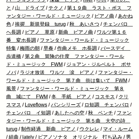
と
/
山 ドライブ
/
テクノ
/
第１９曲 ラスト・ボス フ
ァンタジー・ワールド・ミュージック
/
ピアノ曲
/
あかね
色
/
挨拶 新規登録 turug
/
秋 あいさつ
/
チェンバロ
ヘ長調
/
ピアノ 草原
/
新曲 ピアノ曲
/
ワルツ第１６
番 変ホ長調
/
ファンタジー・ワールド・ミュージック
特集
/
梅雨の朝
/
早春
/
作曲メモ ホ長調
/
バースデイ
歩道橋
/
第２曲 冒険の仕度 ファンタジー・ワール
ド・ミュージック FWM
/
ジョアン・ジルベルト ボサ
ノバ
/
ラジオ放送 ワルツ 涙 ピアノ
/
ファンタジー・
ワールド・ミュージック 第７曲 街は集いて FWM
/
風景
/
ファンタジー・ワールド・ミュージック 第８
曲 城にて FWM
/
冬 手紙 ピアノ
/
コスモス
/
クリ
スマス
/
Loveflows
/
パンシリーズ
/
ロ短調 チェンバロ
/
チェンバロ イ短調
/
あしたへの空
/
秋 ベンチ
/
ファン
タジー・ワールド・ミュージック 第５曲 大空の詩
turug
/
制作経過 新曲 ピアノ
/
ウクレレ
/
マイ・ルーム
/
組曲
/
lately
/
ピアノソナタ オリジナル 打ち込み
/
男