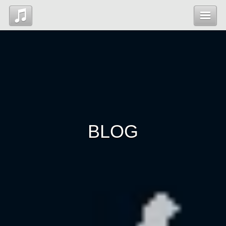
Top
News
Profile
BLOG
Blog
Contact
管理ページ