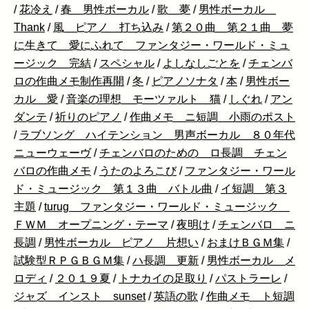
/
花冷え
/
春 男性ボーカル
/
歌 夢
/
男性ボーカル
Thank
/
風 ピアノ 打ち込み
/
第２０曲 第２１曲 夢
に生きて 愛にふれて ファンタジー・ワールド・ミュ
ージック 完結
/
スペシャル
/
よしなしごとを
/
チェンバ
ロの作曲メモ制作再開
/
冬
/
ピアノソナタ
/
本
/
男性ボー
カル 愛
/
音楽の理想 モーツァルト 猫
/
しぐれ
/
アン
ダンテ
/
祈りのピアノ
/
作曲メモ ニ短調 小雨のポスト
/
ラブソング ハイテンション 男声ボーカル ８０年代
ニューウェーヴ
/
チェンバロのための ロ長調 チェン
バロの作曲メモ
/
うたのよろこび
/
ファンタジー・ワール
ド・ミュージック 第１３曲 バトル曲
/
イ短調 第３
主題
/
turug ファンタジー・ワールド・ミュージック
ＦＷＭ オープニング・テーマ
/
夜明け
/
チェンバロ ニ
長調
/
男性ボーカル ピアノ 片想い
/
おまけＢＧＭ集
/
試験型ＲＰＧＢＧＭ集
/
ハ長調 更新
/
男性ボーカル メ
ロディ
/
２０１９夏
/
トナカイの足取り
/
パストラーレ
/
ジャズ インスト sunset
/
英語の歌
/
作曲メモ ト短調