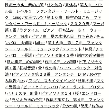
性ボーカル 春の小道
/
ひと休み
/
夏休み
/
第６曲 バト
ル曲 レベル１ ファンタジー・ワールド・ミュージッ
ク turug
/
女王ワルツ
/
第１０曲 時空のほこら ファ
ンタジー・ワールド・ミュージック
/
２０２０春
/
フーガ
第１番
/
ラグタイム ピアノ 打ち込み 歩く ウォー
キング 散歩
/
ピアノ曲 夏の木洩れ日 打ち込み
/
チェ
ンバロ ホ短調
/
father
/
第１６曲 第１７曲 ファンタ
ジー・ワールド・ミュージック
/
メヌエット
/
休息
/
チェ
ンバロ ト長調
/
ピアノソナタ第４３番
/
制作の近況報告
/
良い季節 心の場所
/
作曲メモ ハ短調
/
ピアノソナタ
第１番
/
初期音源
/
雪
/
魂の海
/
バッハ バロック 対位
法
/
ピアノソナタ第２３番 アンダンテ DTM
/
おやす
み報告
/
sky
/
ワルツ スカイダイビング
/
秋風の街
/
マタ
イ受難曲
/
ピアノとチェンバロ
/
マイ・ランド プログレ
/
ハナミズキ 紅葉
/
ピアノソナタ１４
/
桜
/
エンドロー
ル
/
ラジオ放送の予定
/
祝福の旅立ち 第４曲 ファンタ
ジー・ワールド・ミュージック
/
分かつ風
/
愁思
/
お休み