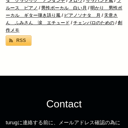
タ クラシック アンダンテ
/
メロウ
/
サラバンド風
/
ブ
ルース ピアノ
/
男性ボーカル 白い月
/
明かり 男性ボ
ーカル ギター弾き語り風
/
ピアノソナタ 月
/
天意さ
ん ふみさん 涙 エチュード
/
チェンバロのための
/
創
作メモ
RSS
Contact
turugに連絡する前に、メールアドレス確認の為に