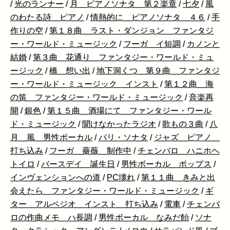
/
光のランナー
/
月 ピアノソナタ 第２楽章
/
七夕
/
風
のわたる詩 ピアノ
/
情熱的に ピアノソナタ ４６
/
手
作りの空
/
第１８曲 ラスト・ダンジョン ファンタジ
ー・ワールド・ミュージック
/
フーガ イ短調
/
カノンと
結婚
/
第３曲 花通り ファンタジー・ワールド・ミュ
ージック
/
橋 想い出
/
地下洞くつ 第９曲 ファンタジ
ー・ワールド・ミュージック インスト
/
第１２曲 海
の笛 ファンタジー・ワールド・ミュージック
/
音楽再
開
/
銀色
/
第１５曲 酒場にて ファンタジー・ワール
ド・ミュージック
/
聞けなかったラジオ
/
歌もの３曲
/
八
月 風 男性ボーカル
/
パリ・ソナタ
/
ジャズ ピアノ
打ち込み
/
フーガ 薔薇 制作中
/
チェンバロ ハニホヘ
トイロ
/
バースデイ 誕生日
/
男性ボーカル ポップス
/
インヴェンションへの道
/
PC壊れ
/
第１１曲 きみと出
会えたら ファンタジー・ワールド・ミュージック
/
ギ
ター アルペジオ インスト 打ち込み
/
電車
/
チェンバ
ロの作曲メモ ハ長調
/
男性ボーカル なみだ飴
/
ソナ