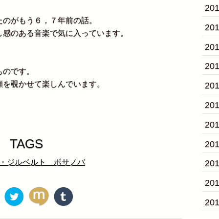
20
たのがもう６，７年前の話。
20
し感のある音楽で気に入っています。
20
20
ものです。
顔を覗かせて楽しんでいます。
20
20
20
TAGS
20
・ジルベルト ボサノバ
20
20
20