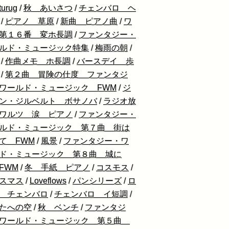
urug
/
秋 あいさつ
/
チェンバロ ヘ
/
ピアノ 草原
/
新曲 ピアノ曲
/
ワ
第１６番 変ホ長調
/
ファンタジー・
ルド・ミュージック特集
/
梅雨の朝
/
/
作曲メモ ホ長調
/
バースデイ 歩
/
第２曲 冒険の仕度 ファンタジ
ワールド・ミュージック FWM
/
ジ
ン・ジルベルト ボサノバ
/
ラジオ放
ワルツ 涙 ピアノ
/
ファンタジー・
ルド・ミュージック 第７曲 街は
て FWM
/
風景
/
ファンタジー・ワ
ド・ミュージック 第８曲 城に
FWM
/
冬 手紙 ピアノ
/
コスモス
/
スマス
/
Loveflows
/
パンシリーズ
/
ロ
 チェンバロ
/
チェンバロ イ短調
/
たへの空
/
秋 ベンチ
/
ファンタジ
ワールド・ミュージック 第５曲