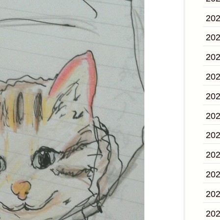
20
20
20
20
20
20
20
20
20
20
20