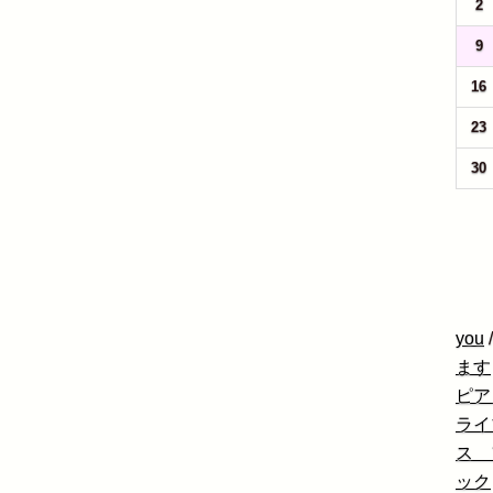
2
9
16
23
30
you
ます
ピア
ライ
ス 
ック