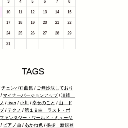
3
4
5
6
7
8
10
11
12
13
14
15
17
18
19
20
21
22
24
25
26
27
28
29
31
1
2
3
4
5
TAGS
/
チェンバロ曲集
/
ご無沙汰しており
/
マイナーバージョンアップ
/
凍蝶
ノ
/
river
/
小川
/
幸せのこと
/
山 ド
ブ
/
テクノ
/
第１９曲 ラスト・ボ
ファンタジー・ワールド・ミュージ
/
ピアノ曲
/
あかね色
/
挨拶 新規登