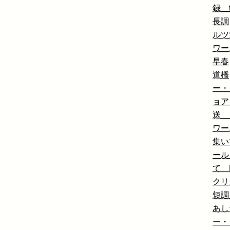
録 t
長調
ルツ
ワー
早春
道橋
ー・
ョア
送 
ワー
集い
ール
て 
クリ
短調
あし
ー・