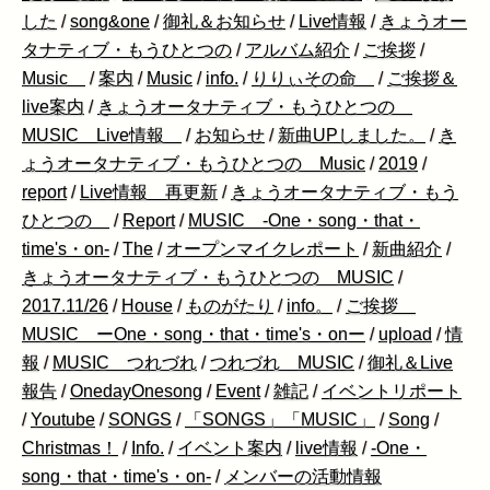
した
/
song&one
/
御礼＆お知らせ
/
Live情報
/
きょうオー
タナティブ・もうひとつの
/
アルバム紹介
/
ご挨拶
/
Music
/
案内
/
Music
/
info.
/
りりぃその命
/
ご挨拶＆
live案内
/
きょうオータナティブ・もうひとつの
MUSIC Live情報
/
お知らせ
/
新曲UPしました。
/
き
ょうオータナティブ・もうひとつの Music
/
2019
/
report
/
Live情報 再更新
/
きょうオータナティブ・もう
ひとつの
/
Report
/
MUSIC -One・song・that・
time's・on-
/
The
/
オープンマイクレポート
/
新曲紹介
/
きょうオータナティブ・もうひとつの MUSIC
/
2017.11/26
/
House
/
ものがたり
/
info。
/
ご挨拶
MUSIC ーOne・song・that・time's・onー
/
upload
/
情
報
/
MUSIC つれづれ
/
つれづれ MUSIC
/
御礼＆Live
報告
/
OnedayOnesong
/
Event
/
雑記
/
イベントリポート
/
Youtube
/
SONGS
/
「SONGS」「MUSIC」
/
Song
/
Christmas！
/
Info.
/
イベント案内
/
live情報
/
-One・
song・that・time's・on-
/
メンバーの活動情報