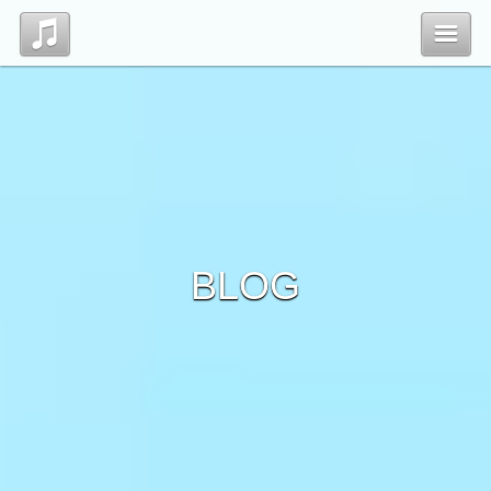
Top
Profile
Blog
BLOG
Contact
管理ページ