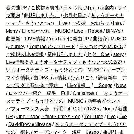
春の曲UP
/
ご挨拶＆御礼
/
日々つれづれ
/
Live案内
/
ライ
ブ案内
/
曲UPしました。
/
七月七日に
/
きょうオータナ
ティブ・もうひとつの Live
/
ご挨拶 お知らせ
/
info,
/
Merry
/
日々つれづれ MUSIC
/
Live・Report
/
BINA’s
/
曲更新 LIVE情報
/
YouTubeに新曲UP
/
曲紹介
/
MUSIC
/
Journey
/
Youtubeアップロード
/
日々つれづれMUSIC
/
ご挨拶＆Live情報
/
新曲UPしました
/
七夕 One
/
story
/
Live情報＆きょうオータナティブ・もうひとつの12/27
/
いまオータナティブ・もうひとつの MUSIC
/
オープン
マイク情報
/
曲UP&Live情報
/
ひとりごと
/
謹賀新年 ア
ンプラグド新年会ご案内
/
Live情報
/
Songs
/
New
/
ロックバー紹介 稲毛 Full
/
Christmas！ きょうオー
タナティブ・もうひとつの MUSIC
/
新年会イベント
パフォーマンス大会 稲毛Full
/
2017.12/25
/
North
/
新曲
UP
/
One・song・that・time's・on
/
YouTube
/
Live
/
live
/
DavidBowieNirvana
/
きょうオータナティブ・もうひと
つの 御礼
/
オープンマイク 浅草 Jazoo
/
曲UPしま