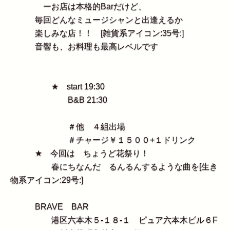
ーお店は本格的Barだけど、
毎回どんなミュージシャンと出逢えるか
楽しみな店！！ [雑貨系アイコン:35号:]
音響も、お料理も最高レベルです
★ start 19:30
B&B 21:30
＃他 ４組出場
＃チャージ￥１５００+１ドリンク
★ 今回は ちょうど花祭り！
春にちなんだ るんるんするような曲を[生き
物系アイコン:29号:]
BRAVE BAR
港区六本木５‐１８‐１ ピュア六本木ビル６F