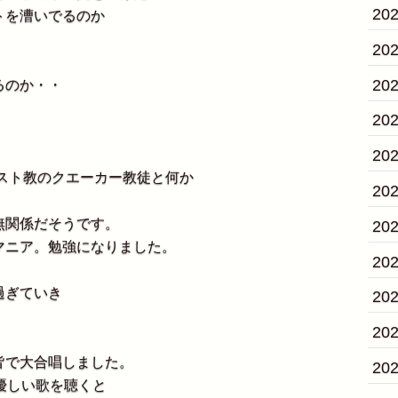
20
トを漕いでるのか
20
20
るのか・・
。
20
20
リスト教のクエーカー教徒と何か
20
無関係だそうです。
20
マニア。勉強になりました。
20
過ぎていき
20
20
皆で大合唱しました。
20
なく優しい歌を聴くと