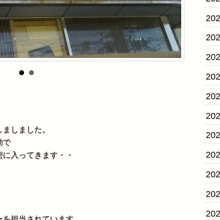
20
20
20
20
20
20
しましました。
20
動で
20
密に入ってきます・・
20
20
。
20
を担当されています。