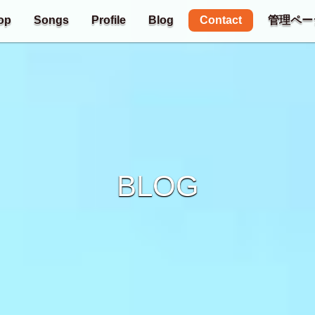
Contact
op
Songs
Profile
Blog
管理ペー
BLOG