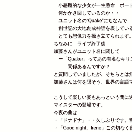
小悪魔的な少女が一生懸命 ボー
何かかき回しているのか・・
ユニット名の“Quake”にちなんで
創世記の大地創成神話を表してい
とても想像力を掻き立てられます
ちなみに ライブ終了後
加藤さんがユニット名に関して
ー「Quaker」ってあの有名なキ
関係あるんですか？
と質問していましたが、そちらとは
加藤さんは何を隠そう、世界の言語
こうして楽しい宴もあっという間に
マイスターの登場です。
今夜の曲は
・「ドナドナ」・・久しぶりです。
・「Good night、Irene」この切