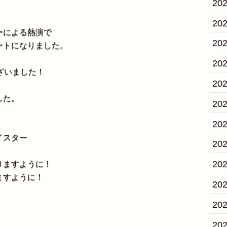
20
20
ーによる熱演で
20
ートになりました。
20
ざいました！
20
した。
20
20
イスター
20
20
りますように！
ますように！
20
20
20