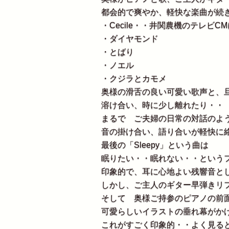
都会的で爽やか、軽快な楽曲が続
・Cecile・・井関農機のテレビC
・ダイヤモンド
・とばり
・ノエル
・クジラとカモメ
奥様の滑舌の良い可愛い歌声と、旦
溶け合い、時に少し離れたり・・
まるで ご夫婦の日常の対話のよ
音の掛け合い、語り合いが軽快に
最後の「Sleepy」という曲は
眠りたい・・眠れない・・という
印象的で、耳に心地よい残響音と
しかし、ご主人のギター早弾きリ
そして 奥様ご持参のピアノの前
可愛らしいイラストの垂れ幕がか
これがすごく印象的・・よく見る