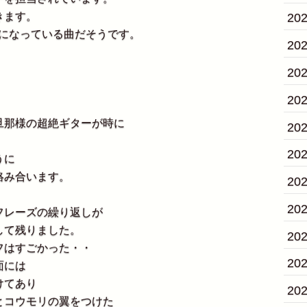
きます。
20
Mになっている曲だそうです。
20
20
20
那様の超絶ギターが時に
20
20
うに
絡み合います。
20
20
フレーズの繰り返しが
して残りました。
20
フはすごかった・・
20
面には
けてあり
20
とコウモリの翼をつけた