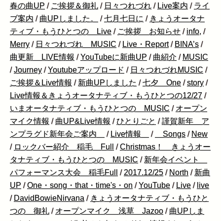
春の曲UP
/
ご挨拶＆御礼
/
日々つれづれ
/
Live案内
/
ライ
ブ案内
/
曲UPしました。
/
七月七日に
/
きょうオータナ
ティブ・もうひとつの Live
/
ご挨拶 お知らせ
/
info,
/
Merry
/
日々つれづれ MUSIC
/
Live・Report
/
BINA’s
/
曲更新 LIVE情報
/
YouTubeに新曲UP
/
曲紹介
/
MUSIC
/
Journey
/
Youtubeアップロード
/
日々つれづれMUSIC
/
ご挨拶＆Live情報
/
新曲UPしました
/
七夕 One
/
story
/
Live情報＆きょうオータナティブ・もうひとつの12/27
/
いまオータナティブ・もうひとつの MUSIC
/
オープン
マイク情報
/
曲UP&Live情報
/
ひとりごと
/
謹賀新年 ア
ンプラグド新年会ご案内
/
Live情報
/
Songs
/
New
/
ロックバー紹介 稲毛 Full
/
Christmas！ きょうオー
タナティブ・もうひとつの MUSIC
/
新年会イベント
パフォーマンス大会 稲毛Full
/
2017.12/25
/
North
/
新曲
UP
/
One・song・that・time's・on
/
YouTube
/
Live
/
live
/
DavidBowieNirvana
/
きょうオータナティブ・もうひと
つの 御礼
/
オープンマイク 浅草 Jazoo
/
曲UPしま