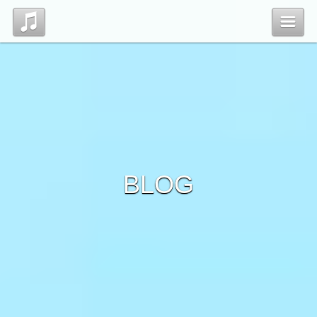
Top
Profile
Blog
BLOG
Contact
管理ページ