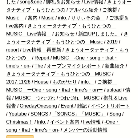
した
/
song&one
/
御礼＆お知らせ
/
Live情報
/
きょうオー
タナティブ・もうひとつの
/
アルバム紹介
/
ご挨拶
/
Music
/
案内
/
Music
/
info.
/
りりぃその命
/
ご挨拶＆
live案内
/
きょうオータナティブ・もうひとつの
MUSIC Live情報
/
お知らせ
/
新曲UPしました。
/
き
ょうオータナティブ・もうひとつの Music
/
2019
/
report
/
Live情報 再更新
/
きょうオータナティブ・もう
ひとつの
/
Report
/
MUSIC -One・song・that・
time's・on-
/
The
/
オープンマイクレポート
/
新曲紹介
/
きょうオータナティブ・もうひとつの MUSIC
/
2017.11/26
/
House
/
ものがたり
/
info。
/
ご挨拶
MUSIC ーOne・song・that・time's・onー
/
upload
/
情
報
/
MUSIC つれづれ
/
つれづれ MUSIC
/
御礼＆Live
報告
/
OnedayOnesong
/
Event
/
雑記
/
イベントリポート
/
Youtube
/
SONGS
/
「SONGS」「MUSIC」
/
Song
/
Christmas！
/
Info.
/
イベント案内
/
live情報
/
-One・
song・that・time's・on-
/
メンバーの活動情報