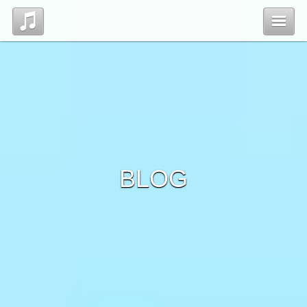
Top
Profile
Blog
BLOG
Contact
管理ページ