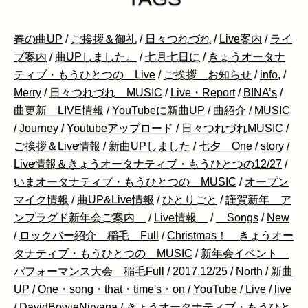
春の曲UP
/
ご挨拶＆御礼
/
日々つれづれ
/
Live案内
/
ライ
ブ案内
/
曲UPしました。
/
七月七日に
/
きょうオータナ
ティブ・もうひとつの Live
/
ご挨拶 お知らせ
/
info,
/
Merry
/
日々つれづれ MUSIC
/
Live・Report
/
BINA’s
/
曲更新 LIVE情報
/
YouTubeに新曲UP
/
曲紹介
/
MUSIC
/
Journey
/
Youtubeアップロード
/
日々つれづれMUSIC
/
ご挨拶＆Live情報
/
新曲UPしました
/
七夕 One
/
story
/
Live情報＆きょうオータナティブ・もうひとつの12/27
/
いまオータナティブ・もうひとつの MUSIC
/
オープン
マイク情報
/
曲UP&Live情報
/
ひとりごと
/
謹賀新年 ア
ンプラグド新年会ご案内
/
Live情報
/
Songs
/
New
/
ロックバー紹介 稲毛 Full
/
Christmas！ きょうオー
タナティブ・もうひとつの MUSIC
/
新年会イベント
パフォーマンス大会 稲毛Full
/
2017.12/25
/
North
/
新曲
UP
/
One・song・that・time's・on
/
YouTube
/
Live
/
live
/
DavidBowieNirvana
/
きょうオータナティブ・もうひと