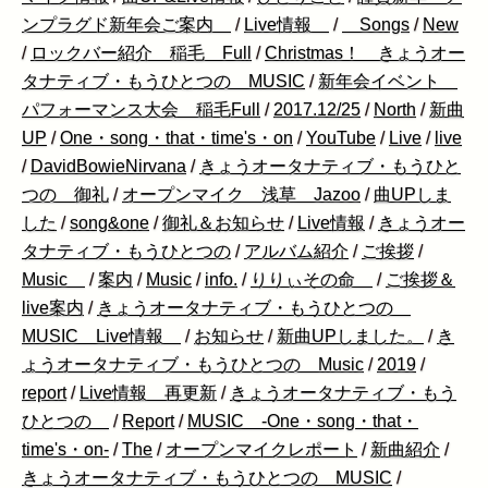
ンプラグド新年会ご案内
/
Live情報
/
Songs
/
New
/
ロックバー紹介 稲毛 Full
/
Christmas！ きょうオー
タナティブ・もうひとつの MUSIC
/
新年会イベント
パフォーマンス大会 稲毛Full
/
2017.12/25
/
North
/
新曲
UP
/
One・song・that・time's・on
/
YouTube
/
Live
/
live
/
DavidBowieNirvana
/
きょうオータナティブ・もうひと
つの 御礼
/
オープンマイク 浅草 Jazoo
/
曲UPしま
した
/
song&one
/
御礼＆お知らせ
/
Live情報
/
きょうオー
タナティブ・もうひとつの
/
アルバム紹介
/
ご挨拶
/
Music
/
案内
/
Music
/
info.
/
りりぃその命
/
ご挨拶＆
live案内
/
きょうオータナティブ・もうひとつの
MUSIC Live情報
/
お知らせ
/
新曲UPしました。
/
き
ょうオータナティブ・もうひとつの Music
/
2019
/
report
/
Live情報 再更新
/
きょうオータナティブ・もう
ひとつの
/
Report
/
MUSIC -One・song・that・
time's・on-
/
The
/
オープンマイクレポート
/
新曲紹介
/
きょうオータナティブ・もうひとつの MUSIC
/