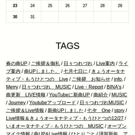
23
24
25
26
27
28
29
30
31
1
2
3
4
5
TAGS
春の曲UP
/
ご挨拶＆御礼
/
日々つれづれ
/
Live案内
/
ライ
ブ案内
/
曲UPしました。
/
七月七日に
/
きょうオータナ
ティブ・もうひとつの Live
/
ご挨拶 お知らせ
/
info,
/
Merry
/
日々つれづれ MUSIC
/
Live・Report
/
BINA’s
/
曲更新 LIVE情報
/
YouTubeに新曲UP
/
曲紹介
/
MUSIC
/
Journey
/
Youtubeアップロード
/
日々つれづれMUSIC
/
ご挨拶＆Live情報
/
新曲UPしました
/
七夕 One
/
story
/
Live情報＆きょうオータナティブ・もうひとつの12/27
/
いまオータナティブ・もうひとつの MUSIC
/
オープン
マイク情報
/
曲UP&Live情報
/
ひとりごと
/
謹賀新年 ア