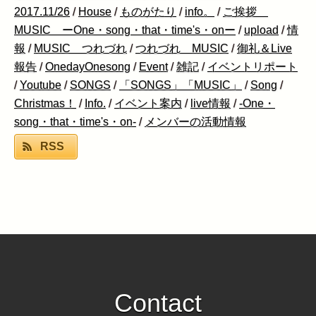
2017.11/26
/
House
/
ものがたり
/
info。
/
ご挨拶
MUSIC ーOne・song・that・time's・onー
/
upload
/
情
報
/
MUSIC つれづれ
/
つれづれ MUSIC
/
御礼＆Live
報告
/
OnedayOnesong
/
Event
/
雑記
/
イベントリポート
/
Youtube
/
SONGS
/
「SONGS」「MUSIC」
/
Song
/
Christmas！
/
Info.
/
イベント案内
/
live情報
/
-One・
song・that・time's・on-
/
メンバーの活動情報
RSS
Contact