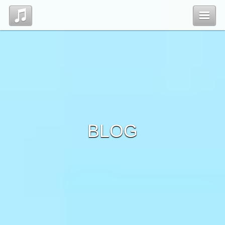
Top
Profile
Blog
BLOG
Contact
管理ページ