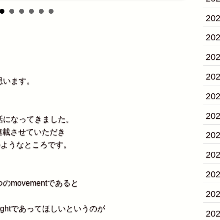
20
20
20
20
思います。
20
20
話になってきました。
連載させていただき
20
 のようなところです。
20
20
movementであると
20
sightであってほしいというのが
20