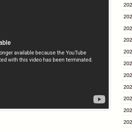
20
20
20
20
20
20
20
20
20
20
20