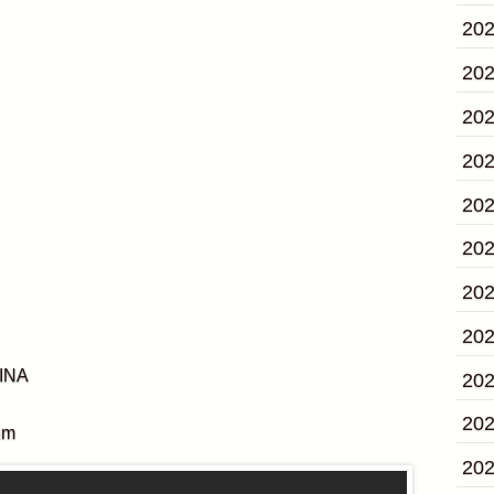
20
20
20
20
20
20
20
20
INA
20
20
um
20