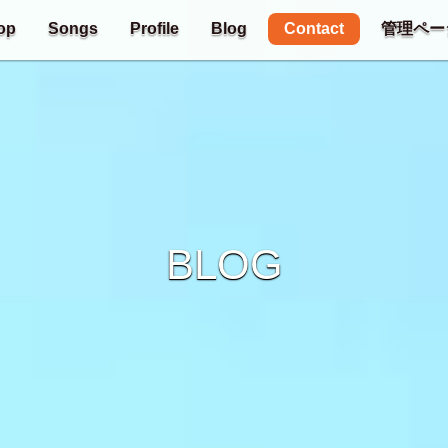
Contact
op
Songs
Profile
Blog
管理ペー
BLOG