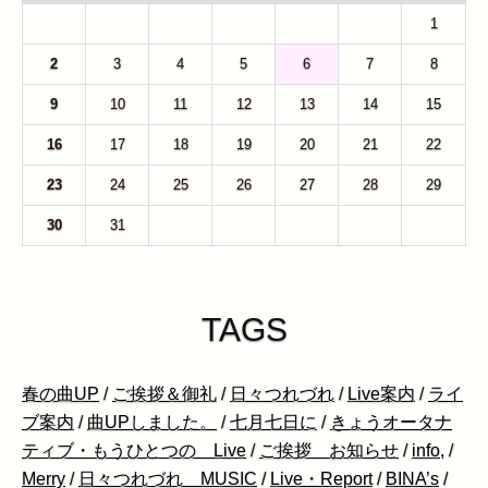
26
27
28
29
30
31
1
2
3
4
5
6
7
8
9
10
11
12
13
14
15
16
17
18
19
20
21
22
23
24
25
26
27
28
29
30
31
1
2
3
4
5
TAGS
春の曲UP
/
ご挨拶＆御礼
/
日々つれづれ
/
Live案内
/
ライ
ブ案内
/
曲UPしました。
/
七月七日に
/
きょうオータナ
ティブ・もうひとつの Live
/
ご挨拶 お知らせ
/
info,
/
Merry
/
日々つれづれ MUSIC
/
Live・Report
/
BINA’s
/