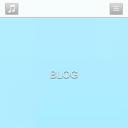
Top
Profile
Blog
BLOG
Contact
管理ページ