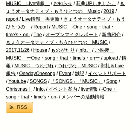
MUSIC Live情報
/
お知らせ
/
新曲UPしました。
/
き
ょうオータナティブ・もうひとつの Music
/
2019
/
report
/
Live情報 再更新
/
きょうオータナティブ・もう
ひとつの
/
Report
/
MUSIC -One・song・that・
time's・on-
/
The
/
オープンマイクレポート
/
新曲紹介
/
きょうオータナティブ・もうひとつの MUSIC
/
2017.11/26
/
House
/
ものがたり
/
info。
/
ご挨拶
MUSIC ーOne・song・that・time's・onー
/
upload
/
情
報
/
MUSIC つれづれ
/
つれづれ MUSIC
/
御礼＆Live
報告
/
OnedayOnesong
/
Event
/
雑記
/
イベントリポート
/
Youtube
/
SONGS
/
「SONGS」「MUSIC」
/
Song
/
Christmas！
/
Info.
/
イベント案内
/
live情報
/
-One・
song・that・time's・on-
/
メンバーの活動情報
RSS