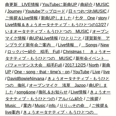
曲更新 LIVE情報
/
YouTubeに新曲UP
/
曲紹介
/
MUSIC
/
Journey
/
Youtubeアップロード
/
日々つれづれMUSIC
/
ご挨拶＆Live情報
/
新曲UPしました
/
七夕 One
/
story
/
Live情報＆きょうオータナティブ・もうひとつの12/27
/
いまオータナティブ・もうひとつの MUSIC
/
オープン
マイク情報
/
曲UP&Live情報
/
ひとりごと
/
謹賀新年 ア
ンプラグド新年会ご案内
/
Live情報
/
Songs
/
New
/
ロックバー紹介 稲毛 Full
/
Christmas！ きょうオー
タナティブ・もうひとつの MUSIC
/
新年会イベント
パフォーマンス大会 稲毛Full
/
2017.12/25
/
North
/
新曲
UP
/
One・song・that・time's・on
/
YouTube
/
Live
/
live
/
DavidBowieNirvana
/
きょうオータナティブ・もうひと
つの 御礼
/
オープンマイク 浅草 Jazoo
/
曲UPしま
した
/
song&one
/
御礼＆お知らせ
/
Live情報
/
きょうオー
タナティブ・もうひとつの
/
アルバム紹介
/
ご挨拶
/
Music
/
案内
/
Music
/
info.
/
りりぃその命
/
ご挨拶＆
live案内
/
きょうオータナティブ・もうひとつの