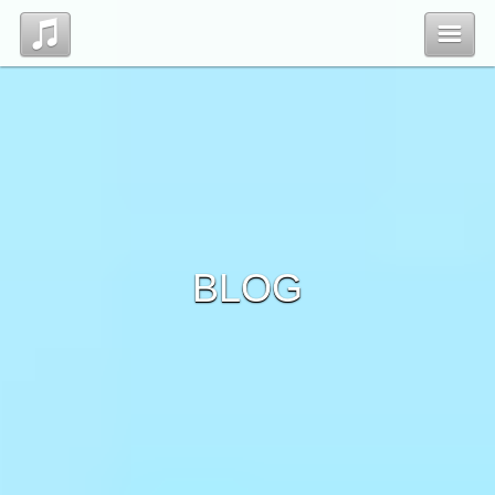
Top
Profile
Blog
BLOG
Contact
管理ページ