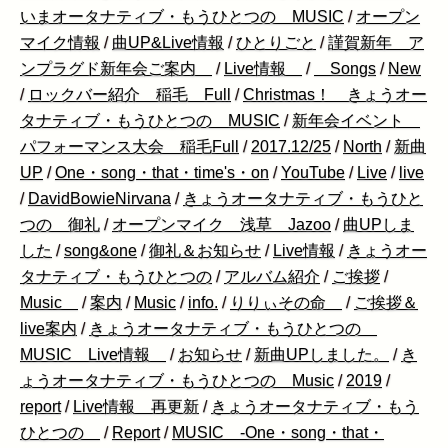
いまオータナティブ・もうひとつの MUSIC
/
オープン
マイク情報
/
曲UP&Live情報
/
ひとりごと
/
謹賀新年 ア
ンプラグド新年会ご案内
/
Live情報
/
Songs
/
New
/
ロックバー紹介 稲毛 Full
/
Christmas！ きょうオー
タナティブ・もうひとつの MUSIC
/
新年会イベント
パフォーマンス大会 稲毛Full
/
2017.12/25
/
North
/
新曲
UP
/
One・song・that・time's・on
/
YouTube
/
Live
/
live
/
DavidBowieNirvana
/
きょうオータナティブ・もうひと
つの 御礼
/
オープンマイク 浅草 Jazoo
/
曲UPしま
した
/
song&one
/
御礼＆お知らせ
/
Live情報
/
きょうオー
タナティブ・もうひとつの
/
アルバム紹介
/
ご挨拶
/
Music
/
案内
/
Music
/
info.
/
りりぃその命
/
ご挨拶＆
live案内
/
きょうオータナティブ・もうひとつの
MUSIC Live情報
/
お知らせ
/
新曲UPしました。
/
き
ょうオータナティブ・もうひとつの Music
/
2019
/
report
/
Live情報 再更新
/
きょうオータナティブ・もう
ひとつの
/
Report
/
MUSIC -One・song・that・