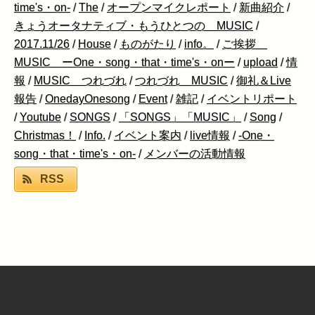
time's・on-
/
The
/
オープンマイクレポート
/
新曲紹介
/
きょうオータナティブ・もうひとつの MUSIC
/
2017.11/26
/
House
/
ものがたり
/
info。
/
ご挨拶
MUSIC ーOne・song・that・time's・onー
/
upload
/
情
報
/
MUSIC つれづれ
/
つれづれ MUSIC
/
御礼＆Live
報告
/
OnedayOnesong
/
Event
/
雑記
/
イベントリポート
/
Youtube
/
SONGS
/
「SONGS」「MUSIC」
/
Song
/
Christmas！
/
Info.
/
イベント案内
/
live情報
/
-One・
song・that・time's・on-
/
メンバーの活動情報
RSS