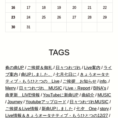
16
17
18
19
20
21
22
23
24
25
26
27
28
29
30
31
1
2
3
4
5
TAGS
春の曲UP
/
ご挨拶＆御礼
/
日々つれづれ
/
Live案内
/
ライ
ブ案内
/
曲UPしました。
/
七月七日に
/
きょうオータナ
ティブ・もうひとつの Live
/
ご挨拶 お知らせ
/
info,
/
Merry
/
日々つれづれ MUSIC
/
Live・Report
/
BINA’s
/
曲更新 LIVE情報
/
YouTubeに新曲UP
/
曲紹介
/
MUSIC
/
Journey
/
Youtubeアップロード
/
日々つれづれMUSIC
/
ご挨拶＆Live情報
/
新曲UPしました
/
七夕 One
/
story
/
Live情報＆きょうオータナティブ・もうひとつの12/27
/