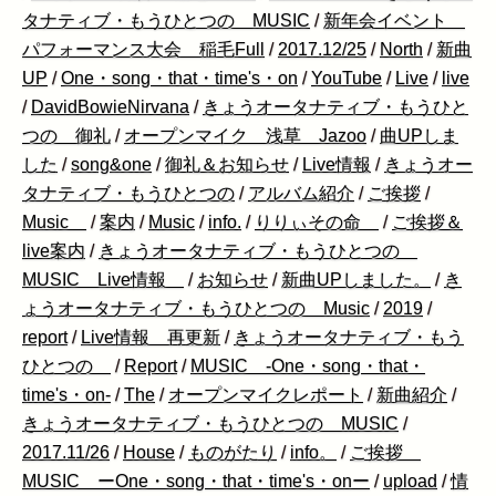
タナティブ・もうひとつの MUSIC
/
新年会イベント
パフォーマンス大会 稲毛Full
/
2017.12/25
/
North
/
新曲
UP
/
One・song・that・time's・on
/
YouTube
/
Live
/
live
/
DavidBowieNirvana
/
きょうオータナティブ・もうひと
つの 御礼
/
オープンマイク 浅草 Jazoo
/
曲UPしま
した
/
song&one
/
御礼＆お知らせ
/
Live情報
/
きょうオー
タナティブ・もうひとつの
/
アルバム紹介
/
ご挨拶
/
Music
/
案内
/
Music
/
info.
/
りりぃその命
/
ご挨拶＆
live案内
/
きょうオータナティブ・もうひとつの
MUSIC Live情報
/
お知らせ
/
新曲UPしました。
/
き
ょうオータナティブ・もうひとつの Music
/
2019
/
report
/
Live情報 再更新
/
きょうオータナティブ・もう
ひとつの
/
Report
/
MUSIC -One・song・that・
time's・on-
/
The
/
オープンマイクレポート
/
新曲紹介
/
きょうオータナティブ・もうひとつの MUSIC
/
2017.11/26
/
House
/
ものがたり
/
info。
/
ご挨拶
MUSIC ーOne・song・that・time's・onー
/
upload
/
情