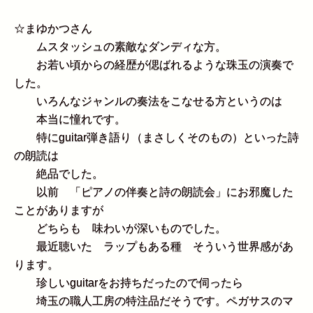
☆
まゆかつさん
ムスタッシュの素敵なダンディな方。
お若い頃からの経歴が偲ばれるような珠玉の演奏で
した。
いろんなジャンルの奏法をこなせる方というのは
本当に憧れです。
特にguitar弾き語り（まさしくそのもの）といった詩
の朗読は
絶品でした。
以前 「ピアノの伴奏と詩の朗読会」にお邪魔した
ことがありますが
どちらも 味わいが深いものでした。
最近聴いた ラップもある種 そういう世界感があ
ります。
珍しいguitarをお持ちだったので伺ったら
埼玉の職人工房の特注品だそうです。ペガサスのマ