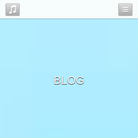
Top
Profile
Blog
BLOG
Contact
管理ページ