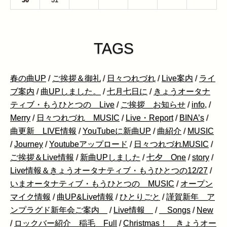
TAGS
春の曲UP
/
ご挨拶＆御礼
/
日々つれづれ
/
Live案内
/
ライ
ブ案内
/
曲UPしました。
/
七月七日に
/
きょうオータナ
ティブ・もうひとつの Live
/
ご挨拶 お知らせ
/
info,
/
Merry
/
日々つれづれ MUSIC
/
Live・Report
/
BINA’s
/
曲更新 LIVE情報
/
YouTubeに新曲UP
/
曲紹介
/
MUSIC
/
Journey
/
Youtubeアップロード
/
日々つれづれMUSIC
/
ご挨拶＆Live情報
/
新曲UPしました
/
七夕 One
/
story
/
Live情報＆きょうオータナティブ・もうひとつの12/27
/
いまオータナティブ・もうひとつの MUSIC
/
オープン
マイク情報
/
曲UP&Live情報
/
ひとりごと
/
謹賀新年 ア
ンプラグド新年会ご案内
/
Live情報
/
Songs
/
New
/
ロックバー紹介 稲毛 Full
/
Christmas！ きょうオー