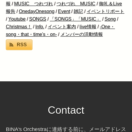
報
/
MUSIC つれづれ
/
つれづれ MUSIC
/
御礼＆Live
報告
/
OnedayOnesong
/
Event
/
雑記
/
イベントリポート
/
Youtube
/
SONGS
/
「SONGS」「MUSIC」
/
Song
/
Christmas！
/
Info.
/
イベント案内
/
live情報
/
-One・
song・that・time's・on-
/
メンバーの活動情報
RSS
Contact
BINA's Orchestraに連絡する前に、メールアドレス