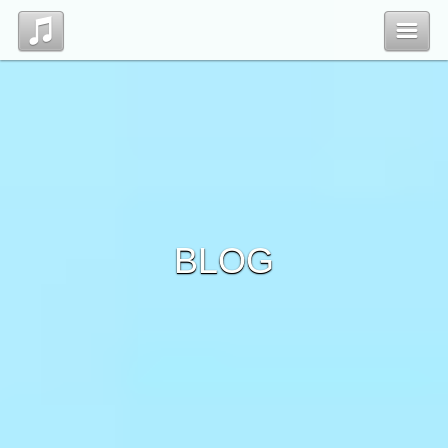
Top
Profile
Blog
BLOG
Contact
管理ページ