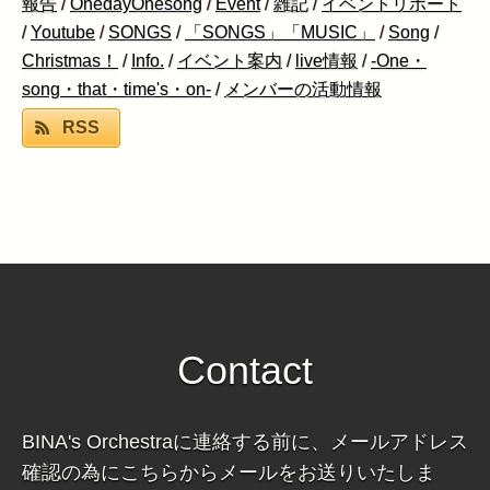
報告
/
OnedayOnesong
/
Event
/
雑記
/
イベントリポート
/
Youtube
/
SONGS
/
「SONGS」「MUSIC」
/
Song
/
Christmas！
/
Info.
/
イベント案内
/
live情報
/
-One・
song・that・time's・on-
/
メンバーの活動情報
RSS
Contact
BINA's Orchestraに連絡する前に、メールアドレス
確認の為にこちらからメールをお送りいたしま