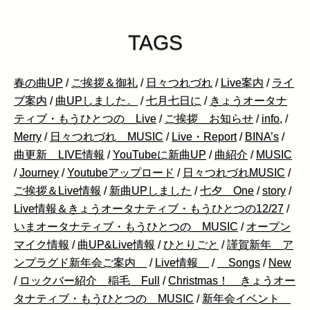
TAGS
春の曲UP
/
ご挨拶＆御礼
/
日々つれづれ
/
Live案内
/
ライ
ブ案内
/
曲UPしました。
/
七月七日に
/
きょうオータナ
ティブ・もうひとつの Live
/
ご挨拶 お知らせ
/
info,
/
Merry
/
日々つれづれ MUSIC
/
Live・Report
/
BINA’s
/
曲更新 LIVE情報
/
YouTubeに新曲UP
/
曲紹介
/
MUSIC
/
Journey
/
Youtubeアップロード
/
日々つれづれMUSIC
/
ご挨拶＆Live情報
/
新曲UPしました
/
七夕 One
/
story
/
Live情報＆きょうオータナティブ・もうひとつの12/27
/
いまオータナティブ・もうひとつの MUSIC
/
オープン
マイク情報
/
曲UP&Live情報
/
ひとりごと
/
謹賀新年 ア
ンプラグド新年会ご案内
/
Live情報
/
Songs
/
New
/
ロックバー紹介 稲毛 Full
/
Christmas！ きょうオー
タナティブ・もうひとつの MUSIC
/
新年会イベント