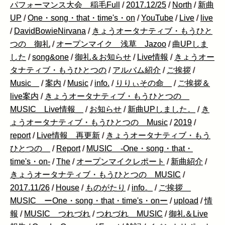
パフォーマンス大会 稲毛Full
/
2017.12/25
/
North
/
新曲
UP
/
One・song・that・time's・on
/
YouTube
/
Live
/
live
/
DavidBowieNirvana
/
きょうオータナティブ・もうひと
つの 御礼
/
オープンマイク 浅草 Jazoo
/
曲UPしま
した
/
song&one
/
御礼＆お知らせ
/
Live情報
/
きょうオー
タナティブ・もうひとつの
/
アルバム紹介
/
ご挨拶
/
Music
/
案内
/
Music
/
info.
/
りりぃその命
/
ご挨拶＆
live案内
/
きょうオータナティブ・もうひとつの
MUSIC Live情報
/
お知らせ
/
新曲UPしました。
/
き
ょうオータナティブ・もうひとつの Music
/
2019
/
report
/
Live情報 再更新
/
きょうオータナティブ・もう
ひとつの
/
Report
/
MUSIC -One・song・that・
time's・on-
/
The
/
オープンマイクレポート
/
新曲紹介
/
きょうオータナティブ・もうひとつの MUSIC
/
2017.11/26
/
House
/
ものがたり
/
info。
/
ご挨拶
MUSIC ーOne・song・that・time's・onー
/
upload
/
情
報
/
MUSIC つれづれ
/
つれづれ MUSIC
/
御礼＆Live