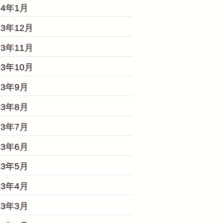
24年1月
23年12月
23年11月
23年10月
23年9月
23年8月
23年7月
23年6月
23年5月
23年4月
23年3月