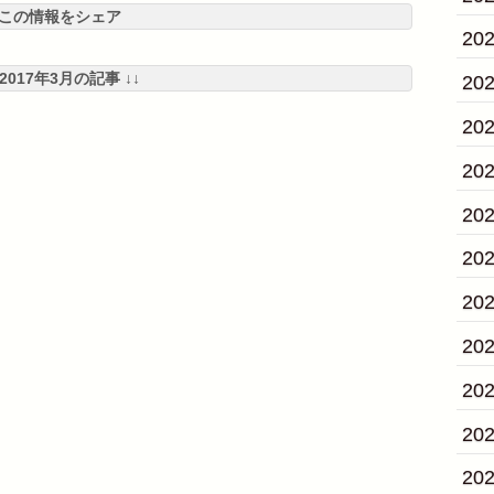
この情報をシェア
20
 2017年3月の記事 ↓↓
20
20
20
20
20
20
20
20
20
20