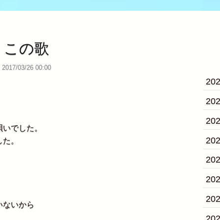
この歌
2017/03/26 00:00
20
20
20
唄いでした。
20
した。
20
。
20
20
いないから
20