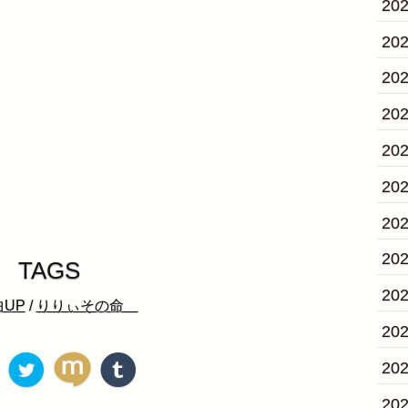
20
20
20
20
20
20
20
20
TAGS
20
UP
/
りりぃその命
20
20
20