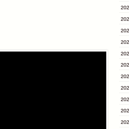
20
20
20
20
20
20
20
20
20
20
20