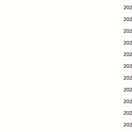
20
20
20
20
20
20
20
20
20
20
20