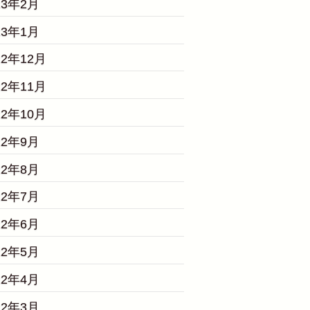
23年2月
23年1月
22年12月
22年11月
22年10月
22年9月
22年8月
22年7月
22年6月
22年5月
22年4月
22年3月