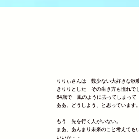
りりぃさんは 数少ない大好きな歌
きりりとした その生き方も憧れで
64歳で 風のように去ってしまって
ああ、どうしよう、と思っています
もう 先を行く人がいない。
まあ、あんまり未来のこと考えても
いいか・・