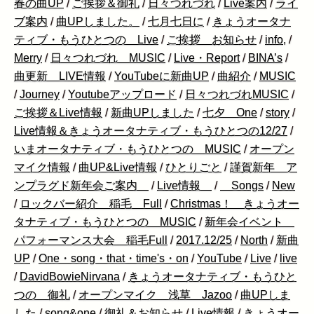
春の曲UP
/
ご挨拶＆御礼
/
日々つれづれ
/
Live案内
/
ライ
ブ案内
/
曲UPしました。
/
七月七日に
/
きょうオータナ
ティブ・もうひとつの Live
/
ご挨拶 お知らせ
/
info,
/
Merry
/
日々つれづれ MUSIC
/
Live・Report
/
BINA’s
/
曲更新 LIVE情報
/
YouTubeに新曲UP
/
曲紹介
/
MUSIC
/
Journey
/
Youtubeアップロード
/
日々つれづれMUSIC
/
ご挨拶＆Live情報
/
新曲UPしました
/
七夕 One
/
story
/
Live情報＆きょうオータナティブ・もうひとつの12/27
/
いまオータナティブ・もうひとつの MUSIC
/
オープン
マイク情報
/
曲UP&Live情報
/
ひとりごと
/
謹賀新年 ア
ンプラグド新年会ご案内
/
Live情報
/
Songs
/
New
/
ロックバー紹介 稲毛 Full
/
Christmas！ きょうオー
タナティブ・もうひとつの MUSIC
/
新年会イベント
パフォーマンス大会 稲毛Full
/
2017.12/25
/
North
/
新曲
UP
/
One・song・that・time's・on
/
YouTube
/
Live
/
live
/
DavidBowieNirvana
/
きょうオータナティブ・もうひと
つの 御礼
/
オープンマイク 浅草 Jazoo
/
曲UPしま
した
/
song&one
/
御礼＆お知らせ
/
Live情報
/
きょうオー