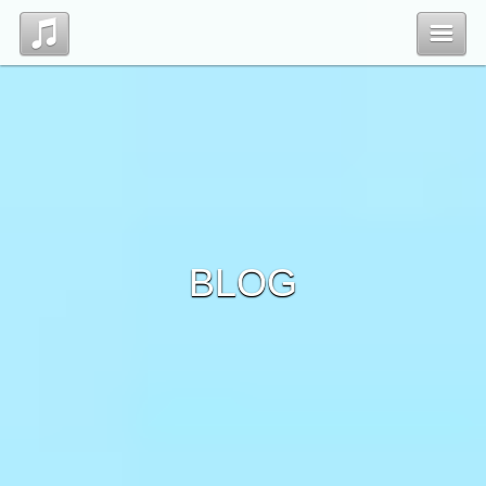
Top
Profile
Blog
BLOG
Contact
管理ページ