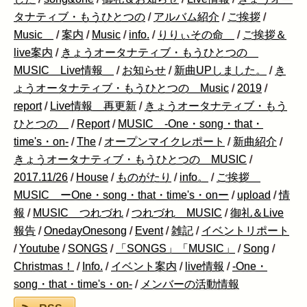
タナティブ・もうひとつの
/
アルバム紹介
/
ご挨拶
/
Music
/
案内
/
Music
/
info.
/
りりぃその命
/
ご挨拶＆
live案内
/
きょうオータナティブ・もうひとつの
MUSIC Live情報
/
お知らせ
/
新曲UPしました。
/
き
ょうオータナティブ・もうひとつの Music
/
2019
/
report
/
Live情報 再更新
/
きょうオータナティブ・もう
ひとつの
/
Report
/
MUSIC -One・song・that・
time's・on-
/
The
/
オープンマイクレポート
/
新曲紹介
/
きょうオータナティブ・もうひとつの MUSIC
/
2017.11/26
/
House
/
ものがたり
/
info。
/
ご挨拶
MUSIC ーOne・song・that・time's・onー
/
upload
/
情
報
/
MUSIC つれづれ
/
つれづれ MUSIC
/
御礼＆Live
報告
/
OnedayOnesong
/
Event
/
雑記
/
イベントリポート
/
Youtube
/
SONGS
/
「SONGS」「MUSIC」
/
Song
/
Christmas！
/
Info.
/
イベント案内
/
live情報
/
-One・
song・that・time's・on-
/
メンバーの活動情報