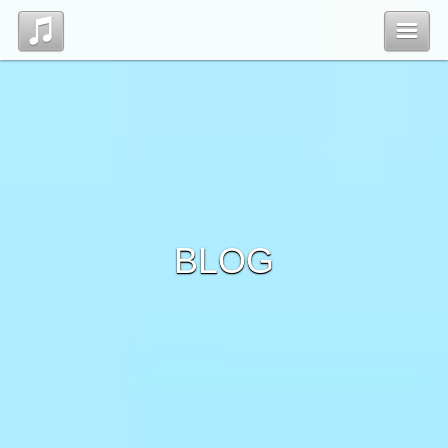
Top
Profile
Blog
BLOG
Contact
管理ページ