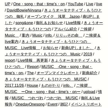
UP
/
One・song・that・time's・on
/
YouTube
/
Live
/
live
/
DavidBowieNirvana
/
きょうオータナティブ・もうひと
つの 御礼
/
オープンマイク 浅草 Jazoo
/
曲UPしま
した
/
song&one
/
御礼＆お知らせ
/
Live情報
/
きょうオー
タナティブ・もうひとつの
/
アルバム紹介
/
ご挨拶
/
Music
/
案内
/
Music
/
info.
/
りりぃその命
/
ご挨拶＆
live案内
/
きょうオータナティブ・もうひとつの
MUSIC Live情報
/
お知らせ
/
新曲UPしました。
/
き
ょうオータナティブ・もうひとつの Music
/
2019
/
report
/
Live情報 再更新
/
きょうオータナティブ・もう
ひとつの
/
Report
/
MUSIC -One・song・that・
time's・on-
/
The
/
オープンマイクレポート
/
新曲紹介
/
きょうオータナティブ・もうひとつの MUSIC
/
2017.11/26
/
House
/
ものがたり
/
info。
/
ご挨拶
MUSIC ーOne・song・that・time's・onー
/
upload
/
情
報
/
MUSIC つれづれ
/
つれづれ MUSIC
/
御礼＆Live
報告
/
OnedayOnesong
/
Event
/
雑記
/
イベントリポート