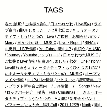
TAGS
春の曲UP
/
ご挨拶＆御礼
/
日々つれづれ
/
Live案内
/
ライ
ブ案内
/
曲UPしました。
/
七月七日に
/
きょうオータナ
ティブ・もうひとつの Live
/
ご挨拶 お知らせ
/
info,
/
Merry
/
日々つれづれ MUSIC
/
Live・Report
/
BINA’s
/
曲更新 LIVE情報
/
YouTubeに新曲UP
/
曲紹介
/
MUSIC
/
Journey
/
Youtubeアップロード
/
日々つれづれMUSIC
/
ご挨拶＆Live情報
/
新曲UPしました
/
七夕 One
/
story
/
Live情報＆きょうオータナティブ・もうひとつの12/27
/
いまオータナティブ・もうひとつの MUSIC
/
オープン
マイク情報
/
曲UP&Live情報
/
ひとりごと
/
謹賀新年 ア
ンプラグド新年会ご案内
/
Live情報
/
Songs
/
New
/
ロックバー紹介 稲毛 Full
/
Christmas！ きょうオー
タナティブ・もうひとつの MUSIC
/
新年会イベント
パフォーマンス大会 稲毛Full
/
2017.12/25
/
North
/
新曲