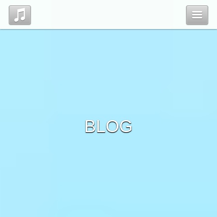
Top
Profile
Blog
BLOG
Contact
管理ページ