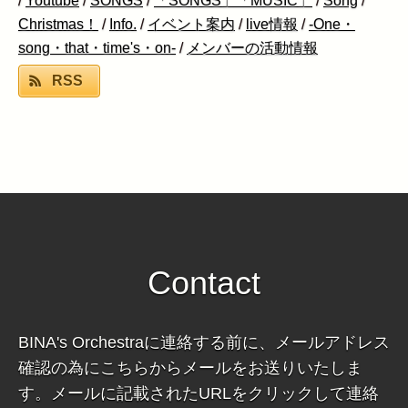
/
Youtube
/
SONGS
/
「SONGS」「MUSIC」
/
Song
/
Christmas！
/
Info.
/
イベント案内
/
live情報
/
-One・
song・that・time's・on-
/
メンバーの活動情報
RSS
Contact
BINA's Orchestraに連絡する前に、メールアドレス
確認の為にこちらからメールをお送りいたしま
す。メールに記載されたURLをクリックして連絡