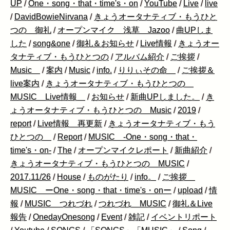
UP
/
One・song・that・time's・on
/
YouTube
/
Live
/
live
/
DavidBowieNirvana
/
きょうオータナティブ・もうひと
つの 御礼
/
オープンマイク 浅草 Jazoo
/
曲UPしま
した
/
song&one
/
御礼＆お知らせ
/
Live情報
/
きょうオー
タナティブ・もうひとつの
/
アルバム紹介
/
ご挨拶
/
Music
/
案内
/
Music
/
info.
/
りりぃその命
/
ご挨拶＆
live案内
/
きょうオータナティブ・もうひとつの
MUSIC Live情報
/
お知らせ
/
新曲UPしました。
/
き
ょうオータナティブ・もうひとつの Music
/
2019
/
report
/
Live情報 再更新
/
きょうオータナティブ・もう
ひとつの
/
Report
/
MUSIC -One・song・that・
time's・on-
/
The
/
オープンマイクレポート
/
新曲紹介
/
きょうオータナティブ・もうひとつの MUSIC
/
2017.11/26
/
House
/
ものがたり
/
info。
/
ご挨拶
MUSIC ーOne・song・that・time's・onー
/
upload
/
情
報
/
MUSIC つれづれ
/
つれづれ MUSIC
/
御礼＆Live
報告
/
OnedayOnesong
/
Event
/
雑記
/
イベントリポート