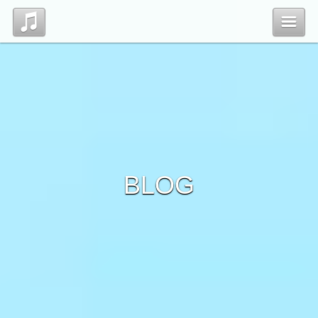
Top
Profile
Blog
BLOG
Contact
管理ページ