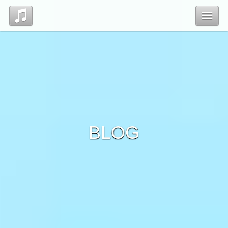
Top
Profile
Blog
BLOG
Contact
管理ページ