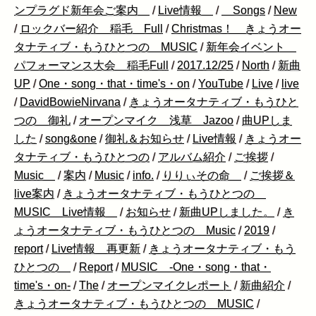
ンプラグド新年会ご案内
/
Live情報
/
Songs
/
New
/
ロックバー紹介 稲毛 Full
/
Christmas！ きょうオー
タナティブ・もうひとつの MUSIC
/
新年会イベント
パフォーマンス大会 稲毛Full
/
2017.12/25
/
North
/
新曲
UP
/
One・song・that・time's・on
/
YouTube
/
Live
/
live
/
DavidBowieNirvana
/
きょうオータナティブ・もうひと
つの 御礼
/
オープンマイク 浅草 Jazoo
/
曲UPしま
した
/
song&one
/
御礼＆お知らせ
/
Live情報
/
きょうオー
タナティブ・もうひとつの
/
アルバム紹介
/
ご挨拶
/
Music
/
案内
/
Music
/
info.
/
りりぃその命
/
ご挨拶＆
live案内
/
きょうオータナティブ・もうひとつの
MUSIC Live情報
/
お知らせ
/
新曲UPしました。
/
き
ょうオータナティブ・もうひとつの Music
/
2019
/
report
/
Live情報 再更新
/
きょうオータナティブ・もう
ひとつの
/
Report
/
MUSIC -One・song・that・
time's・on-
/
The
/
オープンマイクレポート
/
新曲紹介
/
きょうオータナティブ・もうひとつの MUSIC
/