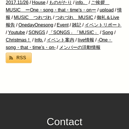
2017.11/26
/
House
/
ものがたり
/
info。
/
ご挨拶
MUSIC ーOne・song・that・time's・onー
/
upload
/
情
報
/
MUSIC つれづれ
/
つれづれ MUSIC
/
御礼＆Live
報告
/
OnedayOnesong
/
Event
/
雑記
/
イベントリポート
/
Youtube
/
SONGS
/
「SONGS」「MUSIC」
/
Song
/
Christmas！
/
Info.
/
イベント案内
/
live情報
/
-One・
song・that・time's・on-
/
メンバーの活動情報
RSS
Contact