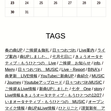
23
24
25
26
27
28
29
30
31
1
2
3
4
5
TAGS
春の曲UP
/
ご挨拶＆御礼
/
日々つれづれ
/
Live案内
/
ライ
ブ案内
/
曲UPしました。
/
七月七日に
/
きょうオータナ
ティブ・もうひとつの Live
/
ご挨拶 お知らせ
/
info,
/
Merry
/
日々つれづれ MUSIC
/
Live・Report
/
BINA’s
/
曲更新 LIVE情報
/
YouTubeに新曲UP
/
曲紹介
/
MUSIC
/
Journey
/
Youtubeアップロード
/
日々つれづれMUSIC
/
ご挨拶＆Live情報
/
新曲UPしました
/
七夕 One
/
story
/
Live情報＆きょうオータナティブ・もうひとつの12/27
/
いまオータナティブ・もうひとつの MUSIC
/
オープン
マイク情報
/
曲UP&Live情報
/
ひとりごと
/
謹賀新年 ア