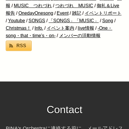
報
/
MUSIC つれづれ
/
つれづれ MUSIC
/
御礼＆Live
報告
/
OnedayOnesong
/
Event
/
雑記
/
イベントリポート
/
Youtube
/
SONGS
/
「SONGS」「MUSIC」
/
Song
/
Christmas！
/
Info.
/
イベント案内
/
live情報
/
-One・
song・that・time's・on-
/
メンバーの活動情報
RSS
Contact
BINA's Orchestraに連絡する前に、メールアドレス