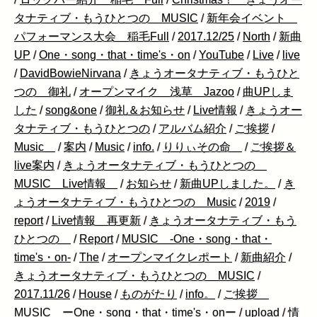
タナティブ・もうひとつの MUSIC
/
新年会イベント
パフォーマンス大会 稲毛Full
/
2017.12/25
/
North
/
新曲
UP
/
One・song・that・time's・on
/
YouTube
/
Live
/
live
/
DavidBowieNirvana
/
きょうオータナティブ・もうひと
つの 御礼
/
オープンマイク 浅草 Jazoo
/
曲UPしま
した
/
song&one
/
御礼＆お知らせ
/
Live情報
/
きょうオー
タナティブ・もうひとつの
/
アルバム紹介
/
ご挨拶
/
Music
/
案内
/
Music
/
info.
/
りりぃその命
/
ご挨拶＆
live案内
/
きょうオータナティブ・もうひとつの
MUSIC Live情報
/
お知らせ
/
新曲UPしました。
/
き
ょうオータナティブ・もうひとつの Music
/
2019
/
report
/
Live情報 再更新
/
きょうオータナティブ・もう
ひとつの
/
Report
/
MUSIC -One・song・that・
time's・on-
/
The
/
オープンマイクレポート
/
新曲紹介
/
きょうオータナティブ・もうひとつの MUSIC
/
2017.11/26
/
House
/
ものがたり
/
info。
/
ご挨拶
MUSIC ーOne・song・that・time's・onー
/
upload
/
情