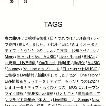
30
31
1
2
3
4
5
TAGS
春の曲UP
/
ご挨拶＆御礼
/
日々つれづれ
/
Live案内
/
ライ
ブ案内
/
曲UPしました。
/
七月七日に
/
きょうオータナ
ティブ・もうひとつの Live
/
ご挨拶 お知らせ
/
info,
/
Merry
/
日々つれづれ MUSIC
/
Live・Report
/
BINA’s
/
曲更新 LIVE情報
/
YouTubeに新曲UP
/
曲紹介
/
MUSIC
/
Journey
/
Youtubeアップロード
/
日々つれづれMUSIC
/
ご挨拶＆Live情報
/
新曲UPしました
/
七夕 One
/
story
/
Live情報＆きょうオータナティブ・もうひとつの12/27
/
いまオータナティブ・もうひとつの MUSIC
/
オープン
マイク情報
/
曲UP&Live情報
/
ひとりごと
/
謹賀新年 ア
ンプラグド新年会ご案内
/
Live情報
/
Songs
/
New
/
ロックバー紹介 稲毛 Full
/
Christmas！ きょうオー