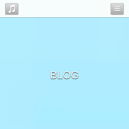
Top
Profile
Blog
BLOG
Contact
管理ページ