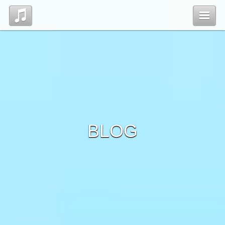
Top
Profile
Blog
BLOG
Contact
管理ページ