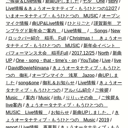
ご挨拶＆Live情報
/
新曲UPしました
/
七夕 One
/
story
/
Live情報＆きょうオータナティブ・もうひとつの12/27
/
いまオータナティブ・もうひとつの MUSIC
/
オープン
マイク情報
/
曲UP&Live情報
/
ひとりごと
/
謹賀新年 ア
ンプラグド新年会ご案内
/
Live情報
/
Songs
/
New
/
ロックバー紹介 稲毛 Full
/
Christmas！ きょうオー
タナティブ・もうひとつの MUSIC
/
新年会イベント
パフォーマンス大会 稲毛Full
/
2017.12/25
/
North
/
新曲
UP
/
One・song・that・time's・on
/
YouTube
/
Live
/
live
/
DavidBowieNirvana
/
きょうオータナティブ・もうひと
つの 御礼
/
オープンマイク 浅草 Jazoo
/
曲UPしま
した
/
song&one
/
御礼＆お知らせ
/
Live情報
/
きょうオー
タナティブ・もうひとつの
/
アルバム紹介
/
ご挨拶
/
Music
/
案内
/
Music
/
info.
/
りりぃその命
/
ご挨拶＆
live案内
/
きょうオータナティブ・もうひとつの
MUSIC Live情報
/
お知らせ
/
新曲UPしました。
/
き
ょうオータナティブ・もうひとつの Music
/
2019
/
report
/
Live情報 再更新
/
きょうオータナティブ・もう