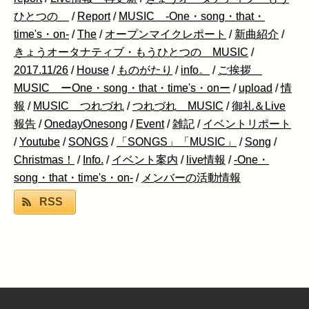
ひとつの
/
Report
/
MUSIC -One・song・that・
time's・on-
/
The
/
オープンマイクレポート
/
新曲紹介
/
きょうオータナティブ・もうひとつの MUSIC
/
2017.11/26
/
House
/
ものがたり
/
info。
/
ご挨拶
MUSIC ーOne・song・that・time's・onー
/
upload
/
情
報
/
MUSIC つれづれ
/
つれづれ MUSIC
/
御礼＆Live
報告
/
OnedayOnesong
/
Event
/
雑記
/
イベントリポート
/
Youtube
/
SONGS
/
「SONGS」「MUSIC」
/
Song
/
Christmas！
/
Info.
/
イベント案内
/
live情報
/
-One・
song・that・time's・on-
/
メンバーの活動情報
RSS