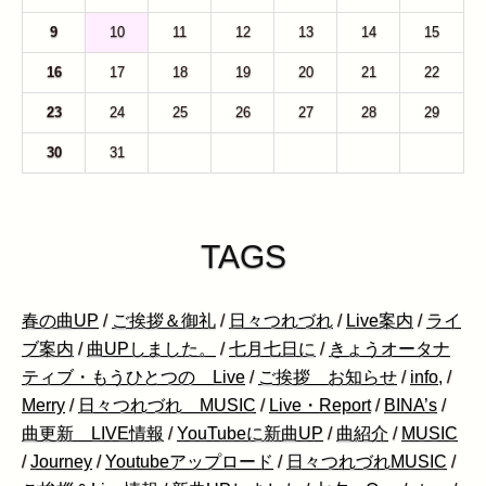
9
10
11
12
13
14
15
16
17
18
19
20
21
22
23
24
25
26
27
28
29
30
31
1
2
3
4
5
TAGS
春の曲UP
/
ご挨拶＆御礼
/
日々つれづれ
/
Live案内
/
ライ
ブ案内
/
曲UPしました。
/
七月七日に
/
きょうオータナ
ティブ・もうひとつの Live
/
ご挨拶 お知らせ
/
info,
/
Merry
/
日々つれづれ MUSIC
/
Live・Report
/
BINA’s
/
曲更新 LIVE情報
/
YouTubeに新曲UP
/
曲紹介
/
MUSIC
/
Journey
/
Youtubeアップロード
/
日々つれづれMUSIC
/