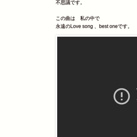
不思議です。
この曲は 私の中で
永遠のLove song 、best oneです。