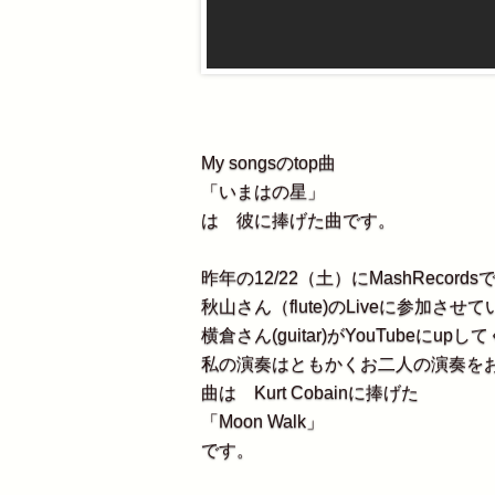
My songsのtop曲
「いまはの星」
は 彼に捧げた曲です。
昨年の12/22（土）にMashRecords
秋山さん（flute)のLiveに参加さ
横倉さん(guitar)がYouTubeにu
私の演奏はともかくお二人の演奏を
曲は Kurt Cobainに捧げた
「Moon Walk」
です。