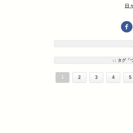
日々
↓↓ タグ「
1
2
3
4
5