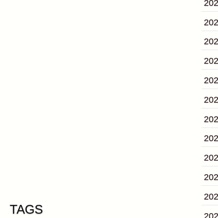
20
20
20
20
20
20
20
20
20
20
20
TAGS
20