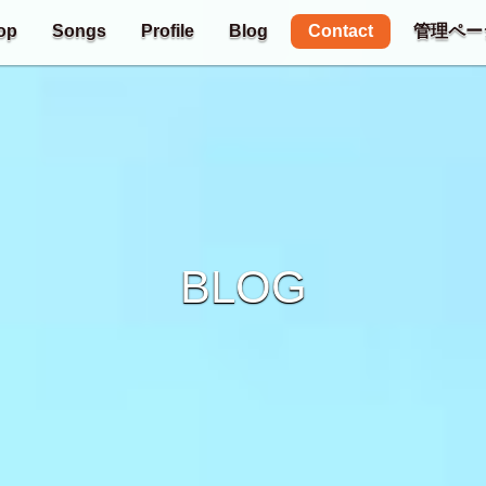
Contact
op
Songs
Profile
Blog
管理ペー
BLOG