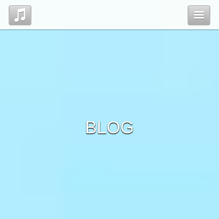
Top
Profile
Blog
BLOG
Contact
管理ページ