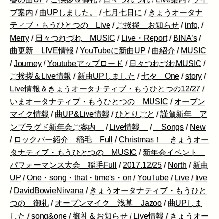
ブ案内
/
曲UPしました。
/
七月七日に
/
きょうオータナ
ティブ・もうひとつの Live
/
ご挨拶 お知らせ
/
info,
/
Merry
/
日々つれづれ MUSIC
/
Live・Report
/
BINA’s
/
曲更新 LIVE情報
/
YouTubeに新曲UP
/
曲紹介
/
MUSIC
/
Journey
/
Youtubeアップロード
/
日々つれづれMUSIC
/
ご挨拶＆Live情報
/
新曲UPしました
/
七夕 One
/
story
/
Live情報＆きょうオータナティブ・もうひとつの12/27
/
いまオータナティブ・もうひとつの MUSIC
/
オープン
マイク情報
/
曲UP&Live情報
/
ひとりごと
/
謹賀新年 ア
ンプラグド新年会ご案内
/
Live情報
/
Songs
/
New
/
ロックバー紹介 稲毛 Full
/
Christmas！ きょうオー
タナティブ・もうひとつの MUSIC
/
新年会イベント
パフォーマンス大会 稲毛Full
/
2017.12/25
/
North
/
新曲
UP
/
One・song・that・time's・on
/
YouTube
/
Live
/
live
/
DavidBowieNirvana
/
きょうオータナティブ・もうひと
つの 御礼
/
オープンマイク 浅草 Jazoo
/
曲UPしま
した
/
song&one
/
御礼＆お知らせ
/
Live情報
/
きょうオー