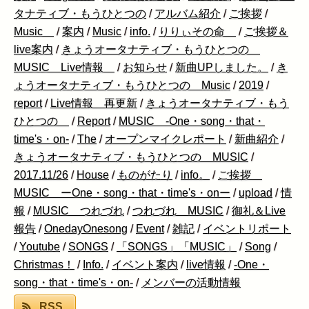
タナティブ・もうひとつの
/
アルバム紹介
/
ご挨拶
/
Music
/
案内
/
Music
/
info.
/
りりぃその命
/
ご挨拶＆
live案内
/
きょうオータナティブ・もうひとつの
MUSIC Live情報
/
お知らせ
/
新曲UPしました。
/
き
ょうオータナティブ・もうひとつの Music
/
2019
/
report
/
Live情報 再更新
/
きょうオータナティブ・もう
ひとつの
/
Report
/
MUSIC -One・song・that・
time's・on-
/
The
/
オープンマイクレポート
/
新曲紹介
/
きょうオータナティブ・もうひとつの MUSIC
/
2017.11/26
/
House
/
ものがたり
/
info。
/
ご挨拶
MUSIC ーOne・song・that・time's・onー
/
upload
/
情
報
/
MUSIC つれづれ
/
つれづれ MUSIC
/
御礼＆Live
報告
/
OnedayOnesong
/
Event
/
雑記
/
イベントリポート
/
Youtube
/
SONGS
/
「SONGS」「MUSIC」
/
Song
/
Christmas！
/
Info.
/
イベント案内
/
live情報
/
-One・
song・that・time's・on-
/
メンバーの活動情報
RSS