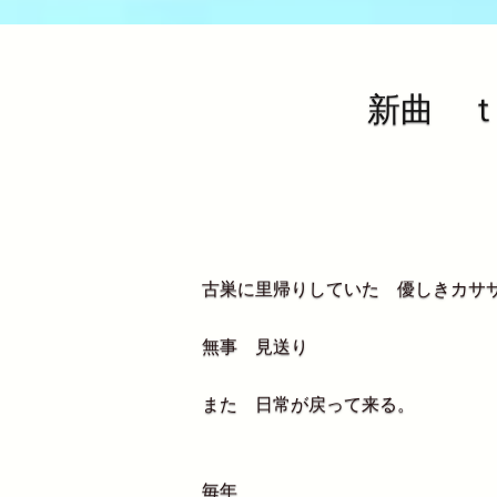
新曲 
古巣に里帰りしていた 優しきカサ
無事 見送り
また 日常が戻って来る。
毎年