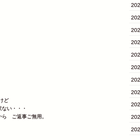
20
20
20
20
20
20
20
20
けど
20
ない・・・
20
ら ご返事ご無用。
20