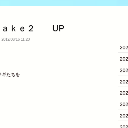
ｔａｋｅ２ UP
2012/08/16 11:20
20
20
20
サギたちを
20
20
20
20
20