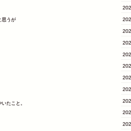
20
20
と思うが
20
20
20
20
20
20
20
やいたこと。
20
20