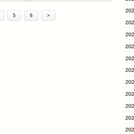
20
5
6
>
20
20
20
20
20
20
20
20
20
20