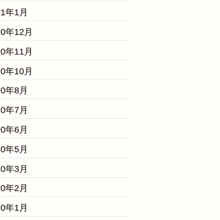
21年1月
20年12月
20年11月
20年10月
20年8月
20年7月
20年6月
20年5月
20年3月
20年2月
20年1月