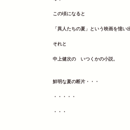
この頃になると
「異人たちの夏」という映画を憶い
それと
中上健次の いつくかの小説。
鮮明な夏の断片・・・
・・・・・
・・・