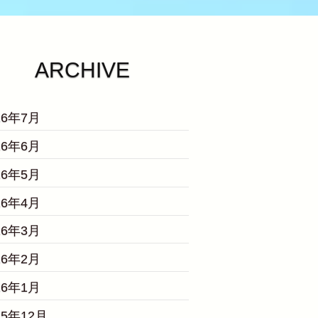
ARCHIVE
26年7月
26年6月
26年5月
26年4月
26年3月
26年2月
26年1月
25年12月