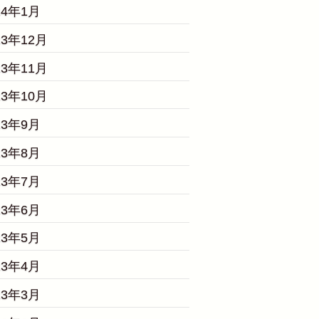
24年1月
23年12月
23年11月
23年10月
23年9月
23年8月
23年7月
23年6月
23年5月
23年4月
23年3月