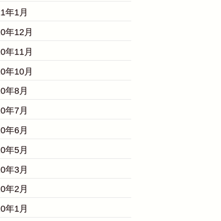
21年1月
20年12月
20年11月
20年10月
20年8月
20年7月
20年6月
20年5月
20年3月
20年2月
20年1月