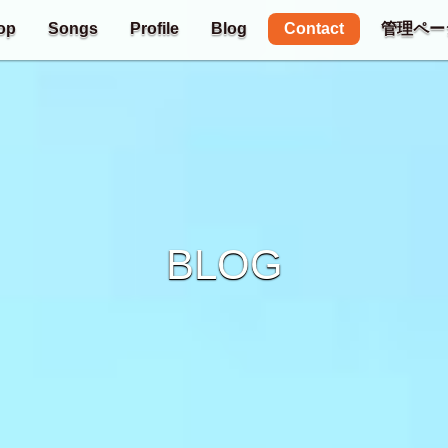
Contact
op
Songs
Profile
Blog
管理ペー
BLOG