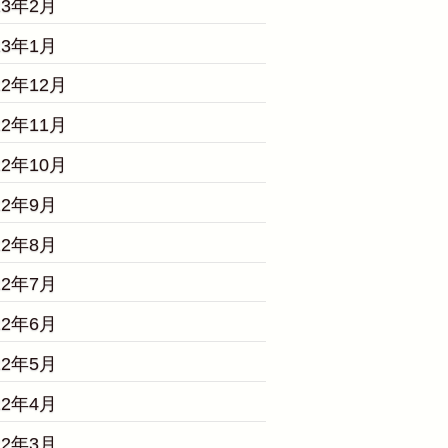
23年2月
23年1月
22年12月
22年11月
22年10月
22年9月
22年8月
22年7月
22年6月
22年5月
22年4月
22年3月