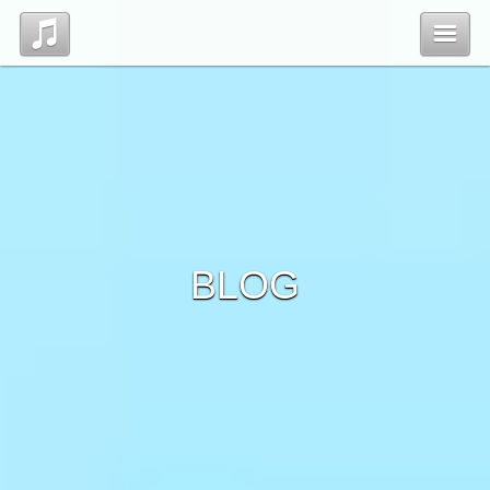
Top
Profile
Blog
BLOG
Contact
管理ページ