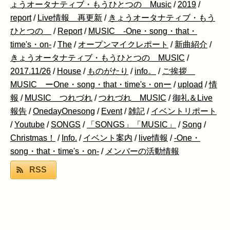
ょうオータナティブ・もうひとつの Music
/
2019
/
report
/
Live情報 再更新
/
きょうオータナティブ・もう
ひとつの
/
Report
/
MUSIC -One・song・that・
time's・on-
/
The
/
オープンマイクレポート
/
新曲紹介
/
きょうオータナティブ・もうひとつの MUSIC
/
2017.11/26
/
House
/
ものがたり
/
info。
/
ご挨拶
MUSIC ーOne・song・that・time's・onー
/
upload
/
情
報
/
MUSIC つれづれ
/
つれづれ MUSIC
/
御礼＆Live
報告
/
OnedayOnesong
/
Event
/
雑記
/
イベントリポート
/
Youtube
/
SONGS
/
「SONGS」「MUSIC」
/
Song
/
Christmas！
/
Info.
/
イベント案内
/
live情報
/
-One・
song・that・time's・on-
/
メンバーの活動情報
RSS