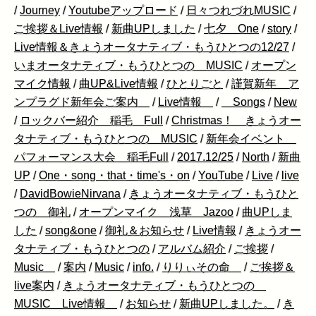
/
Journey
/
Youtubeアップロード
/
日々つれづれMUSIC
/
ご挨拶＆Live情報
/
新曲UPしました
/
七夕 One
/
story
/
Live情報＆きょうオータナティブ・もうひとつの12/27
/
いまオータナティブ・もうひとつの MUSIC
/
オープン
マイク情報
/
曲UP&Live情報
/
ひとりごと
/
謹賀新年 ア
ンプラグド新年会ご案内
/
Live情報
/
Songs
/
New
/
ロックバー紹介 稲毛 Full
/
Christmas！ きょうオー
タナティブ・もうひとつの MUSIC
/
新年会イベント
パフォーマンス大会 稲毛Full
/
2017.12/25
/
North
/
新曲
UP
/
One・song・that・time's・on
/
YouTube
/
Live
/
live
/
DavidBowieNirvana
/
きょうオータナティブ・もうひと
つの 御礼
/
オープンマイク 浅草 Jazoo
/
曲UPしま
した
/
song&one
/
御礼＆お知らせ
/
Live情報
/
きょうオー
タナティブ・もうひとつの
/
アルバム紹介
/
ご挨拶
/
Music
/
案内
/
Music
/
info.
/
りりぃその命
/
ご挨拶＆
live案内
/
きょうオータナティブ・もうひとつの
MUSIC Live情報
/
お知らせ
/
新曲UPしました。
/
き