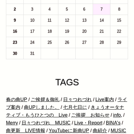
2
3
4
5
6
7
8
9
10
11
12
13
14
15
16
17
18
19
20
21
22
23
24
25
26
27
28
29
30
31
1
2
3
4
5
TAGS
春の曲UP
/
ご挨拶＆御礼
/
日々つれづれ
/
Live案内
/
ライ
ブ案内
/
曲UPしました。
/
七月七日に
/
きょうオータナ
ティブ・もうひとつの Live
/
ご挨拶 お知らせ
/
info,
/
Merry
/
日々つれづれ MUSIC
/
Live・Report
/
BINA’s
/
曲更新 LIVE情報
/
YouTubeに新曲UP
/
曲紹介
/
MUSIC