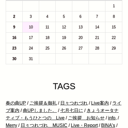
26
27
28
29
30
31
1
2
3
4
5
6
7
8
9
10
11
12
13
14
15
16
17
18
19
20
21
22
23
24
25
26
27
28
29
30
31
1
2
3
4
5
TAGS
春の曲UP
/
ご挨拶＆御礼
/
日々つれづれ
/
Live案内
/
ライ
ブ案内
/
曲UPしました。
/
七月七日に
/
きょうオータナ
ティブ・もうひとつの Live
/
ご挨拶 お知らせ
/
info,
/
Merry
/
日々つれづれ MUSIC
/
Live・Report
/
BINA’s
/