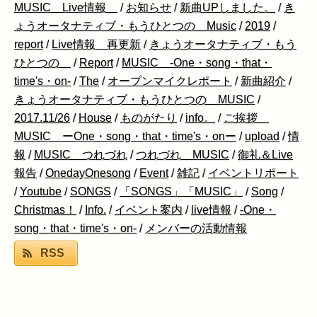
MUSIC Live情報
/
お知らせ
/
新曲UPしました。
/
き
ょうオータナティブ・もうひとつの Music
/
2019
/
report
/
Live情報 再更新
/
きょうオータナティブ・もう
ひとつの
/
Report
/
MUSIC -One・song・that・
time's・on-
/
The
/
オープンマイクレポート
/
新曲紹介
/
きょうオータナティブ・もうひとつの MUSIC
/
2017.11/26
/
House
/
ものがたり
/
info。
/
ご挨拶
MUSIC ーOne・song・that・time's・onー
/
upload
/
情
報
/
MUSIC つれづれ
/
つれづれ MUSIC
/
御礼＆Live
報告
/
OnedayOnesong
/
Event
/
雑記
/
イベントリポート
/
Youtube
/
SONGS
/
「SONGS」「MUSIC」
/
Song
/
Christmas！
/
Info.
/
イベント案内
/
live情報
/
-One・
song・that・time's・on-
/
メンバーの活動情報
RSS