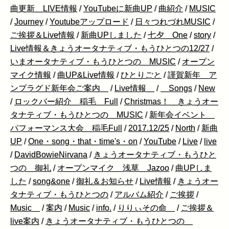
曲更新 LIVE情報
/
YouTubeに新曲UP
/
曲紹介
/
MUSIC
/
Journey
/
Youtubeアップロード
/
日々つれづれMUSIC
/
ご挨拶＆Live情報
/
新曲UPしました
/
七夕 One
/
story
/
Live情報＆きょうオータナティブ・もうひとつの12/27
/
いまオータナティブ・もうひとつの MUSIC
/
オープン
マイク情報
/
曲UP&Live情報
/
ひとりごと
/
謹賀新年 ア
ンプラグド新年会ご案内
/
Live情報
/
Songs
/
New
/
ロックバー紹介 稲毛 Full
/
Christmas！ きょうオー
タナティブ・もうひとつの MUSIC
/
新年会イベント
パフォーマンス大会 稲毛Full
/
2017.12/25
/
North
/
新曲
UP
/
One・song・that・time's・on
/
YouTube
/
Live
/
live
/
DavidBowieNirvana
/
きょうオータナティブ・もうひと
つの 御礼
/
オープンマイク 浅草 Jazoo
/
曲UPしま
した
/
song&one
/
御礼＆お知らせ
/
Live情報
/
きょうオー
タナティブ・もうひとつの
/
アルバム紹介
/
ご挨拶
/
Music
/
案内
/
Music
/
info.
/
りりぃその命
/
ご挨拶＆
live案内
/
きょうオータナティブ・もうひとつの