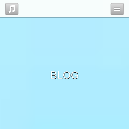
Top
Profile
Blog
BLOG
Contact
管理ページ