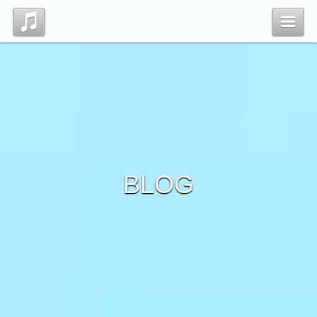
Top
Profile
Blog
BLOG
Contact
管理ページ