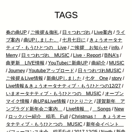
TAGS
春の曲UP
/
ご挨拶＆御礼
/
日々つれづれ
/
Live案内
/
ライ
ブ案内
/
曲UPしました。
/
七月七日に
/
きょうオータナ
ティブ・もうひとつの Live
/
ご挨拶 お知らせ
/
info,
/
Merry
/
日々つれづれ MUSIC
/
Live・Report
/
BINA’s
/
曲更新 LIVE情報
/
YouTubeに新曲UP
/
曲紹介
/
MUSIC
/
Journey
/
Youtubeアップロード
/
日々つれづれMUSIC
/
ご挨拶＆Live情報
/
新曲UPしました
/
七夕 One
/
story
/
Live情報＆きょうオータナティブ・もうひとつの12/27
/
いまオータナティブ・もうひとつの MUSIC
/
オープン
マイク情報
/
曲UP&Live情報
/
ひとりごと
/
謹賀新年 ア
ンプラグド新年会ご案内
/
Live情報
/
Songs
/
New
/
ロックバー紹介 稲毛 Full
/
Christmas！ きょうオー
タナティブ・もうひとつの MUSIC
/
新年会イベント
パフォーマンス大会 稲毛Full
/
2017.12/25
/
North
/
新曲