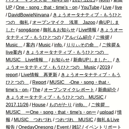
UP
/
One・song・that・time's・on
/
YouTube
/
Live
/
live
/
DavidBowieNirvana
/
きょうオータナティブ・もうひと
つの 御礼
/
オープンマイク 浅草 Jazoo
/
曲UPしま
した
/
song&one
/
御礼＆お知らせ
/
Live情報
/
きょうオー
タナティブ・もうひとつの
/
アルバム紹介
/
ご挨拶
/
Music
/
案内
/
Music
/
info.
/
りりぃその命
/
ご挨拶＆
live案内
/
きょうオータナティブ・もうひとつの
MUSIC Live情報
/
お知らせ
/
新曲UPしました。
/
き
ょうオータナティブ・もうひとつの Music
/
2019
/
report
/
Live情報 再更新
/
きょうオータナティブ・もう
ひとつの
/
Report
/
MUSIC -One・song・that・
time's・on-
/
The
/
オープンマイクレポート
/
新曲紹介
/
きょうオータナティブ・もうひとつの MUSIC
/
2017.11/26
/
House
/
ものがたり
/
info。
/
ご挨拶
MUSIC ーOne・song・that・time's・onー
/
upload
/
情
報
/
MUSIC つれづれ
/
つれづれ MUSIC
/
御礼＆Live
報告
/
OnedayOnesong
/
Event
/
雑記
/
イベントリポート