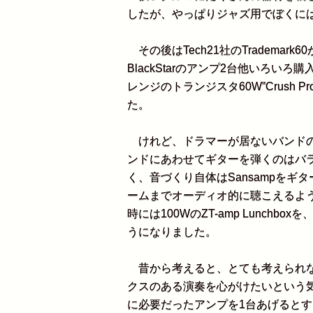
したが、やっぱりジャズ用でぼくに
その後はTech21社のTradema
BlackStarのアンプ2台他いろい
レンジのトランジスタ60W”Crush Pro 
た。
けれど、ドラマーが居ないバンドの
ンドにあわせてギターを弾くのはバ
く、音づくり自体はSansampを
ームまでオーディオ的に聴こえるよ
時には100WのZT-amp Lunchboxを、
うになりました。
昔から考えると、とても考えられな
クスのある演奏を心がけたいという
に必要だったアンプを1台あげると