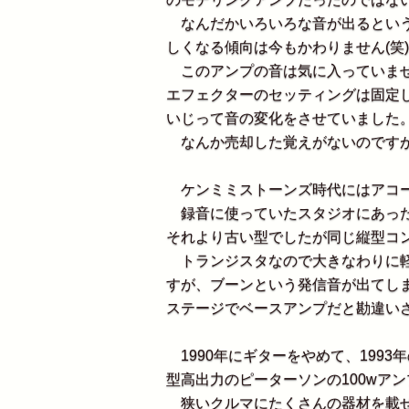
なんだかいろいろな音が出るという
しくなる傾向は今もかわりません(笑
このアンプの音は気に入っていませ
エフェクターのセッティングは固定
いじって音の変化をさせていました
なんか売却した覚えがないのですが
ケンミミストーンズ時代にはアコー
録音に使っていたスタジオにあった
それより古い型でしたが同じ縦型コ
トランジスタなので大きなわりに軽
すが、ブーンという発信音が出てし
ステージでベースアンプだと勘違いさ
1990年にギターをやめて、199
型高出力のピーターソンの100wア
狭いクルマにたくさんの器材を載せ