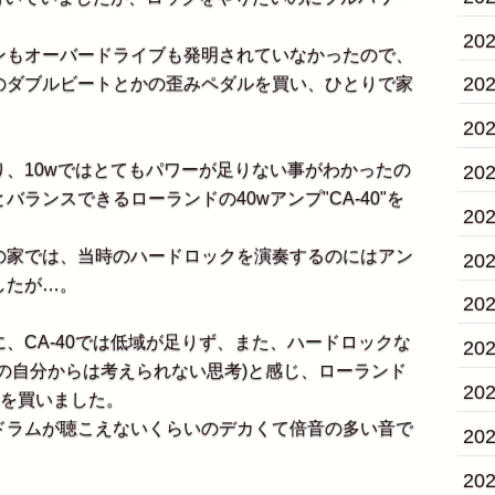
20
もオーバードライブも発明されていなかったので、
20
のダブルビートとかの歪みペダルを買い、ひとりで家
20
、10wではとてもパワーが足りない事がわかったの
20
ランスできるローランドの40wアンプ"CA-40"を
20
家では、当時のハードロックを演奏するのにはアン
20
したが…。
20
CA-40では低域が足りず、また、ハードロックな
20
の自分からは考えられない思考)と感じ、ローランド
20
0"を買いました。
ラムが聴こえないくらいのデカくて倍音の多い音で
20
20