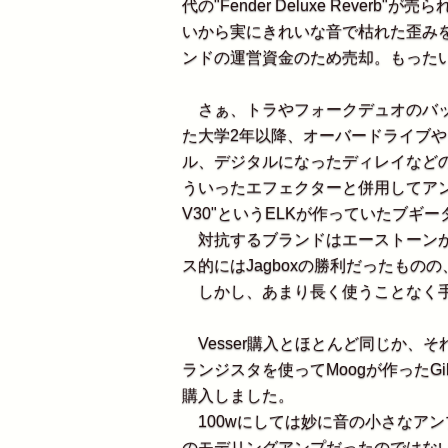
代の"Fender Deluxe Reve
いから実にきれいな音で枯れた歪み
ンドの運営資金のため売却。もった
さぁ、トラやフォークデュオのバッ
た大学2年以降、オーバードライブ
ル、デジタルになったディレイなど
ういったエフェクターと併用してアンプ
V30"というELKが作っていたブギ
対抗するブランドはエーストーンが作
ス的にはJagboxの勝利だったものの
しかし、あまり長く使うことなく手
Vesser購入とほとんど同じか、
ランジスタを使ってMoogが作ったGibso
購入しました。
100wにしては妙に音の小さなア
のモデリングアンプだったのではな