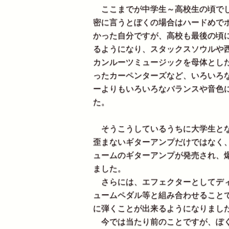
ここまでが中学生～高校生の頃でし
密に言うとぼくの場合はハードめで
かった自分ですが、高校も最後の頃
るようになり、スタックスソウルや
カンルーツミュージックを母体とし
ったカーペンターズなど、いろいろ
ーよりもいろいろなバランスや音色
た。
そうこうしているうちに大学生とな
歪まないギターアンプだけではなく
ュームのギターアンプが発売され、
ました。
さらには、エフェクターとしてディ
ュームペダル等と組み合わせること
に弾くことが出来るようになりまし
今では当たり前のことですが、ぼく