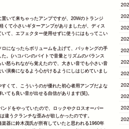
20
20
置いて来ちゃったアンプですが、20Wのトランジ
という軽くて小さいギターアンプがありましたが、ディス
20
ていて、エフェクター使用せずに使うにはもってこい
20
ロになったらボリュームを上げて、バッキングの手
20
した。(ハコバンのバイトで音量とリズムのバランス
20
らい怒られながら覚えたので、大きい音でも小さい音
ない演奏になるよう心がけるようにしはじめていまし
20
20
すくて、こういうのが優れた初心者用アンプだよな
いても良い音が出せる自信があります(笑)。
20
20
バンドをやっていたので、ロックやクロスオーバー
とは違うクランチな歪みが欲しかったのです。
20
楽器に鈴木茂氏が所有していたと思われる1960年