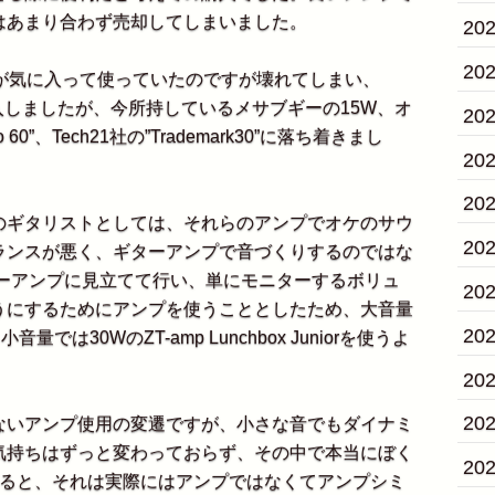
はあまり合わず売却してしまいました。
20
20
rk60が気に入って使っていたのですが壊れてしまい、
ろ購入しましたが、今所持しているメサブギーの15W、オ
20
60”、Tech21社の”Trademark30”に落ち着きまし
20
20
ギタリストとしては、それらのアンプでオケのサウ
20
ランスが悪く、ギターアンプで音づくりするのではな
ギターアンプに見立てて行い、単にモニターするボリュ
20
うにするためにアンプを使うこととしたため、大音量
20
小音量では30WのZT-amp Lunchbox Juniorを使うよ
20
20
いアンプ使用の変遷ですが、小さな音でもダイナミ
気持ちはずっと変わっておらず、その中で本当にぼく
20
すると、それは実際にはアンプではなくてアンプシミ