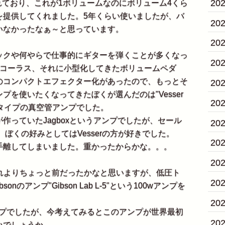
20
rb"が売られており、これが1ボリュームなのにボリューム4くら
を提供してくれました。5年くらい使いましたが、バ
20
いなかったなぁ～と思っています。
20
クや何やらで仕事的にギターを弾くことが多くなっ
20
やコーラス、それに小型化してきたボリュームペダ
のコンパクトエフェクター化があったので、もっとそ
20
を使いたくなってきたぼくが選んだのは"Vesser
20
ータイプの真空管アンプでした。
っていたJagboxというアンプでしたが、セール
20
、ぼくの好みとしてはVesserの方が好きでした。
20
離してしまいました。重かったからかな。。。
20
それよりちょっと前だったかなと思いますが、低圧ト
20
nのアンプ"Gibson Lab L-5"という100wアンプを
20
ンプでしたが、今考えてみるとこのアンプが世界最初
20
いでしょうか。