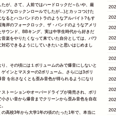
たが、さて、人前ではハードロックだ～(いや、厳
20
ポップなロックンロールでしたが…)とカッコつけた
20
になるとハコバンドのトラのようなアルバイト?もす
西海岸のフォークロック、ザ・バンドのようなアメリ
20
たサウンド、BBキング、実は中学生時代から好きだ
20
な音楽をやりたくなって来ていた自分としては、パワ
に対応できるようにしていきたいと思いはじめまし
20
20
り、その頃には１ボリュームのみで爆音にしないと
20
、ゲインとマスターの2ボリューム、さらには3ボリ
爆音 を出さなくとも歪み音色が得られるようになり
20
20
ストーションやオーバードライブが発売され、ボリ
で小さい音から爆音までクリーンから歪み音色を自在
20
た。
20
の高校3年から大学1年の頃のたった1年で、本当に