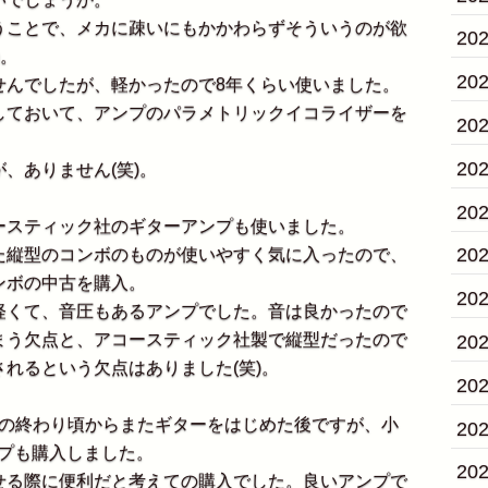
ことで、メカに疎いにもかかわらずそういうのが欲
20
)。
20
んでしたが、軽かったので8年くらい使いました。
しておいて、アンプのパラメトリックイコライザーを
20
。
20
、ありません(笑)。
20
スティック社のギターアンプも使いました。
20
縦型のコンボのものが使いやすく気に入ったので、
ンボの中古を購入。
20
くて、音圧もあるアンプでした。音は良かったので
まう欠点と、アコースティック社製で縦型だったので
20
れるという欠点はありました(笑)。
20
3年の終わり頃からまたギターをはじめた後ですが、小
20
ンプも購入しました。
20
る際に便利だと考えての購入でした。良いアンプで