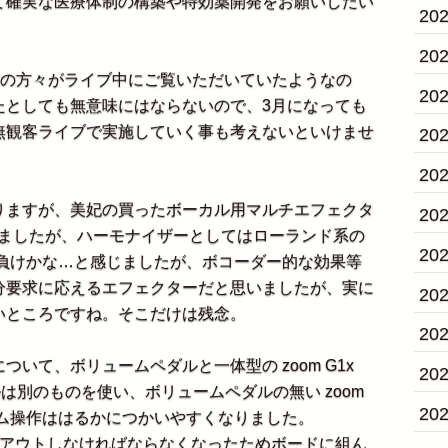
て確実な医療体制の構築や特効薬開発をお願いしたい
20
20
人以上の方々がライブ中にご覧いただいていたようなの
20
たとしても無意味にはならないので、3月になっても
無観客ライブで実施していく事も考えないといけませ
20
20
ますが、美妃の買ったボーカル用マルチエフェクタ
20
使いましたが、ハーモナイザーとしてはローランド系の
20
は負けかな…と感じましたが、ボコーダー的な効果等
分要求に応えるエフェクターだと思いましたが、実に
20
いところですね。そこだけは残念。
20
て、ボリュームペダルと一体型の zoom G1x
20
ルは別のものを使い、ボリュームペダルの無い zoom
20
ューム操作ははるかにつかいやすくなりました。
アウトしなければならなくなったためボードに組ん