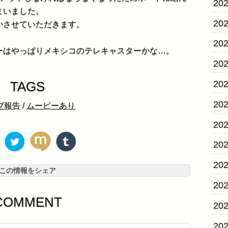
20
まいました。
20
させていただきます。
20
はやっぱりメキシコのテレキャスターかな…。
20
TAGS
20
20
ブ報告
/
ムービーあり
20
20
20
この情報をシェア
20
COMMENT
20
20