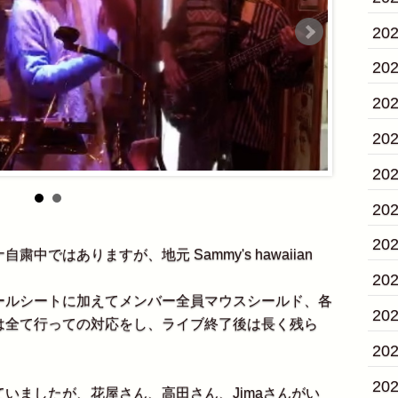
20
20
20
20
20
20
20
ではありますが、地元 Sammy's hawaiian
20
ルシートに加えてメンバー全員マウスシールド、各
20
は全て行っての対応をし、ライブ終了後は長く残ら
20
20
いましたが、花屋さん、高田さん、Jimaさんがい