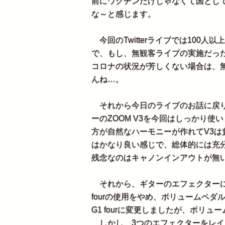
前にワクチンだけじゃなくて国とし
な～と感じます。
今回のTwitterライブでは100
で、もし、無観客ライブの実施だっ
コロナの状況が芳しくない場合は、
んね…。
それから今日のライブのお話に戻り
ーのZOOM V3を今回はしっかり
方が自然なハーモニーが作れてV3
はかなり良い感じで、総体的には充
残念なのはキャノンインアウトが無
それから、ギターのエフェクターについ
fourの使用をやめ、ボリュームペダ
G1 fourに変更しましたが、ボリ
しかし、3つのエフェクターをレイ