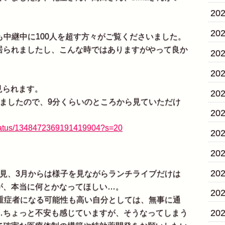
20
20
veでも中継中に100人を超す方々がご覧くださいました。
居られましたし、こんな時ではありますがやって良か
20
20
て見られます。
20
ましたので、9分くらいのところから見ていただけ
20
/status/1348472369191419904?s=20
20
20
20
見、3月からは様子を見ながらランチライブだけは
が、本当に何とかなってほしい…。
20
重症者になる可能性も高い自分としては、無事に通
20
…ちょっと不安も感じていますが、そうなってしまう