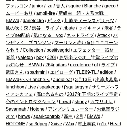
ファルコン
/
junior
/
izu
/
音人
/
squire
/
Blanche
/
greco
/
ムービーあり
/
ampli-fire
/
新組曲 続・人形大戦
BMWd
/
danelectro
/
ピック
/
川崎ティーンスピリッツ
/
風の吹く森
/
渋谷 ライブ
/
tribute
/
ツイキャス
/
渋谷
/
ラ
イブnet配信
/
気になる vox
/
ネットライブ
/
Attack
/
バ
ンザンド ブロンソン
/
マーリンと赤い竜はユニコーン
を救う
/
Collection
/
positivegrid
/
エフェクター 器材
楽器
/
valeton
/
box
/
320i
/
お気楽ラジオ 辻堂ライブの
お知らせ BMWd
/
264guitars
/
excelence
/
of
/
ライブ
/
武田さん
/
sparkmini
/
エピローグ
/
TLE69-TL
/
edition
/
BMWdからBlancheへ
/
audioleaf
/
3月13日
/
出演者募集
/
lunchbox
/
Live
/
sparkedge
/
j'sguitargym
/
サミーズハワ
イアンカフェ
/
底に光るもの
/
2017年下期のライブ予定
/
心のイントロダクション
/
bmwd
/
shorty
/
カブリオレ
/
Savannah
/
Hotone
/
アンプシミュレーター
/
お気楽ラジ
オ？
/
bmws
/
sparkcontrolx
/
新曲
/
2月
/
BMWd
/
HOTONE
/
sgt3dpeg
/
Xvive
/
Wax
/
村上泰範
/
g1x
/
Heart