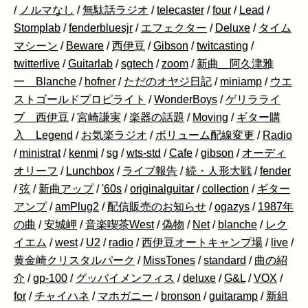
/
ノルマなし
/
無駄話ラジオ
/
telecaster
/
four
/
Lead
/
Stomplab
/
fenderbluesjr
/
エフェクター
/
Deluxe
/
タイム
マシーン
/
Beware
/
西伊豆
/
Gibson
/
twitcasting
/
twitterlive
/
Guitarlab
/
sgtech
/
zoom
/
新曲 阿久津雅
一 Blanche
/
hofner
/
ただのオヤジ日記
/
miniamp
/
ウエ
ストゴールドプロピライト
/
WonderBoys
/
ゲリラライ
ブ 西伊豆
/
宮崎謙実
/
楽器の話題
/
Moving
/
ギター購
入 Legend
/
お気楽ラジオ
/
ボリューム配線変更
/
Radio
/
ministrat
/
kenmi
/
sg
/
wts-std
/
Cafe
/
gibson
/
オーディ
オリーフ
/
Lunchbox
/
ライブ報告
/
続・人形大戦
/
fender
/
弦
/
新曲アップ
/
'60s
/
originalguitar
/
collection
/
ギター
アンプ
/
amPlug2
/
配信販売のお知らせ
/
ogazys
/
1987年
の曲
/
安城岬
/
音楽喫茶West
/
偽物
/
Net
/
blanche
/
レク
イエム
/
west
/
U2
/
radio
/
西伊豆オートキャンプ場
/
live
/
黄金崎クリスタルパーク
/
MissTones
/
standard
/
曲の紹
介
/
gp-100
/
グッバイメンフィス
/
deluxe
/
G&L
/
VOX
/
for
/
チャイハネ
/
マホガニー
/
bronson
/
guitaramp
/
新組