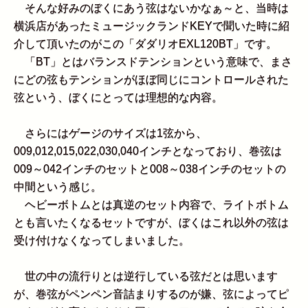
そんな好みのぼくにあう弦はないかなぁ～と、当時は
横浜店があったミュージックランドKEYで聞いた時に紹
介して頂いたのがこの「ダダリオEXL120BT」です。
「BT」とはバランスドテンションという意味で、まさ
にどの弦もテンションがほぼ同じにコントロールされた
弦という、ぼくにとっては理想的な内容。
さらにはゲージのサイズは1弦から、
009,012,015,022,030,040インチとなっており、巻弦は
009～042インチのセットと008～038インチのセットの
中間という感じ。
ヘビーボトムとは真逆のセット内容で、ライトボトム
とも言いたくなるセットですが、ぼくはこれ以外の弦は
受け付けなくなってしまいました。
世の中の流行りとは逆行している弦だとは思います
が、巻弦がペンペン音詰まりするのが嫌、弦によってピ