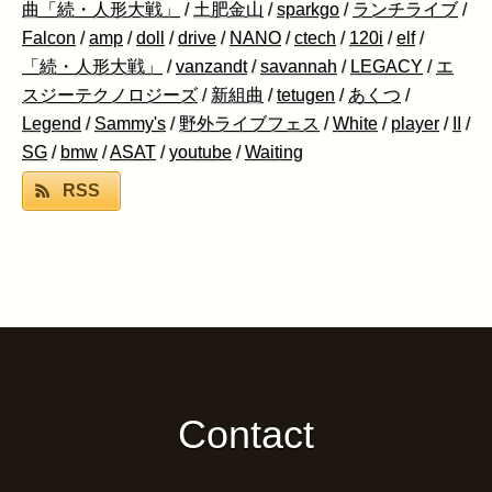
曲「続・人形大戦」
/
土肥金山
/
sparkgo
/
ランチライブ
/
Falcon
/
amp
/
doll
/
drive
/
NANO
/
ctech
/
120i
/
elf
/
「続・人形大戦」
/
vanzandt
/
savannah
/
LEGACY
/
エ
スジーテクノロジーズ
/
新組曲
/
tetugen
/
あくつ
/
Legend
/
Sammy's
/
野外ライブフェス
/
White
/
player
/
II
/
SG
/
bmw
/
ASAT
/
youtube
/
Waiting
RSS
Contact