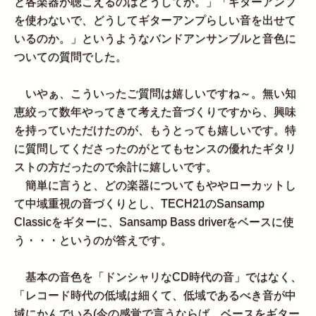
と各楽器が聴こえるのはどうしてか。」「ギターアンプ
を使わないで、どうしてギターアンプらしい音を出せて
いるのか。」というようなバンドアンサンブルと音色に
ついての質問でした。
いやぁ、こういったご質問は嬉しいですね～。無い知
恵絞って数年やってきて考えた音づくりですから、興味
を持っていただけたのが、もうとっても嬉しいです。特
に質問してくださったのがとてもセンスの優れたギタリ
ストの方だったので余計に嬉しいです。
簡単に言うと、どの楽器についてもややローカットし
て中域重視の音づくりとし、TECH21のSansamp
Classicをギターに、Sansamp Bass driverをベースに使
う・・・というのが答えです。
基本の音色を「ドンシャリなCD時代の音」ではなく、
「レコード時代の低域は細くて、低域であるべき音が中
域にかんでいる(今の感覚で言うならば、ベースをギター