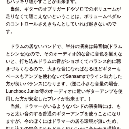
もハッキリ聴かすことが出来ます。
当然、ギターのオブリガードやソロでのボリュームが
足りなくて聴こえないということは、ボリュームペダル
のコントロールさえきちんとしていれば起きないので
す。
ドラムの居ないバンドで、半分の演奏は録音物(ドラム
とシンセ)なので、そのオーディオ的な音に音色を揃えな
いと、打ち込みドラムの音がショボくてバランス的に聴
きづらくなるので、大きな音になればなるほどギターも
ベースもアンプを使わないでSansampでライン出力した
方が良いバランスになります。(逆に小さな音量の場合、
Lunchbox Junior等のオーディオに近いギターアンプを使
用した方が安定したプレイが出来ます。)
当然、ドラマーがいるようなバンドの演奏時には、も
っと太い音のする普通のギターアンプを使うことになり
ますが、今のぼくにはドラマーの居る環境が無いため、
打ち込みの録音されたドラムやシンセに合わせる環境を