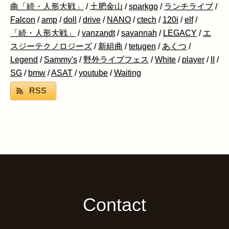
曲「続・人形大戦」
/
土肥金山
/
sparkgo
/
ランチライブ
/
Falcon
/
amp
/
doll
/
drive
/
NANO
/
ctech
/
120i
/
elf
/
「続・人形大戦」
/
vanzandt
/
savannah
/
LEGACY
/
エ
スジーテクノロジーズ
/
新組曲
/
tetugen
/
あくつ
/
Legend
/
Sammy's
/
野外ライブフェス
/
White
/
player
/
II
/
SG
/
bmw
/
ASAT
/
youtube
/
Waiting
RSS
Contact