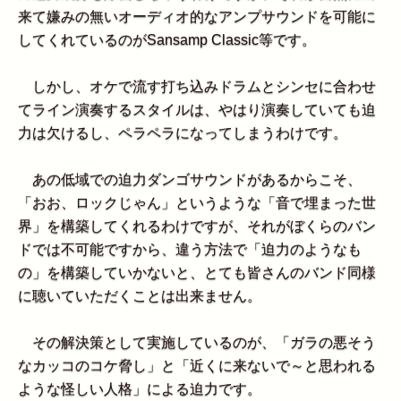
来て嫌みの無いオーディオ的なアンプサウンドを可能に
してくれているのがSansamp Classic等です。
しかし、オケで流す打ち込みドラムとシンセに合わせ
てライン演奏するスタイルは、やはり演奏していても迫
力は欠けるし、ペラペラになってしまうわけです。
あの低域での迫力ダンゴサウンドがあるからこそ、
「おお、ロックじゃん」というような「音で埋まった世
界」を構築してくれるわけですが、それがぼくらのバン
ドでは不可能ですから、違う方法で「迫力のようなも
の」を構築していかないと、とても皆さんのバンド同様
に聴いていただくことは出来ません。
その解決策として実施しているのが、「ガラの悪そう
なカッコのコケ脅し」と「近くに来ないで～と思われる
ような怪しい人格」による迫力です。