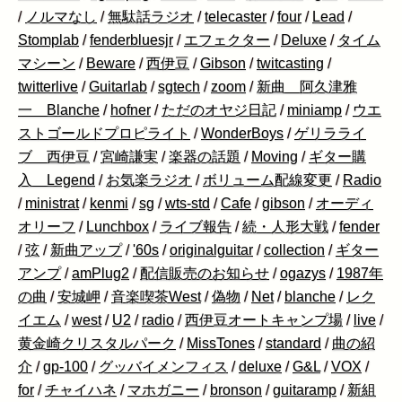
/
ノルマなし
/
無駄話ラジオ
/
telecaster
/
four
/
Lead
/
Stomplab
/
fenderbluesjr
/
エフェクター
/
Deluxe
/
タイム
マシーン
/
Beware
/
西伊豆
/
Gibson
/
twitcasting
/
twitterlive
/
Guitarlab
/
sgtech
/
zoom
/
新曲 阿久津雅
一 Blanche
/
hofner
/
ただのオヤジ日記
/
miniamp
/
ウエ
ストゴールドプロピライト
/
WonderBoys
/
ゲリラライ
ブ 西伊豆
/
宮崎謙実
/
楽器の話題
/
Moving
/
ギター購
入 Legend
/
お気楽ラジオ
/
ボリューム配線変更
/
Radio
/
ministrat
/
kenmi
/
sg
/
wts-std
/
Cafe
/
gibson
/
オーディ
オリーフ
/
Lunchbox
/
ライブ報告
/
続・人形大戦
/
fender
/
弦
/
新曲アップ
/
'60s
/
originalguitar
/
collection
/
ギター
アンプ
/
amPlug2
/
配信販売のお知らせ
/
ogazys
/
1987年
の曲
/
安城岬
/
音楽喫茶West
/
偽物
/
Net
/
blanche
/
レク
イエム
/
west
/
U2
/
radio
/
西伊豆オートキャンプ場
/
live
/
黄金崎クリスタルパーク
/
MissTones
/
standard
/
曲の紹
介
/
gp-100
/
グッバイメンフィス
/
deluxe
/
G&L
/
VOX
/
for
/
チャイハネ
/
マホガニー
/
bronson
/
guitaramp
/
新組