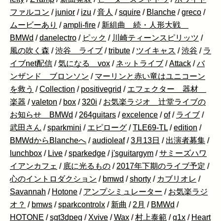
ファルコン
/
junior
/
izu
/
音人
/
squire
/
Blanche
/
greco
/
ムービーあり
/
ampli-fire
/
新組曲 続・人形大戦
BMWd
/
danelectro
/
ピック
/
川崎ティーンスピリッツ
/
風の吹く森
/
渋谷 ライブ
/
tribute
/
ツイキャス
/
渋谷
/
ラ
イブnet配信
/
気になる vox
/
ネットライブ
/
Attack
/
バ
ンザンド ブロンソン
/
マーリンと赤い竜はユニコーン
を救う
/
Collection
/
positivegrid
/
エフェクター 器材
楽器
/
valeton
/
box
/
320i
/
お気楽ラジオ 辻堂ライブの
お知らせ BMWd
/
264guitars
/
excelence
/
of
/
ライブ
/
武田さん
/
sparkmini
/
エピローグ
/
TLE69-TL
/
edition
/
BMWdからBlancheへ
/
audioleaf
/
3月13日
/
出演者募集
/
lunchbox
/
Live
/
sparkedge
/
j'sguitargym
/
サミーズハワ
イアンカフェ
/
底に光るもの
/
2017年下期のライブ予定
/
心のイントロダクション
/
bmwd
/
shorty
/
カブリオレ
/
Savannah
/
Hotone
/
アンプシミュレーター
/
お気楽ラジ
オ？
/
bmws
/
sparkcontrolx
/
新曲
/
2月
/
BMWd
/
HOTONE
/
sgt3dpeg
/
Xvive
/
Wax
/
村上泰範
/
g1x
/
Heart