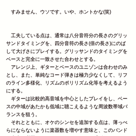
すみません、ウソです。いや、ホントかな(笑)
工夫している点は、通常は八分音符分の長さのグリッ
サンドタイミングを、四分音符の長さ(倍の長さ)にのば
して大げさにプレイする。グリッサンドのタイミングを
ベースと完全に一致させた合わせとする。
アレンジ上、ギターとベースのユニゾンは合わせのみ
とし、また、単純なコード弾きは極力少なくして、リフ
のライン多様化、リズムのポリリズム化等を考えるよう
にする。
ギターは比較的高音域を中心としたプレイをし、ベー
スの中域があたかも低域に聴こえるような周波数帯域バ
ランスを狙う。
それとともに、オケのシンセを追加する点は、薄っべ
らにならないように楽器数を増やす意味と、このバンド