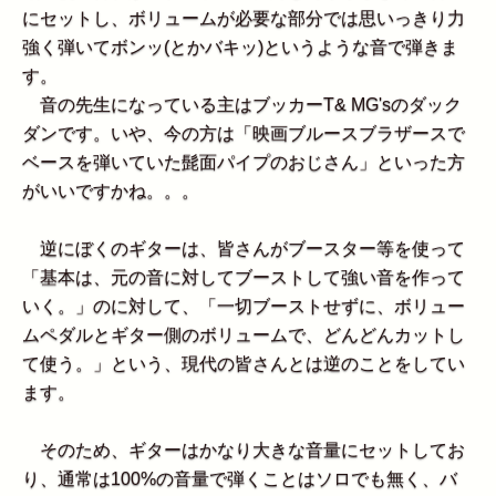
にセットし、ボリュームが必要な部分では思いっきり力
強く弾いてボンッ(とかバキッ)というような音で弾きま
す。
音の先生になっている主はブッカーT& MG'sのダック
ダンです。いや、今の方は「映画ブルースブラザースで
ベースを弾いていた髭面パイプのおじさん」といった方
がいいですかね。。。
逆にぼくのギターは、皆さんがブースター等を使って
「基本は、元の音に対してブーストして強い音を作って
いく。」のに対して、「一切ブーストせずに、ボリュー
ムペダルとギター側のボリュームで、どんどんカットし
て使う。」という、現代の皆さんとは逆のことをしてい
ます。
そのため、ギターはかなり大きな音量にセットしてお
り、通常は100%の音量で弾くことはソロでも無く、バ