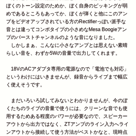
ぼくのトーン設定のためか、ぼく自身のピッキングが弱
めであるところもあってか、ぼくが弾くと他にこのアン
プをビデオアップされている方のRectifierっぽい派手な
音とは違ってコンボタイプの小さめなMesa Boogieアン
プのバーストチャンネルのような音になりました。
しかしまぁ、こんなに小さなアンプとは思えない素晴
らしい音を、わずか5Wの音量で出力してくれます。
18VのACアダプタ専用の電源なので「電池でも対応」
というわけにはいきませんが、録音からライブまで幅広
く使えそうです。
まだいろいろ試してみないとわかりませんが、今のぼ
くたちのライブの音量で使うには、クリーンな音でも使
用するためある程度のパワーが必要なので、スピーカー
アウトから出力ではなく、ZTアンプのライン入力へライ
ンアウトから接続して使う方法がベストかなと、現時点