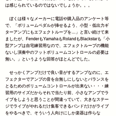
は感じられているのではないでしょうか。。。
ぼくは様々なメーカーに電話や購入品のアンケート等
で、「ボリュームペダルが挿せるよう、小型・低出力ギ
ターアンプにもエフェクトループを…」と言い続けて来
ましたが、FenderもYamahaもRolandもBlackstarも「小
型アンプは自宅練習用なので、エフェクトループの機能
ないし演奏中のフットボリュームコントロールの必要は
無い。」というような回答がほとんどでした。
せっかくアンプだけで良い音がするアンプなのに、エ
フェクターでアンプの音を台無しにしないとバランスを
とるためのボリュームコントロールが出来ない・・・練
習用のサイズだからそれで当たり前、小さなアンプでラ
イブをしようと思うことが間違っていて、大きなステー
ジでライブがやれるだけ集客できるバンドだけがライブ
をやるべきで、そういう人向けにしか楽器は作らな