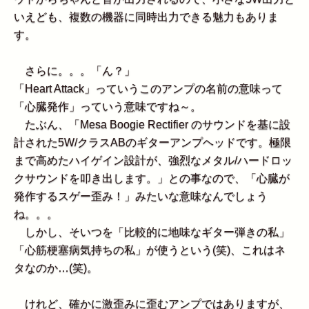
いえども、複数の機器に同時出力できる魅力もありま
す。
さらに。。。「ん？」
「Heart Attack」っていうこのアンプの名前の意味って
「心臓発作」っていう意味ですね～。
たぶん、「Mesa Boogie Rectifier のサウンドを基に設
計された5W/クラスABのギターアンプヘッドです。極限
まで高めたハイゲイン設計が、強烈なメタル/ハードロッ
クサウンドを叩き出します。」との事なので、「心臓が
発作するスゲー歪み！」みたいな意味なんでしょう
ね。。。
しかし、そいつを「比較的に地味なギター弾きの私」
「心筋梗塞病気持ちの私」が使うという(笑)、これはネ
タなのか…(笑)。
けれど、確かに激歪みに歪むアンプではありますが、