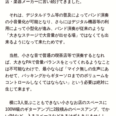
店・楽器メーカーに言い続けてきました。
それは、デジタルドラム等の普及によってバンド演奏
の小音量化が可能となり、さらにはデジタル機器等の利
用によって小型化が進み、バンド演奏が従来のような
「大きなステージで大音量が出せる場」ではなくても出
来るようになって来たためです。
当然、小さな音で普通の喫茶店等で演奏するとなれ
ば、大きなPAで音量バランスをとってくれるようなこと
は不可能なわけで、最小ならば「マイク無しの生声にあ
わせて、バッキングからギターソロまでのボリュームを
コントロールしなくてはならない」という必要は絶対に
生じて来ます。
横に3人並ぶこともできない小さなお店のスペースに
100W級のギターアンプに2段積みのベースアンプ、でか
いPAなど、入るスペースなどあるはずもありませんし、