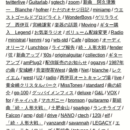
twitterlive
/
Guitarlab
/
sgtech
/
zoom
/
新曲 阿久津雅
一 Blanche
/
hofner
/
ただのオヤジ日記
/
miniamp
/
ウエ
ストゴールドプロピライト
/
WonderBoys
/
ゲリラライ
ブ 西伊豆
/
宮崎謙実
/
楽器の話題
/
Moving
/
ギター購
入 Legend
/
お気楽ラジオ
/
ボリューム配線変更
/
Radio
/
ministrat
/
kenmi
/
sg
/
wts-std
/
Cafe
/
gibson
/
オーディ
オリーフ
/
Lunchbox
/
ライブ報告
/
続・人形大戦
/
fender
/
弦
/
新曲アップ
/
'60s
/
originalguitar
/
collection
/
ギター
アンプ
/
amPlug2
/
配信販売のお知らせ
/
ogazys
/
1987年
の曲
/
安城岬
/
音楽喫茶West
/
偽物
/
Net
/
blanche
/
レク
イエム
/
west
/
U2
/
radio
/
西伊豆オートキャンプ場
/
live
/
黄金崎クリスタルパーク
/
MissTones
/
standard
/
曲の紹
介
/
gp-100
/
グッバイメンフィス
/
deluxe
/
G&L
/
VOX
/
for
/
チャイハネ
/
マホガニー
/
bronson
/
guitaramp
/
新組
曲「続・人形大戦」
/
土肥金山
/
sparkgo
/
ランチライブ
/
Falcon
/
amp
/
doll
/
drive
/
NANO
/
ctech
/
120i
/
elf
/
「続・人形大戦」
/
vanzandt
/
savannah
/
LEGACY
/
エ