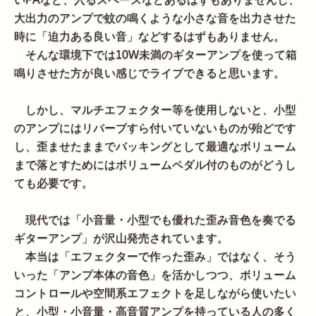
大出力のアンプで蚊の鳴くような小さな音を出力させた
時に「迫力ある良い音」などするはずもありません。
そんな環境下では10W未満のギターアンプを使って箱
鳴りさせた方が良い感じでライブできると思います。
しかし、マルチエフェクター等を使用しないと、小型
のアンプにはリバーブすら付いていないものが殆どです
し、歪ませたままでバッキングとして最適なボリューム
まで落とすためにはボリュームペダル付のものがどうし
ても必要です。
現代では「小音量・小型でも優れた歪み音色を奏でる
ギターアンプ」が沢山発売されています。
本当は「エフェクターで作った歪み」ではなく、そう
いった「アンプ本体の音色」を活かしつつ、ボリューム
コントロールや空間系エフェクトを足しながら使いたい
と、小型・小音量・高音質アンプを持っている人の多く