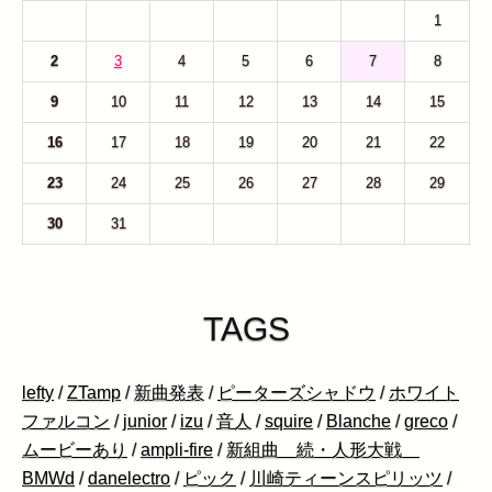
26
27
28
29
30
31
1
2
3
4
5
6
7
8
9
10
11
12
13
14
15
16
17
18
19
20
21
22
23
24
25
26
27
28
29
30
31
1
2
3
4
5
TAGS
lefty
/
ZTamp
/
新曲発表
/
ピーターズシャドウ
/
ホワイト
ファルコン
/
junior
/
izu
/
音人
/
squire
/
Blanche
/
greco
/
ムービーあり
/
ampli-fire
/
新組曲 続・人形大戦
BMWd
/
danelectro
/
ピック
/
川崎ティーンスピリッツ
/