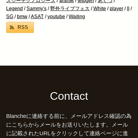
スジーテクノロジーズ
/
新組曲
/
tetugen
/
あくつ
/
Legend
/
Sammy's
/
野外ライブフェス
/
White
/
player
/
II
/
SG
/
bmw
/
ASAT
/
youtube
/
Waiting
RSS
Contact
Blancheに連絡する前に、メールアドレス確認の為
にこちらからメールをお送りいたします。メール
に記載されたURLをクリックして連絡ページに進