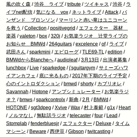
風の吹く森
/
渋谷 ライブ
/
tribute
/
ツイキャス
/
渋谷
/
ラ
イブnet配信
/
気になる vox
/
ネットライブ
/
Attack
/
バ
ンザンド ブロンソン
/
マーリンと赤い竜はユニコーン
を救う
/
Collection
/
positivegrid
/
エフェクター 器材
楽器
/
valeton
/
box
/
320i
/
お気楽ラジオ 辻堂ライブの
お知らせ BMWd
/
264guitars
/
excelence
/
of
/
ライブ
/
武田さん
/
sparkmini
/
エピローグ
/
TLE69-TL
/
edition
/
BMWdからBlancheへ
/
audioleaf
/
3月13日
/
出演者募集
/
lunchbox
/
Live
/
sparkedge
/
j'sguitargym
/
サミーズハワ
イアンカフェ
/
底に光るもの
/
2017年下期のライブ予定
/
心のイントロダクション
/
bmwd
/
shorty
/
カブリオレ
/
Savannah
/
Hotone
/
アンプシミュレーター
/
お気楽ラジ
オ？
/
bmws
/
sparkcontrolx
/
新曲
/
2月
/
BMWd
/
HOTONE
/
sgt3dpeg
/
Xvive
/
Wax
/
村上泰範
/
g1x
/
Heart
/
ノルマなし
/
無駄話ラジオ
/
telecaster
/
four
/
Lead
/
Stomplab
/
fenderbluesjr
/
エフェクター
/
Deluxe
/
タイム
マシーン
/
Beware
/
西伊豆
/
Gibson
/
twitcasting
/