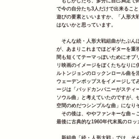
もしかしたら、多分に自己満足で終
で今の自分たち3人だけで出来るこ
遊びの要素といいますか、「人形大
はないかと思っています。
そんな続・人形大戦組曲がたぶんぼ
が、あまりこれまでほどギターを重
間も短くてテーマっぽいためにオブ
リ映画のイメージをぼくたちなりに
ルトンジョンのロックンロール曲を
ウェーデンポップスをイメージして
ージは「バッドカンパニーがスティ
ソウル曲」と考えていたのですが、
空間のめだつシンプルな曲」になり
その後は、ややファンキーな曲～こ
最後に古典的な1960年代末風のロ
新組曲「続・人形大戦」では、そん