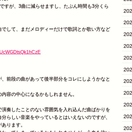
ですが、3曲に減らせますし、たぶん時間も3分くら
20
20
でして、まだメロディーだけで歌詞とか歌い方など
20
20
YYIUcWGDtsQk1hCzE
20
20
、前段の曲があって後半部分をコレにしようかなと
20
20
内容の中心になるかもしれません。
20
演奏したことのない雰囲気を入れ込んだ曲ばかりを
20
自分らしい音楽をやっているとはいえないのですが、
があります。
20