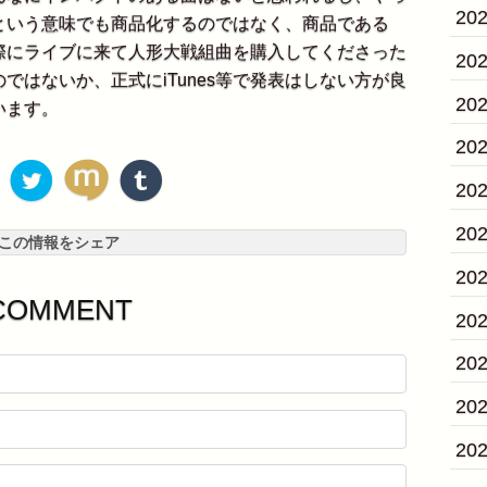
20
という意味でも商品化するのではなく、商品である
際にライブに来て人形大戦組曲を購入してくださった
20
ではないか、正式にiTunes等で発表はしない方が良
20
います。
20
20
20
この情報をシェア
20
COMMENT
20
20
20
20