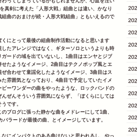
わってしまっているかもしれませんが、心血を注い
20
とを真剣に考えた「人形大戦」組曲とは違い、かなり
戦組曲のおまけが続・人形大戦組曲」ともいえるので
20
20
くにとって最後の組曲制作活動になると思います
20
視したアレンジではなく、ギターソロというよりも時
リガードの域を出ていないし、1曲目はエンヤとジブ
20
併せたようなイメージ、2曲目はテクノポップ風とエ
20
混ぜ合わせて童謡化したようなイメージ、3曲目はス
みた雰囲気となっており、4曲目で予定していたイメ
20
ービーワンダーの曲をやったような、ロックバンドの
20
ぜんぜんそういう雰囲気にならず、「ぼくらにしては
そうです。
20
のブログに張った静かな曲をメドレーにして1曲、
20
ッカバラードが最後の曲、とイメージしています。
20
なにインパクトのある曲はないと思われるし、やっ