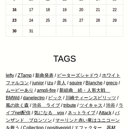
16
17
18
19
20
21
22
23
24
25
26
27
28
29
30
31
1
2
3
4
5
TAGS
lefty
/
ZTamp
/
新曲発表
/
ピーターズシャドウ
/
ホワイト
ファルコン
/
junior
/
izu
/
音人
/
squire
/
Blanche
/
greco
/
ムービーあり
/
ampli-fire
/
新組曲 続・人形大戦
BMWd
/
danelectro
/
ピック
/
川崎ティーンスピリッツ
/
風の吹く森
/
渋谷 ライブ
/
tribute
/
ツイキャス
/
渋谷
/
ラ
イブnet配信
/
気になる vox
/
ネットライブ
/
Attack
/
バ
ンザンド ブロンソン
/
マーリンと赤い竜はユニコーン
を救う
/
Collection
/
positivegrid
/
エフェクター 器材