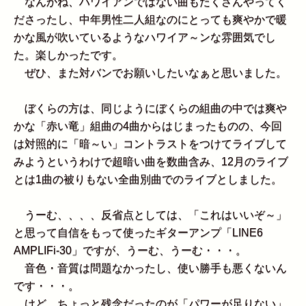
なんかね、ハワイアンではない曲もたくさんやってく
ださったし、中年男性二人組なのにとっても爽やかで暖
かな風が吹いているようなハワイア～ンな雰囲気でし
た。楽しかったです。
ぜひ、また対バンでお願いしたいなぁと思いました。
ぼくらの方は、同じようにぼくらの組曲の中では爽や
かな「赤い竜」組曲の4曲からはじまったものの、今回
は対照的に「暗～い」コントラストをつけてライブして
みようというわけで超暗い曲を数曲含み、12月のライブ
とは1曲の被りもない全曲別曲でのライブとしました。
うーむ、、、、反省点としては、「これはいいぞ～」
と思って自信をもって使ったギターアンプ「LINE6
AMPLIFi-30」ですが、うーむ、うーむ・・・。
音色・音質は問題なかったし、使い勝手も悪くないん
です・・・。
けど、ちょっと残念だったのが「パワーが足りない」