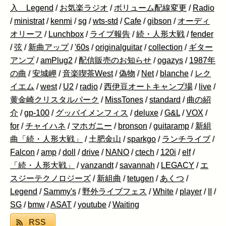
入 Legend
/
お気楽ラジオ
/
ボリューム配線変更
/
Radio
/
ministrat
/
kenmi
/
sg
/
wts-std
/
Cafe
/
gibson
/
オーディ
オリーフ
/
Lunchbox
/
ライブ報告
/
続・人形大戦
/
fender
/
弦
/
新曲アップ
/
'60s
/
originalguitar
/
collection
/
ギター
アンプ
/
amPlug2
/
配信販売のお知らせ
/
ogazys
/
1987年
の曲
/
安城岬
/
音楽喫茶West
/
偽物
/
Net
/
blanche
/
レク
イエム
/
west
/
U2
/
radio
/
西伊豆オートキャンプ場
/
live
/
黄金崎クリスタルパーク
/
MissTones
/
standard
/
曲の紹
介
/
gp-100
/
グッバイメンフィス
/
deluxe
/
G&L
/
VOX
/
for
/
チャイハネ
/
マホガニー
/
bronson
/
guitaramp
/
新組
曲「続・人形大戦」
/
土肥金山
/
sparkgo
/
ランチライブ
/
Falcon
/
amp
/
doll
/
drive
/
NANO
/
ctech
/
120i
/
elf
/
「続・人形大戦」
/
vanzandt
/
savannah
/
LEGACY
/
エ
スジーテクノロジーズ
/
新組曲
/
tetugen
/
あくつ
/
Legend
/
Sammy's
/
野外ライブフェス
/
White
/
player
/
II
/
SG
/
bmw
/
ASAT
/
youtube
/
Waiting
RSS