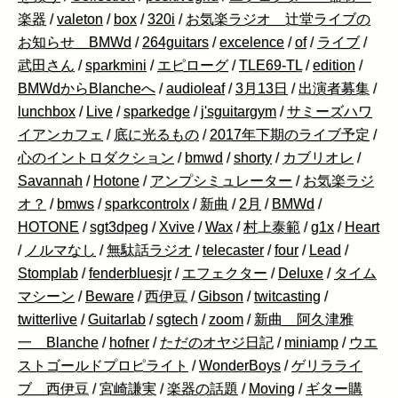
楽器
/
valeton
/
box
/
320i
/
お気楽ラジオ 辻堂ライブの
お知らせ BMWd
/
264guitars
/
excelence
/
of
/
ライブ
/
武田さん
/
sparkmini
/
エピローグ
/
TLE69-TL
/
edition
/
BMWdからBlancheへ
/
audioleaf
/
3月13日
/
出演者募集
/
lunchbox
/
Live
/
sparkedge
/
j'sguitargym
/
サミーズハワ
イアンカフェ
/
底に光るもの
/
2017年下期のライブ予定
/
心のイントロダクション
/
bmwd
/
shorty
/
カブリオレ
/
Savannah
/
Hotone
/
アンプシミュレーター
/
お気楽ラジ
オ？
/
bmws
/
sparkcontrolx
/
新曲
/
2月
/
BMWd
/
HOTONE
/
sgt3dpeg
/
Xvive
/
Wax
/
村上泰範
/
g1x
/
Heart
/
ノルマなし
/
無駄話ラジオ
/
telecaster
/
four
/
Lead
/
Stomplab
/
fenderbluesjr
/
エフェクター
/
Deluxe
/
タイム
マシーン
/
Beware
/
西伊豆
/
Gibson
/
twitcasting
/
twitterlive
/
Guitarlab
/
sgtech
/
zoom
/
新曲 阿久津雅
一 Blanche
/
hofner
/
ただのオヤジ日記
/
miniamp
/
ウエ
ストゴールドプロピライト
/
WonderBoys
/
ゲリラライ
ブ 西伊豆
/
宮崎謙実
/
楽器の話題
/
Moving
/
ギター購