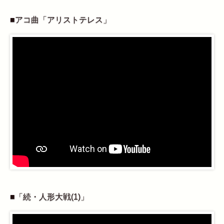
■アコ曲「アリストテレス」
■「続・人形大戦(1)」