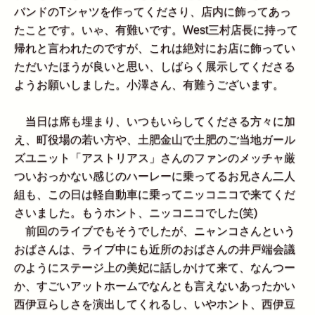
バンドのTシャツを作ってくださり、店内に飾ってあっ
たことです。いゃ、有難いです。West三村店長に持って
帰れと言われたのですが、これは絶対にお店に飾ってい
ただいたほうが良いと思い、しばらく展示してくださる
ようお願いしました。小澤さん、有難うございます。
当日は席も埋まり、いつもいらしてくださる方々に加
え、町役場の若い方や、土肥金山で土肥のご当地ガール
ズユニット「アストリアス」さんのファンのメッチャ厳
ついおっかない感じのハーレーに乗ってるお兄さん二人
組も、この日は軽自動車に乗ってニッコニコで来てくだ
さいました。もうホント、ニッコニコでした(笑)
前回のライブでもそうでしたが、ニャンコさんという
おばさんは、ライブ中にも近所のおばさんの井戸端会議
のようにステージ上の美妃に話しかけて来て、なんつー
か、すごいアットホームでなんとも言えないあったかい
西伊豆らしさを演出してくれるし、いやホント、西伊豆