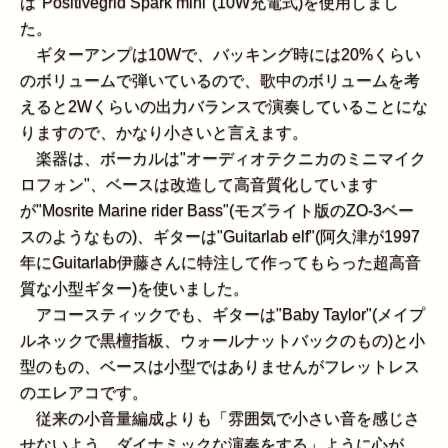
は"Positivegrid Spark mini"(10W充電式)を使用しまし
た。
ギターアンプは10Wで、バッキング時には20%くらい
のボリュームで弾いているので、歌中のボリュームを考
えると2Wくらいの出力バランスで演奏していることにな
りますので、かなり小さいと言えます。
楽器は、ボーカルは"オーディオテクニカのミニマイク
ロフォン"、ベースは改造して高音質化しています
が"Mosrite Marine rider Bass"(モズライト版のZO-3ベー
スのようなもの)、ギターは"Guitarlab elf"(阿久津が1997
年にGuitarlab伊藤さんに特注して作ってもらった超高音
質な小型ギター)を使いました。
アコースティックでも、ギターは"Baby Taylor"(メイプ
ルネックで黒檀指板、ウォールナットバックのもの)と小
型のもの、ベースは小型ではありませんがフレットレス
のエレアコです。
従来の小音量編成よりも「雰囲気で小さい音を感じさ
せないよう、ダイナミックな演奏をする」ように心が