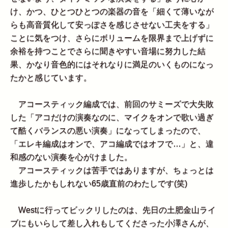
け、かつ、ひとつひとつの楽器の音を「細くて薄いなが
らも高音質化して安っぽさを感じさせない工夫をする」
ことに気をつけ、さらにボリュームを限界まで上げずに
余裕を持つことでさらに聞きやすい音場に努力した結
果、かなり音色的にはそれなりに満足のいくものになっ
たかと感じています。
アコースティック編成では、前回のサミーズで大失敗
した「アコだけの演奏なのに、マイクをオンで歌い過ぎ
て酷くバランスの悪い演奏」になってしまったので、
「エレキ編成はオンで、アコ編成ではオフで…」と、違
和感のない演奏を心がけました。
アコースティックは苦手ではありますが、ちょっとは
進歩したかもしれない65歳直前のわたしです(笑)
Westに行ってビックリしたのは、先日の土肥金山ライ
ブにもいらして差し入れもしてくださった小澤さんが、