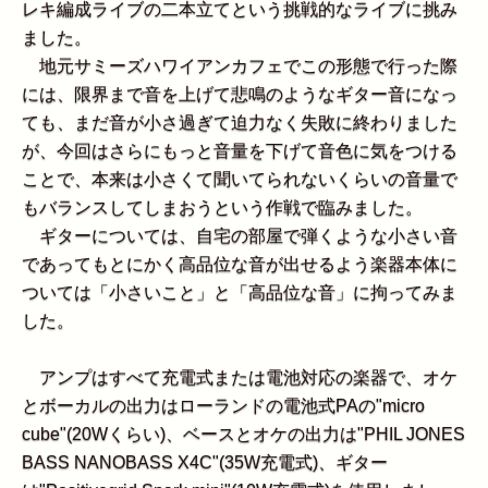
レキ編成ライブの二本立てという挑戦的なライブに挑み
ました。
地元サミーズハワイアンカフェでこの形態で行った際
には、限界まで音を上げて悲鳴のようなギター音になっ
ても、まだ音が小さ過ぎて迫力なく失敗に終わりました
が、今回はさらにもっと音量を下げて音色に気をつける
ことで、本来は小さくて聞いてられないくらいの音量で
もバランスしてしまおうという作戦で臨みました。
ギターについては、自宅の部屋で弾くような小さい音
であってもとにかく高品位な音が出せるよう楽器本体に
ついては「小さいこと」と「高品位な音」に拘ってみま
した。
アンプはすべて充電式または電池対応の楽器で、オケ
とボーカルの出力はローランドの電池式PAの"micro
cube"(20Wくらい)、ベースとオケの出力は"PHIL JONES
BASS NANOBASS X4C"(35W充電式)、ギター