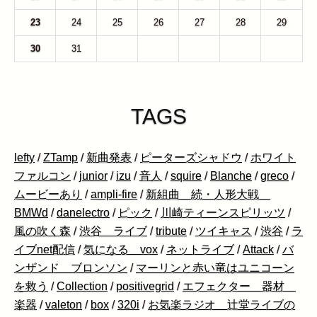
23
24
25
26
27
28
29
30
31
1
2
3
4
5
TAGS
lefty
/
ZTamp
/
新曲発表
/
ピーターズシャドウ
/
ホワイト
ファルコン
/
junior
/
izu
/
音人
/
squire
/
Blanche
/
greco
/
ムービーあり
/
ampli-fire
/
新組曲 続・人形大戦
BMWd
/
danelectro
/
ピック
/
川崎ティーンスピリッツ
/
風の吹く森
/
渋谷 ライブ
/
tribute
/
ツイキャス
/
渋谷
/
ラ
イブnet配信
/
気になる vox
/
ネットライブ
/
Attack
/
バ
ンザンド ブロンソン
/
マーリンと赤い竜はユニコーン
を救う
/
Collection
/
positivegrid
/
エフェクター 器材
楽器
/
valeton
/
box
/
320i
/
お気楽ラジオ 辻堂ライブの