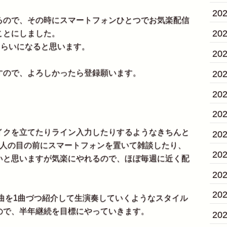
20
ので、その時にスマートフォンひとつでお気楽配信
20
ことにしました。
くらいになると思います。
20
ので、よろしかったら登録願います。
20
20
20
クを立てたりライン入力したりするようなきちんと
20
3人の目の前にスマートフォンを置いて雑談したり、
20
いと思いますが気楽にやれるので、ほぼ毎週に近く配
20
20
曲を1曲づつ紹介して生演奏していくようなスタイル
ので、半年継続を目標にやっていきます。
20