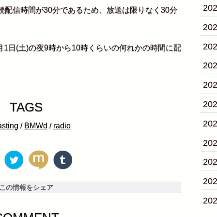
20
"の連続配信時間が30分であるため、放送は限りなく30分
20
20
1日(土)の夜9時から10時くらいの何れかの時間に配
20
20
20
TAGS
20
asting
/
BMWd
/
radio
20
20
20
この情報をシェア
20