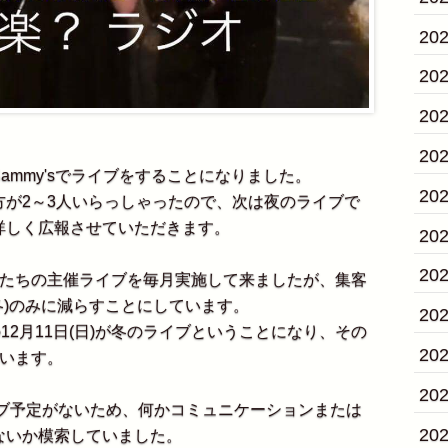
20
20
20
20
Sammy'sでライブをすることになりました。
20
が2～3人いらっしゃったので、次は夜のライブで
詳しく広報させていただきます。
20
20
たちの主催ライブを毎月実施して来ましたが、集客
冬)のみに減らすことにしています。
20
2月11日(日)が冬のライブということになり、その
20
思います。
20
イブ予定がないため、何かコミュニケーションまたは
20
ないか模索していました。