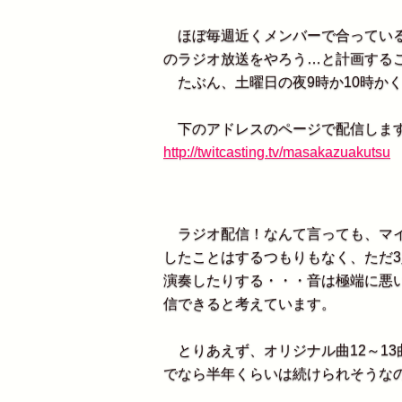
ほぼ毎週近くメンバーで合っている
のラジオ放送をやろう…と計画する
たぶん、土曜日の夜9時か10時か
下のアドレスのページで配信します
http://twitcasting.tv/masakazuakutsu
ラジオ配信！なんて言っても、マイ
したことはするつもりもなく、ただ
演奏したりする・・・音は極端に悪
信できると考えています。
とりあえず、オリジナル曲12～13
でなら半年くらいは続けられそうな