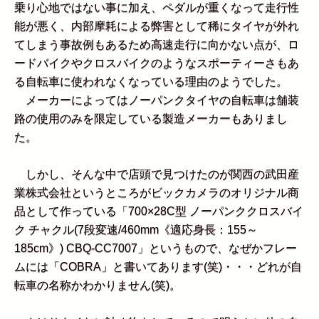
乗り心地ではない事に加え、ペダルが重くなって走行性
能が悪く、内部摩耗による弊害として稀にタイヤが外れ
てしまう事故例もあるため高速走行に向かない点が、ロ
ードバイクやクロスバイクのようなスポーティーさもあ
る自転車に使われなくなっている理由のようでした。
メーカーによってはノーパンクタイヤの自転車は舗装
路の使用のみを限定している製造メーカーもありまし
た。
しかし、そんな中で店頭で見つけたのが関西の武田産
業株式会社というところがビックカメラのオリジナル商
品として作っている「700×28C型 ノーパンククロスバイ
ク チャクル(7段変速/460mm《適応身長：155～
185cm》) CBQ-CC7007」というもので、なぜかフレー
ムには「COBRA」と書いてあります(笑)・・・どれが自
転車の名称かわかりません(笑)。