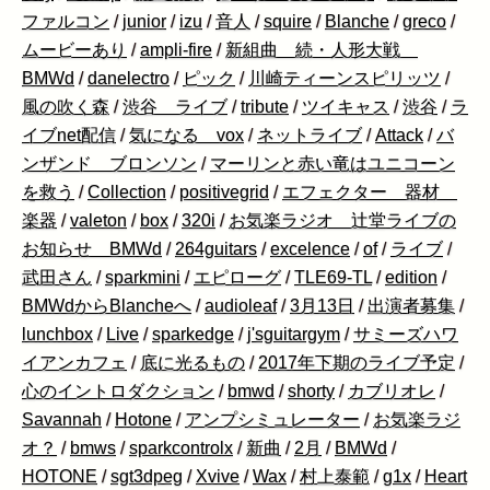
ファルコン
/
junior
/
izu
/
音人
/
squire
/
Blanche
/
greco
/
ムービーあり
/
ampli-fire
/
新組曲 続・人形大戦
BMWd
/
danelectro
/
ピック
/
川崎ティーンスピリッツ
/
風の吹く森
/
渋谷 ライブ
/
tribute
/
ツイキャス
/
渋谷
/
ラ
イブnet配信
/
気になる vox
/
ネットライブ
/
Attack
/
バ
ンザンド ブロンソン
/
マーリンと赤い竜はユニコーン
を救う
/
Collection
/
positivegrid
/
エフェクター 器材
楽器
/
valeton
/
box
/
320i
/
お気楽ラジオ 辻堂ライブの
お知らせ BMWd
/
264guitars
/
excelence
/
of
/
ライブ
/
武田さん
/
sparkmini
/
エピローグ
/
TLE69-TL
/
edition
/
BMWdからBlancheへ
/
audioleaf
/
3月13日
/
出演者募集
/
lunchbox
/
Live
/
sparkedge
/
j'sguitargym
/
サミーズハワ
イアンカフェ
/
底に光るもの
/
2017年下期のライブ予定
/
心のイントロダクション
/
bmwd
/
shorty
/
カブリオレ
/
Savannah
/
Hotone
/
アンプシミュレーター
/
お気楽ラジ
オ？
/
bmws
/
sparkcontrolx
/
新曲
/
2月
/
BMWd
/
HOTONE
/
sgt3dpeg
/
Xvive
/
Wax
/
村上泰範
/
g1x
/
Heart