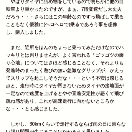
やはりタイヤに詰め物をしているので明らかに他の自
転車より重かったのですが、まぁ、7段変速だし大丈夫
だろう・・・さらにはこの年齢なのですっ飛ばして乗る
こともなく優雅に(ヘロヘロで)乗るであろう事を想像
し、購入しました。
まだ、近所をほんのちょっと乗ってみただけなのでハ
ッキリとは判りませんが、よく言われる「ゴツゴツの乗
り心地」についてはさほど感じることなく、それよりも
発進時のまったく遊びの無い急激なグリップが、かえっ
てスリップを起こしそうだな・・・という不安は感じる
点と、走行時にタイヤが凹まないためタイヤの接地面が
一定なので速度を上げるとやや直進安定性が悪くて飛び
跳ね感があり、これが高速走行に向かないところか
な・・・とも感じました。
しかし、30kmくらいで走行するならば雨の日に乗らな
い限り問題が生じることはなかろうと思いました。