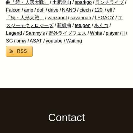
曲「続・人形大戦」
/
土肥金山
/
sparkgo
/
ランチライブ
/
Falcon
/
amp
/
doll
/
drive
/
NANO
/
ctech
/
120i
/
elf
/
「続・人形大戦」
/
vanzandt
/
savannah
/
LEGACY
/
エ
スジーテクノロジーズ
/
新組曲
/
tetugen
/
あくつ
/
Legend
/
Sammy's
/
野外ライブフェス
/
White
/
player
/
II
/
SG
/
bmw
/
ASAT
/
youtube
/
Waiting
RSS
Contact