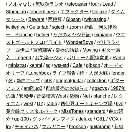
/
ノルマなし
/
無駄話ラジオ
/
telecaster
/
four
/
Lead
/
Stomplab
/
fenderbluesjr
/
エフェクター
/
Deluxe
/
タイム
マシーン
/
Beware
/
西伊豆
/
Gibson
/
twitcasting
/
twitterlive
/
Guitarlab
/
sgtech
/
zoom
/
新曲 阿久津雅
一 Blanche
/
hofner
/
ただのオヤジ日記
/
miniamp
/
ウエ
ストゴールドプロピライト
/
WonderBoys
/
ゲリラライ
ブ 西伊豆
/
宮崎謙実
/
楽器の話題
/
Moving
/
ギター購
入 Legend
/
お気楽ラジオ
/
ボリューム配線変更
/
Radio
/
ministrat
/
kenmi
/
sg
/
wts-std
/
Cafe
/
gibson
/
オーディ
オリーフ
/
Lunchbox
/
ライブ報告
/
続・人形大戦
/
fender
/
弦
/
新曲アップ
/
'60s
/
originalguitar
/
collection
/
ギター
アンプ
/
amPlug2
/
配信販売のお知らせ
/
ogazys
/
1987年
の曲
/
安城岬
/
音楽喫茶West
/
偽物
/
Net
/
blanche
/
レク
イエム
/
west
/
U2
/
radio
/
西伊豆オートキャンプ場
/
live
/
黄金崎クリスタルパーク
/
MissTones
/
standard
/
曲の紹
介
/
gp-100
/
グッバイメンフィス
/
deluxe
/
G&L
/
VOX
/
for
/
チャイハネ
/
マホガニー
/
bronson
/
guitaramp
/
新組