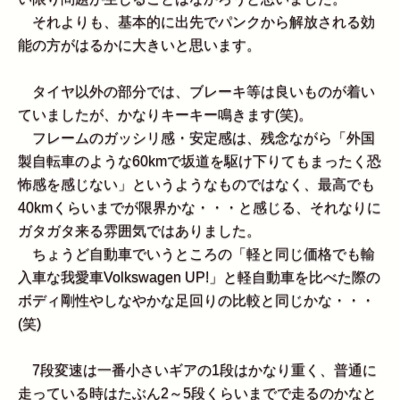
それよりも、基本的に出先でパンクから解放される効
能の方がはるかに大きいと思います。
タイヤ以外の部分では、ブレーキ等は良いものが着い
ていましたが、かなりキーキー鳴きます(笑)。
フレームのガッシリ感・安定感は、残念ながら「外国
製自転車のような60kmで坂道を駆け下りてもまったく恐
怖感を感じない」というようなものではなく、最高でも
40kmくらいまでが限界かな・・・と感じる、それなりに
ガタガタ来る雰囲気ではありました。
ちょうど自動車でいうところの「軽と同じ価格でも輸
入車な我愛車Volkswagen UP!」と軽自動車を比べた際の
ボディ剛性やしなやかな足回りの比較と同じかな・・・
(笑)
7段変速は一番小さいギアの1段はかなり重く、普通に
走っている時はたぶん2～5段くらいまでで走るのかなと