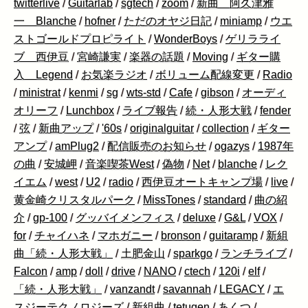
twitterlive
/
Guitarlab
/
sgtech
/
zoom
/
新曲 阿久津雅
一 Blanche
/
hofner
/
ただのオヤジ日記
/
miniamp
/
ウエ
ストゴールドプロピライト
/
WonderBoys
/
ゲリラライ
ブ 西伊豆
/
宮崎謙実
/
楽器の話題
/
Moving
/
ギター購
入 Legend
/
お気楽ラジオ
/
ボリューム配線変更
/
Radio
/
ministrat
/
kenmi
/
sg
/
wts-std
/
Cafe
/
gibson
/
オーディ
オリーフ
/
Lunchbox
/
ライブ報告
/
続・人形大戦
/
fender
/
弦
/
新曲アップ
/
'60s
/
originalguitar
/
collection
/
ギター
アンプ
/
amPlug2
/
配信販売のお知らせ
/
ogazys
/
1987年
の曲
/
安城岬
/
音楽喫茶West
/
偽物
/
Net
/
blanche
/
レク
イエム
/
west
/
U2
/
radio
/
西伊豆オートキャンプ場
/
live
/
黄金崎クリスタルパーク
/
MissTones
/
standard
/
曲の紹
介
/
gp-100
/
グッバイメンフィス
/
deluxe
/
G&L
/
VOX
/
for
/
チャイハネ
/
マホガニー
/
bronson
/
guitaramp
/
新組
曲「続・人形大戦」
/
土肥金山
/
sparkgo
/
ランチライブ
/
Falcon
/
amp
/
doll
/
drive
/
NANO
/
ctech
/
120i
/
elf
/
「続・人形大戦」
/
vanzandt
/
savannah
/
LEGACY
/
エ
スジーテクノロジーズ
/
新組曲
/
tetugen
/
あくつ
/