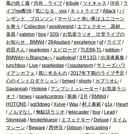
風の吹く森
/
渋谷 ライブ
/
tribute
/
ツイキャス
/
渋谷
/
ラ
イブnet配信
/
気になる vox
/
ネットライブ
/
Attack
/
バ
ンザンド ブロンソン
/
マーリンと赤い竜はユニコーン
を救う
/
Collection
/
positivegrid
/
エフェクター 器材
楽器
/
valeton
/
box
/
320i
/
お気楽ラジオ 辻堂ライブの
お知らせ BMWd
/
264guitars
/
excelence
/
of
/
ライブ
/
武田さん
/
sparkmini
/
エピローグ
/
TLE69-TL
/
edition
/
BMWdからBlancheへ
/
audioleaf
/
3月13日
/
出演者募集
/
lunchbox
/
Live
/
sparkedge
/
j'sguitargym
/
サミーズハワ
イアンカフェ
/
底に光るもの
/
2017年下期のライブ予定
/
心のイントロダクション
/
bmwd
/
shorty
/
カブリオレ
/
Savannah
/
Hotone
/
アンプシミュレーター
/
お気楽ラジ
オ？
/
bmws
/
sparkcontrolx
/
新曲
/
2月
/
BMWd
/
HOTONE
/
sgt3dpeg
/
Xvive
/
Wax
/
村上泰範
/
g1x
/
Heart
/
ノルマなし
/
無駄話ラジオ
/
telecaster
/
four
/
Lead
/
Stomplab
/
fenderbluesjr
/
エフェクター
/
Deluxe
/
タイム
マシーン
/
Beware
/
西伊豆
/
Gibson
/
twitcasting
/