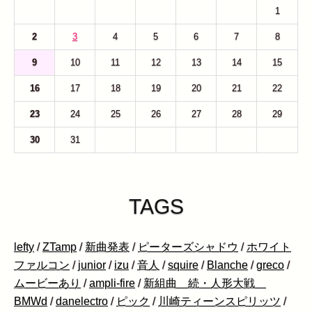
26
27
28
29
30
31
1
2
3
4
5
6
7
8
9
10
11
12
13
14
15
16
17
18
19
20
21
22
23
24
25
26
27
28
29
30
31
1
2
3
4
5
TAGS
lefty
/
ZTamp
/
新曲発表
/
ピーターズシャドウ
/
ホワイト
ファルコン
/
junior
/
izu
/
音人
/
squire
/
Blanche
/
greco
/
ムービーあり
/
ampli-fire
/
新組曲 続・人形大戦
BMWd
/
danelectro
/
ピック
/
川崎ティーンスピリッツ
/