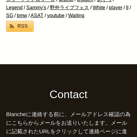
Legend
/
Sammy's
/
野外ライブフェス
/
White
/
player
/
II
/
SG
/
bmw
/
ASAT
/
youtube
/
Waiting
RSS
Contact
Blancheに連絡する前に、メールアドレス確認の為
にこちらからメールをお送りいたします。メール
に記載されたURLをクリックして連絡ページに進