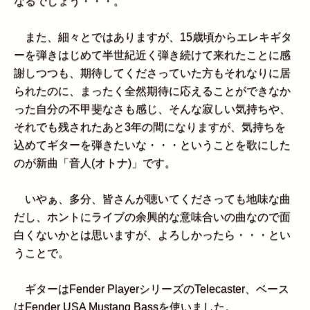
なるでしょう・・・。
また、細々とではありますが、15歳頃からエレキギタ
ーを弾きはじめて半世紀近く弾き続けて来れたことに感
謝しつつも、期待してくださっていた方もそれなりに居
られたのに、まったく全然期待に応えることができなか
った自分の不甲斐なさも感じ、そんな寂しい気持ちや、
それでも残されたあと3年の間になりますが、気持ちを
込めてギターを弾きたいな・・・ということを歌にした
のが新曲「音人(オトナ)」です。
いやぁ、多分、皆さんが聴いてくださっても地味な曲
だし、ホントにライブの余興的な意味合いの曲なので面
白くないかとは思いますが、よろしかったら・・・とい
うことで。
ギターはFender PlayerシリーズのTelecaster、ベース
はFender USA Mustang Bassを使いました。