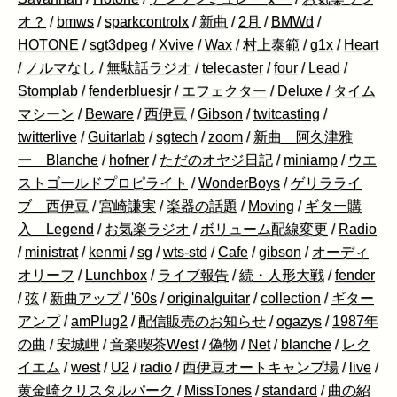
オ？
/
bmws
/
sparkcontrolx
/
新曲
/
2月
/
BMWd
/
HOTONE
/
sgt3dpeg
/
Xvive
/
Wax
/
村上泰範
/
g1x
/
Heart
/
ノルマなし
/
無駄話ラジオ
/
telecaster
/
four
/
Lead
/
Stomplab
/
fenderbluesjr
/
エフェクター
/
Deluxe
/
タイム
マシーン
/
Beware
/
西伊豆
/
Gibson
/
twitcasting
/
twitterlive
/
Guitarlab
/
sgtech
/
zoom
/
新曲 阿久津雅
一 Blanche
/
hofner
/
ただのオヤジ日記
/
miniamp
/
ウエ
ストゴールドプロピライト
/
WonderBoys
/
ゲリラライ
ブ 西伊豆
/
宮崎謙実
/
楽器の話題
/
Moving
/
ギター購
入 Legend
/
お気楽ラジオ
/
ボリューム配線変更
/
Radio
/
ministrat
/
kenmi
/
sg
/
wts-std
/
Cafe
/
gibson
/
オーディ
オリーフ
/
Lunchbox
/
ライブ報告
/
続・人形大戦
/
fender
/
弦
/
新曲アップ
/
'60s
/
originalguitar
/
collection
/
ギター
アンプ
/
amPlug2
/
配信販売のお知らせ
/
ogazys
/
1987年
の曲
/
安城岬
/
音楽喫茶West
/
偽物
/
Net
/
blanche
/
レク
イエム
/
west
/
U2
/
radio
/
西伊豆オートキャンプ場
/
live
/
黄金崎クリスタルパーク
/
MissTones
/
standard
/
曲の紹