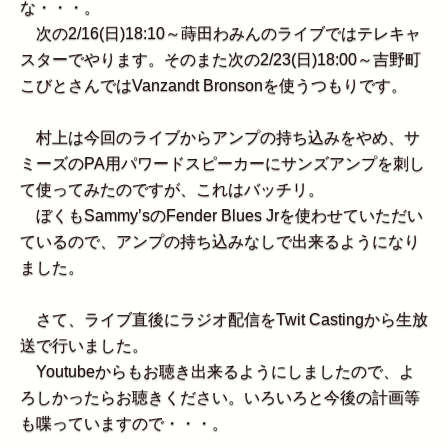
な・・・。
次の2/16(日)18:10～蒔田わみんのライブではテレキャ
スターでやります。そのまた次の2/23(日)18:00～吉野町
こびとさんではVanzandt Bronsonを使うつもりです。
村上は今回のライブからアンプの持ち込みをやめ、サ
ミーズのPA用パワードスピーカーにサンズアンプを刺し
て使ってみたのですが、これはバッチリ。
ぼくもSammy’sのFender Blues Jrを使わせていただい
ているので、アンプの持ち込みなしで出来るようになり
ました。
さて、ライブ直後にラジオ配信をTwit Castingから生放
送で行いました。
Youtubeからもお聴き出来るようにしましたので、よ
ろしかったらお聴きください。いろいろと今後の計画等
も喋っていますので・・・。