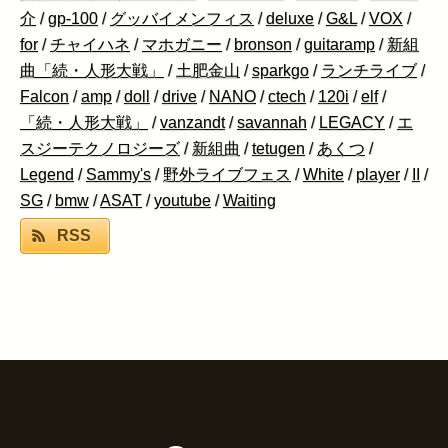
介
/
gp-100
/
グッバイメンフィス
/
deluxe
/
G&L
/
VOX
/
for
/
チャイハネ
/
マホガニー
/
bronson
/
guitaramp
/
新組
曲「続・人形大戦」
/
土肥金山
/
sparkgo
/
ランチライブ
/
Falcon
/
amp
/
doll
/
drive
/
NANO
/
ctech
/
120i
/
elf
/
「続・人形大戦」
/
vanzandt
/
savannah
/
LEGACY
/
エ
スジーテクノロジーズ
/
新組曲
/
tetugen
/
あくつ
/
Legend
/
Sammy's
/
野外ライブフェス
/
White
/
player
/
II
/
SG
/
bmw
/
ASAT
/
youtube
/
Waiting
RSS