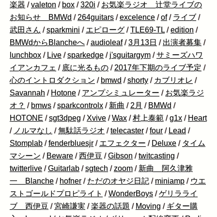
楽器
/
valeton
/
box
/
320i
/
お気楽ラジオ 辻堂ライブの
お知らせ BMWd
/
264guitars
/
excelence
/
of
/
ライブ
/
武田さん
/
sparkmini
/
エピローグ
/
TLE69-TL
/
edition
/
BMWdからBlancheへ
/
audioleaf
/
3月13日
/
出演者募集
/
lunchbox
/
Live
/
sparkedge
/
j'sguitargym
/
サミーズハワ
イアンカフェ
/
底に光るもの
/
2017年下期のライブ予定
/
心のイントロダクション
/
bmwd
/
shorty
/
カブリオレ
/
Savannah
/
Hotone
/
アンプシミュレーター
/
お気楽ラジ
オ？
/
bmws
/
sparkcontrolx
/
新曲
/
2月
/
BMWd
/
HOTONE
/
sgt3dpeg
/
Xvive
/
Wax
/
村上泰範
/
g1x
/
Heart
/
ノルマなし
/
無駄話ラジオ
/
telecaster
/
four
/
Lead
/
Stomplab
/
fenderbluesjr
/
エフェクター
/
Deluxe
/
タイム
マシーン
/
Beware
/
西伊豆
/
Gibson
/
twitcasting
/
twitterlive
/
Guitarlab
/
sgtech
/
zoom
/
新曲 阿久津雅
一 Blanche
/
hofner
/
ただのオヤジ日記
/
miniamp
/
ウエ
ストゴールドプロピライト
/
WonderBoys
/
ゲリラライ
ブ 西伊豆
/
宮崎謙実
/
楽器の話題
/
Moving
/
ギター購