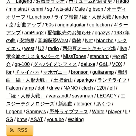
入 Legend
/
お気楽ラジオ
/
ボリューム配線変更
/
Radio
/
ministrat
/
kenmi
/
sg
/
wts-std
/
Cafe
/
gibson
/
オーディ
オリーフ
/
Lunchbox
/
ライブ報告
/
続・人形大戦
/
fender
/
弦
/
新曲アップ
/
'60s
/
originalguitar
/
collection
/
ギター
アンプ
/
amPlug2
/
配信販売のお知らせ
/
ogazys
/
1987年
の曲
/
安城岬
/
音楽喫茶West
/
偽物
/
Net
/
blanche
/
レク
イエム
/
west
/
U2
/
radio
/
西伊豆オートキャンプ場
/
live
/
黄金崎クリスタルパーク
/
MissTones
/
standard
/
曲の紹
介
/
gp-100
/
グッバイメンフィス
/
deluxe
/
G&L
/
VOX
/
for
/
チャイハネ
/
マホガニー
/
bronson
/
guitaramp
/
新組
曲「続・人形大戦」
/
土肥金山
/
sparkgo
/
ランチライブ
/
Falcon
/
amp
/
doll
/
drive
/
NANO
/
ctech
/
120i
/
elf
/
「続・人形大戦」
/
vanzandt
/
savannah
/
LEGACY
/
エ
スジーテクノロジーズ
/
新組曲
/
tetugen
/
あくつ
/
Legend
/
Sammy's
/
野外ライブフェス
/
White
/
player
/
II
/
SG
/
bmw
/
ASAT
/
youtube
/
Waiting
RSS