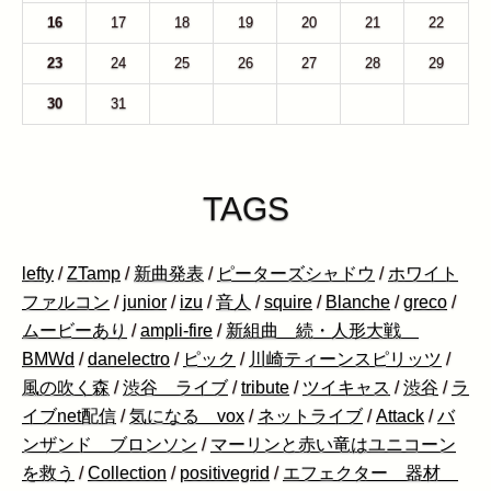
16
17
18
19
20
21
22
23
24
25
26
27
28
29
30
31
1
2
3
4
5
TAGS
lefty
/
ZTamp
/
新曲発表
/
ピーターズシャドウ
/
ホワイト
ファルコン
/
junior
/
izu
/
音人
/
squire
/
Blanche
/
greco
/
ムービーあり
/
ampli-fire
/
新組曲 続・人形大戦
BMWd
/
danelectro
/
ピック
/
川崎ティーンスピリッツ
/
風の吹く森
/
渋谷 ライブ
/
tribute
/
ツイキャス
/
渋谷
/
ラ
イブnet配信
/
気になる vox
/
ネットライブ
/
Attack
/
バ
ンザンド ブロンソン
/
マーリンと赤い竜はユニコーン
を救う
/
Collection
/
positivegrid
/
エフェクター 器材