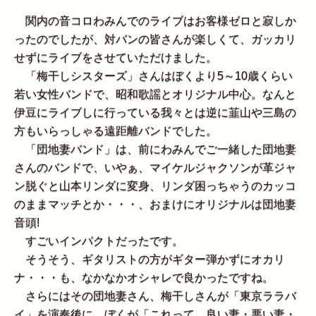
関内の音コロわみんでのライブはお客様ゼロと寂しか
ったのでしたが、対バンの皆さんが楽しくて、ガッカリ
せずにライブをさせていただけました。
「梅干しシスターズ」さんはぼくより5～10歳くらい
若い女性バンドで、昭和歌謡とオリジナル中心。なんと
伊豆にライブしに行っている我々とは逆に韮山や三島の
方もいらっしゃる遠距離バンドでした。
「団地妻バンド」は、前にわみんでご一緒した団地妻
さんのバンドで、いやぁ、マイケルジャクソンが革ジャ
ン脱ぐと山本リンダに変身、リンダ困っちゃうのカッコ
のままマッチとか・・・、おまけにオリジナルは団地妻
音頭!
すごいインパクトだったです。
そうそう、ギタリストの方がギター弾かずにオカリ
ナ・・・も、なかなかオシャレで良かったですね。
さらにはその団地妻さん、梅干しさんが「東京ララバ
イ」を演奏後に、ぼくが「これって、良い妻・悪い妻・