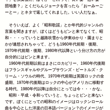
団地妻？」とくだらんジョークを言ったら「おーみーご
ーとー」とネタで返してくれました。いい人だなぁ。
そういえば、よく「昭和歌謡」とか年代的ジャンルの
言葉を聞きますが、ぼくはどうもピンと来てなくて、昭
和・・・っていうと越路吹雪から伊東ゆかり・園まりと
かが連想されちゃって、どうも1960年代前期・後期、
1970年代前期・後期、1980年代以降という分け方の方が
自分的にはピンと来ます。
1960年代前期以前はまさにロカビリー、1960年代後期
はフランスギャルやグループサウンズ・ビートルズ・ク
リーム・ソウルの時代、1970年代前期は英国ロックの全
盛期、1970年代後期はロックの中心がアメリカに移動す
る時代、1980年代以降は自分にとっては今・・・かな。
昭和・平成・令和っていうと、ちょっとピンと来ない
です。ぼくにとっての昭和のイメージはロックンロール
曲を中心とした洋楽の日本語バージョン？のイメージが