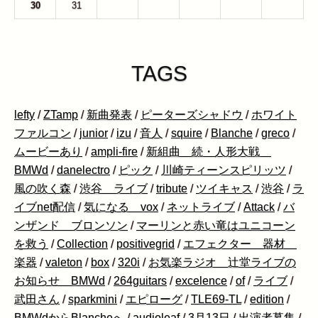
30
31
1
2
3
4
5
TAGS
lefty
/
ZTamp
/
新曲発表
/
ピーターズシャドウ
/
ホワイト
ファルコン
/
junior
/
izu
/
音人
/
squire
/
Blanche
/
greco
/
ムービーあり
/
ampli-fire
/
新組曲 続・人形大戦
BMWd
/
danelectro
/
ピック
/
川崎ティーンスピリッツ
/
風の吹く森
/
渋谷 ライブ
/
tribute
/
ツイキャス
/
渋谷
/
ラ
イブnet配信
/
気になる vox
/
ネットライブ
/
Attack
/
バ
ンザンド ブロンソン
/
マーリンと赤い竜はユニコーン
を救う
/
Collection
/
positivegrid
/
エフェクター 器材
楽器
/
valeton
/
box
/
320i
/
お気楽ラジオ 辻堂ライブの
お知らせ BMWd
/
264guitars
/
excelence
/
of
/
ライブ
/
武田さん
/
sparkmini
/
エピローグ
/
TLE69-TL
/
edition
/
BMWdからBlancheへ
/
audioleaf
/
3月13日
/
出演者募集
/