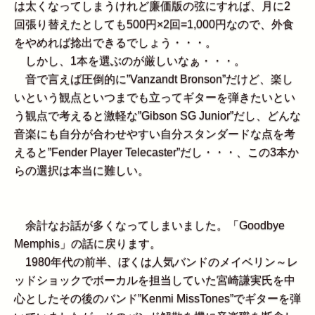
は太くなってしまうけれど廉価版の弦にすれば、月に2
回張り替えたとしても500円×2回=1,000円なので、外食
をやめれば捻出できるでしょう・・・。
しかし、1本を選ぶのが厳しいなぁ・・・。
音で言えば圧倒的に”Vanzandt Bronson”だけど、楽し
いという観点といつまでも立ってギターを弾きたいとい
う観点で考えると激軽な”Gibson SG Junior”だし、どんな
音楽にも自分が合わせやすい自分スタンダードな点を考
えると”Fender Player Telecaster”だし・・・、この3本か
らの選択は本当に難しい。
余計なお話が多くなってしまいました。「Goodbye
Memphis」の話に戻ります。
1980年代の前半、ぼくは人気バンドのメイベリン～レ
ッドショックでボーカルを担当していた宮崎謙実氏を中
心としたその後のバンド”Kenmi MissTones”でギターを弾