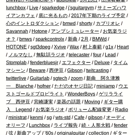
lunchbox
/
Live
/
sparkedge
/
j'sguitargym
/
サミーズハワ
イアンカフェ
/
底に光るもの
/
2017年下期のライブ予定
/
心のイントロダクション
/
bmwd
/
shorty
/
カブリオレ
/
Savannah
/
Hotone
/
アンプシミュレーター
/
お気楽ラジ
オ？
/
bmws
/
sparkcontrolx
/
新曲
/
2月
/
BMWd
/
HOTONE
/
sgt3dpeg
/
Xvive
/
Wax
/
村上泰範
/
g1x
/
Heart
/
ノルマなし
/
無駄話ラジオ
/
telecaster
/
four
/
Lead
/
Stomplab
/
fenderbluesjr
/
エフェクター
/
Deluxe
/
タイム
マシーン
/
Beware
/
西伊豆
/
Gibson
/
twitcasting
/
twitterlive
/
Guitarlab
/
sgtech
/
zoom
/
新曲 阿久津雅
一 Blanche
/
hofner
/
ただのオヤジ日記
/
miniamp
/
ウエ
ストゴールドプロピライト
/
WonderBoys
/
ゲリラライ
ブ 西伊豆
/
宮崎謙実
/
楽器の話題
/
Moving
/
ギター購
入 Legend
/
お気楽ラジオ
/
ボリューム配線変更
/
Radio
/
ministrat
/
kenmi
/
sg
/
wts-std
/
Cafe
/
gibson
/
オーディ
オリーフ
/
Lunchbox
/
ライブ報告
/
続・人形大戦
/
fender
/
弦
/
新曲アップ
/
'60s
/
originalguitar
/
collection
/
ギター