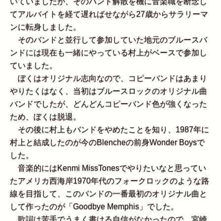
いていましたが、そのバンド解散を機に音楽職を断念し
てアルバイトを経て遅ればせながら27歳からサラリーマ
ンに転身しました。
そのバンドと並行して参加していた地元のブルースバ
ンドには現在も一緒にやっている村上がベースで参加し
ていました。
ぼくはオリジナル志向なので、コピーバンドはあまり
やりたくはなく、当初はブルースロックのオリジナル曲
バンドでしたが、どんどんコピーバンド色が強くなった
ため、ぼくは脱退。
その後に村上もバンドをやめたことを知り、1987年に
村上と結成したのが今のBlencheの前身Wonder Boysで
した。
音楽的にはKenmi MissTonesでやりたいなと思ってい
たアメリカ西海岸1970年代のフォークロックのような路
線を目指して、このバンドの一番最初のオリジナル曲と
して作ったのが「Goodbye Memphis」でした。
歌詞は苦手でうまく書ける自信がなかったので、宮崎