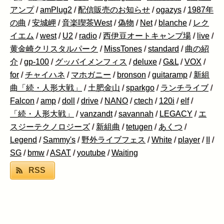
アンプ
/
amPlug2
/
配信販売のお知らせ
/
ogazys
/
1987年
の曲
/
安城岬
/
音楽喫茶West
/
偽物
/
Net
/
blanche
/
レク
イエム
/
west
/
U2
/
radio
/
西伊豆オートキャンプ場
/
live
/
黄金崎クリスタルパーク
/
MissTones
/
standard
/
曲の紹
介
/
gp-100
/
グッバイメンフィス
/
deluxe
/
G&L
/
VOX
/
for
/
チャイハネ
/
マホガニー
/
bronson
/
guitaramp
/
新組
曲「続・人形大戦」
/
土肥金山
/
sparkgo
/
ランチライブ
/
Falcon
/
amp
/
doll
/
drive
/
NANO
/
ctech
/
120i
/
elf
/
「続・人形大戦」
/
vanzandt
/
savannah
/
LEGACY
/
エ
スジーテクノロジーズ
/
新組曲
/
tetugen
/
あくつ
/
Legend
/
Sammy's
/
野外ライブフェス
/
White
/
player
/
II
/
SG
/
bmw
/
ASAT
/
youtube
/
Waiting
RSS