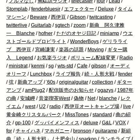
/
ノルマなし
/
無駄話ラジオ
/
telecaster
/
four
/
Lead
/
Stomplab
/
fenderbluesjr
/
エフェクター
/
Deluxe
/
タイム
マシーン
/
Beware
/
西伊豆
/
Gibson
/
twitcasting
/
twitterlive
/
Guitarlab
/
sgtech
/
zoom
/
新曲 阿久津雅
一 Blanche
/
hofner
/
ただのオヤジ日記
/
miniamp
/
ウエ
ストゴールドプロピライト
/
WonderBoys
/
ゲリラライ
ブ 西伊豆
/
宮崎謙実
/
楽器の話題
/
Moving
/
ギター購
入 Legend
/
お気楽ラジオ
/
ボリューム配線変更
/
Radio
/
ministrat
/
kenmi
/
sg
/
wts-std
/
Cafe
/
gibson
/
オーディ
オリーフ
/
Lunchbox
/
ライブ報告
/
続・人形大戦
/
fender
/
弦
/
新曲アップ
/
'60s
/
originalguitar
/
collection
/
ギター
アンプ
/
amPlug2
/
配信販売のお知らせ
/
ogazys
/
1987年
の曲
/
安城岬
/
音楽喫茶West
/
偽物
/
Net
/
blanche
/
レク
イエム
/
west
/
U2
/
radio
/
西伊豆オートキャンプ場
/
live
/
黄金崎クリスタルパーク
/
MissTones
/
standard
/
曲の紹
介
/
gp-100
/
グッバイメンフィス
/
deluxe
/
G&L
/
VOX
/
for
/
チャイハネ
/
マホガニー
/
bronson
/
guitaramp
/
新組
曲「続・人形大戦」
/
土肥金山
/
sparkgo
/
ランチライブ
/