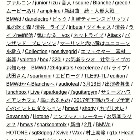
ファルコン
/
junior
/
izu
/
音人
/
squire
/
Blanche
/
greco
/
ムービーあり
/
ampli-fire
/
新組曲 続・人形大戦
BMWd
/
danelectro
/
ピック
/
川崎ティーンスピリッツ
/
風の吹く森
/
渋谷 ライブ
/
tribute
/
ツイキャス
/
渋谷
/
ラ
イブnet配信
/
気になる vox
/
ネットライブ
/
Attack
/
バ
ンザンド ブロンソン
/
マーリンと赤い竜はユニコーン
を救う
/
Collection
/
positivegrid
/
エフェクター 器材
楽器
/
valeton
/
box
/
320i
/
お気楽ラジオ 辻堂ライブの
お知らせ BMWd
/
264guitars
/
excelence
/
of
/
ライブ
/
武田さん
/
sparkmini
/
エピローグ
/
TLE69-TL
/
edition
/
BMWdからBlancheへ
/
audioleaf
/
3月13日
/
出演者募集
/
lunchbox
/
Live
/
sparkedge
/
j'sguitargym
/
サミーズハワ
イアンカフェ
/
底に光るもの
/
2017年下期のライブ予定
/
心のイントロダクション
/
bmwd
/
shorty
/
カブリオレ
/
Savannah
/
Hotone
/
アンプシミュレーター
/
お気楽ラジ
オ？
/
bmws
/
sparkcontrolx
/
新曲
/
2月
/
BMWd
/
HOTONE
/
sgt3dpeg
/
Xvive
/
Wax
/
村上泰範
/
g1x
/
Heart