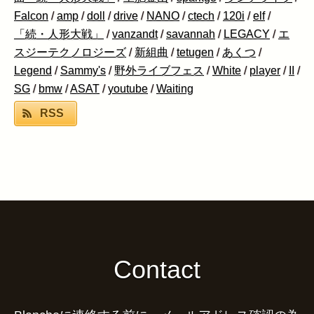
Falcon
/
amp
/
doll
/
drive
/
NANO
/
ctech
/
120i
/
elf
/
「続・人形大戦」
/
vanzandt
/
savannah
/
LEGACY
/
エ
スジーテクノロジーズ
/
新組曲
/
tetugen
/
あくつ
/
Legend
/
Sammy's
/
野外ライブフェス
/
White
/
player
/
II
/
SG
/
bmw
/
ASAT
/
youtube
/
Waiting
RSS
Contact