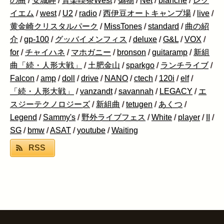
の曲
/
安城岬
/
音楽喫茶West
/
偽物
/
Net
/
blanche
/
レク
イエム
/
west
/
U2
/
radio
/
西伊豆オートキャンプ場
/
live
/
黄金崎クリスタルパーク
/
MissTones
/
standard
/
曲の紹
介
/
gp-100
/
グッバイメンフィス
/
deluxe
/
G&L
/
VOX
/
for
/
チャイハネ
/
マホガニー
/
bronson
/
guitaramp
/
新組
曲「続・人形大戦」
/
土肥金山
/
sparkgo
/
ランチライブ
/
Falcon
/
amp
/
doll
/
drive
/
NANO
/
ctech
/
120i
/
elf
/
「続・人形大戦」
/
vanzandt
/
savannah
/
LEGACY
/
エ
スジーテクノロジーズ
/
新組曲
/
tetugen
/
あくつ
/
Legend
/
Sammy's
/
野外ライブフェス
/
White
/
player
/
II
/
SG
/
bmw
/
ASAT
/
youtube
/
Waiting
RSS