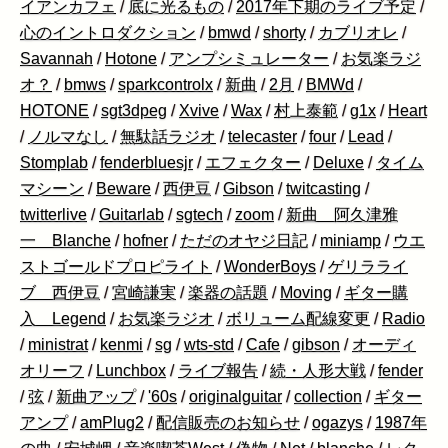
イアンカフェ
/
底に光るもの
/
2017年下期のライブ予定
/
心のイントロダクション
/
bmwd
/
shorty
/
カブリオレ
/
Savannah
/
Hotone
/
アンプシミュレーター
/
お気楽ラジ
オ？
/
bmws
/
sparkcontrolx
/
新曲
/
2月
/
BMWd
/
HOTONE
/
sgt3dpeg
/
Xvive
/
Wax
/
村上泰範
/
g1x
/
Heart
/
ノルマなし
/
無駄話ラジオ
/
telecaster
/
four
/
Lead
/
Stomplab
/
fenderbluesjr
/
エフェクター
/
Deluxe
/
タイム
マシーン
/
Beware
/
西伊豆
/
Gibson
/
twitcasting
/
twitterlive
/
Guitarlab
/
sgtech
/
zoom
/
新曲 阿久津雅
一 Blanche
/
hofner
/
ただのオヤジ日記
/
miniamp
/
ウエ
ストゴールドプロピライト
/
WonderBoys
/
ゲリラライ
ブ 西伊豆
/
宮崎謙実
/
楽器の話題
/
Moving
/
ギター購
入 Legend
/
お気楽ラジオ
/
ボリューム配線変更
/
Radio
/
ministrat
/
kenmi
/
sg
/
wts-std
/
Cafe
/
gibson
/
オーディ
オリーフ
/
Lunchbox
/
ライブ報告
/
続・人形大戦
/
fender
/
弦
/
新曲アップ
/
'60s
/
originalguitar
/
collection
/
ギター
アンプ
/
amPlug2
/
配信販売のお知らせ
/
ogazys
/
1987年