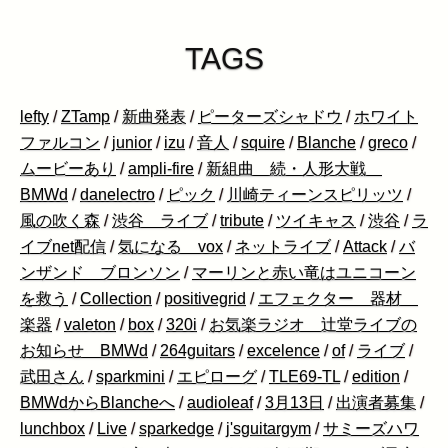
TAGS
lefty
/
ZTamp
/
新曲発表
/
ピーターズシャドウ
/
ホワイト
ファルコン
/
junior
/
izu
/
音人
/
squire
/
Blanche
/
greco
/
ムービーあり
/
ampli-fire
/
新組曲 続・人形大戦
BMWd
/
danelectro
/
ピック
/
川崎ティーンスピリッツ
/
風の吹く森
/
渋谷 ライブ
/
tribute
/
ツイキャス
/
渋谷
/
ラ
イブnet配信
/
気になる vox
/
ネットライブ
/
Attack
/
バ
ンザンド ブロンソン
/
マーリンと赤い竜はユニコーン
を救う
/
Collection
/
positivegrid
/
エフェクター 器材
楽器
/
valeton
/
box
/
320i
/
お気楽ラジオ 辻堂ライブの
お知らせ BMWd
/
264guitars
/
excelence
/
of
/
ライブ
/
武田さん
/
sparkmini
/
エピローグ
/
TLE69-TL
/
edition
/
BMWdからBlancheへ
/
audioleaf
/
3月13日
/
出演者募集
/
lunchbox
/
Live
/
sparkedge
/
j'sguitargym
/
サミーズハワ