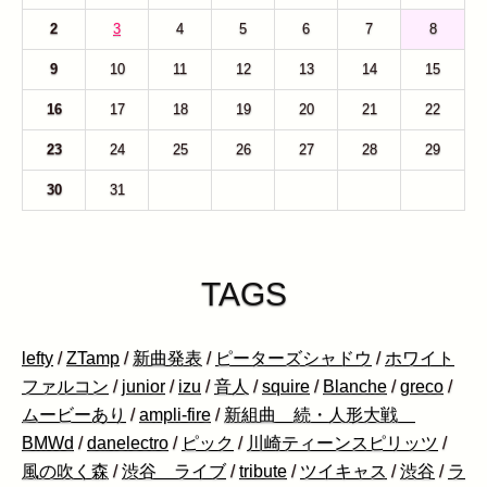
2
3
4
5
6
7
8
9
10
11
12
13
14
15
16
17
18
19
20
21
22
23
24
25
26
27
28
29
30
31
1
2
3
4
5
TAGS
lefty
/
ZTamp
/
新曲発表
/
ピーターズシャドウ
/
ホワイト
ファルコン
/
junior
/
izu
/
音人
/
squire
/
Blanche
/
greco
/
ムービーあり
/
ampli-fire
/
新組曲 続・人形大戦
BMWd
/
danelectro
/
ピック
/
川崎ティーンスピリッツ
/
風の吹く森
/
渋谷 ライブ
/
tribute
/
ツイキャス
/
渋谷
/
ラ