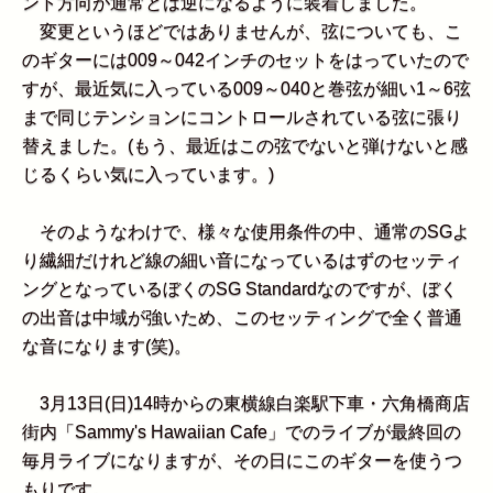
ント方向が通常とは逆になるように装着しました。
変更というほどではありませんが、弦についても、こ
のギターには009～042インチのセットをはっていたので
すが、最近気に入っている009～040と巻弦が細い1～6弦
まで同じテンションにコントロールされている弦に張り
替えました。(もう、最近はこの弦でないと弾けないと感
じるくらい気に入っています。)
そのようなわけで、様々な使用条件の中、通常のSGよ
り繊細だけれど線の細い音になっているはずのセッティ
ングとなっているぼくのSG Standardなのですが、ぼく
の出音は中域が強いため、このセッティングで全く普通
な音になります(笑)。
3月13日(日)14時からの東横線白楽駅下車・六角橋商店
街内「Sammy's Hawaiian Cafe」でのライブが最終回の
毎月ライブになりますが、その日にこのギターを使うつ
もりです。