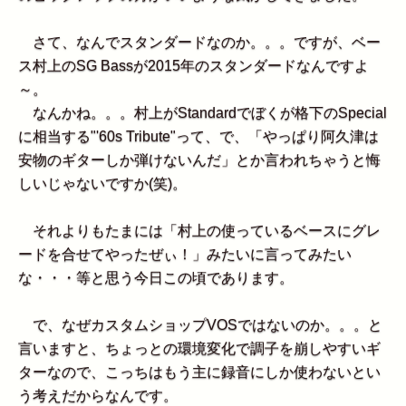
さて、なんでスタンダードなのか。。。ですが、ベー
ス村上のSG Bassが2015年のスタンダードなんですよ
～。
なんかね。。。村上がStandardでぼくが格下のSpecial
に相当する"'60s Tribute"って、で、「やっぱり阿久津は
安物のギターしか弾けないんだ」とか言われちゃうと悔
しいじゃないですか(笑)。
それよりもたまには「村上の使っているベースにグレ
ードを合せてやったぜぃ！」みたいに言ってみたい
な・・・等と思う今日この頃であります。
で、なぜカスタムショップVOSではないのか。。。と
言いますと、ちょっとの環境変化で調子を崩しやすいギ
ターなので、こっちはもう主に録音にしか使わないとい
う考えだからなんです。