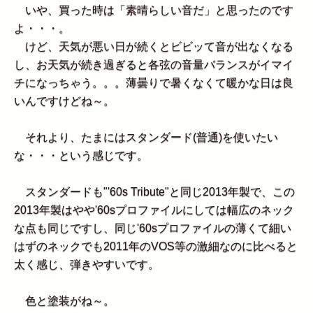
いや、買った時は「素晴らしい音だ」と思ったのです
よ・・・。
けど、天気が悪い日が続くとビビッて音が出なくなる
し、お天気が続き過ぎると各弦の音量バランスがイマイ
チになっちゃう。。。薄曇りで暑くなくて暖かな日は良
いんですけどね～。
それより、たまにはスタンダード(普通)を使いたい
な・・・という感じです。
スタンダードも"'60s Tribute"と同じ2013年製で、この
2013年製はやや'60sプロファイルにしては幅広のネック
な点も同じですし、同じ'60sプロファイルの薄くて細い
はずのネックでも2011年のVOS等の激細なのに比べると
太く感じ、弾きやすいです。
色と塗装がね～。