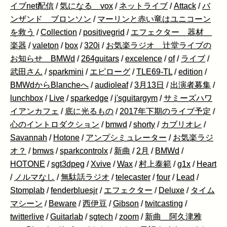
イブnet配信
/
気になる vox
/
ネットライブ
/
Attack
/
バ
ンザンド ブロンソン
/
マーリンと赤い竜はユニコーン
を救う
/
Collection
/
positivegrid
/
エフェクター 器材
楽器
/
valeton
/
box
/
320i
/
お気楽ラジオ 辻堂ライブの
お知らせ BMWd
/
264guitars
/
excelence
/
of
/
ライブ
/
武田さん
/
sparkmini
/
エピローグ
/
TLE69-TL
/
edition
/
BMWdからBlancheへ
/
audioleaf
/
3月13日
/
出演者募集
/
lunchbox
/
Live
/
sparkedge
/
j'sguitargym
/
サミーズハワ
イアンカフェ
/
底に光るもの
/
2017年下期のライブ予定
/
心のイントロダクション
/
bmwd
/
shorty
/
カブリオレ
/
Savannah
/
Hotone
/
アンプシミュレーター
/
お気楽ラジ
オ？
/
bmws
/
sparkcontrolx
/
新曲
/
2月
/
BMWd
/
HOTONE
/
sgt3dpeg
/
Xvive
/
Wax
/
村上泰範
/
g1x
/
Heart
/
ノルマなし
/
無駄話ラジオ
/
telecaster
/
four
/
Lead
/
Stomplab
/
fenderbluesjr
/
エフェクター
/
Deluxe
/
タイム
マシーン
/
Beware
/
西伊豆
/
Gibson
/
twitcasting
/
twitterlive
/
Guitarlab
/
sgtech
/
zoom
/
新曲 阿久津雅