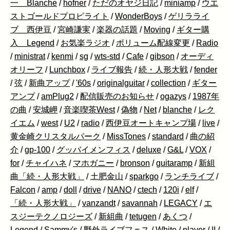
一 Blanche
/
hofner
/
ただのオヤジ日記
/
miniamp
/
ウエ
ストゴールドプロピライト
/
WonderBoys
/
ゲリラライ
ブ 西伊豆
/
宮崎謙実
/
楽器の話題
/
Moving
/
ギター購
入 Legend
/
お気楽ラジオ
/
ボリューム配線変更
/
Radio
/
ministrat
/
kenmi
/
sg
/
wts-std
/
Cafe
/
gibson
/
オーディ
オリーフ
/
Lunchbox
/
ライブ報告
/
続・人形大戦
/
fender
/
弦
/
新曲アップ
/
'60s
/
originalguitar
/
collection
/
ギター
アンプ
/
amPlug2
/
配信販売のお知らせ
/
ogazys
/
1987年
の曲
/
安城岬
/
音楽喫茶West
/
偽物
/
Net
/
blanche
/
レク
イエム
/
west
/
U2
/
radio
/
西伊豆オートキャンプ場
/
live
/
黄金崎クリスタルパーク
/
MissTones
/
standard
/
曲の紹
介
/
gp-100
/
グッバイメンフィス
/
deluxe
/
G&L
/
VOX
/
for
/
チャイハネ
/
マホガニー
/
bronson
/
guitaramp
/
新組
曲「続・人形大戦」
/
土肥金山
/
sparkgo
/
ランチライブ
/
Falcon
/
amp
/
doll
/
drive
/
NANO
/
ctech
/
120i
/
elf
/
「続・人形大戦」
/
vanzandt
/
savannah
/
LEGACY
/
エ
スジーテクノロジーズ
/
新組曲
/
tetugen
/
あくつ
/
Legend
/
Sammy's
/
野外ライブフェス
/
White
/
player
/
II
/