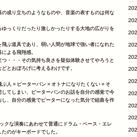
20
の成り立ちのようなものや、音楽の表すものは何な
20
ゆっくりだったり激しかったりする大地の広がりを
20
20
飛ぶ道具であり、弱い人間が地球で強い者になれた
器による飛翔感。
20
つ・・・その気持ち良さを疑似体験させてやろうと
などとおぼろげに考えるわけです。
20
20
 = ピーターパン = オトナになりたくない = そ
想してしまい、ピーターパンのお話を自分の感覚で今
20
おし、自分の感覚でピーターになった気分で組曲を作
20
20
ックな演奏にあわせて普通にドラム・ベース・エレ
20
したのがキーボードでした。