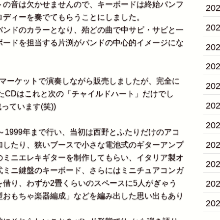
の音は欠かせませんので、キーボードは終始パンフ
20
ロディーを奏でてもらうことにしました。
20
ンドのカラーとなり、殆どの曲で中サビ・サビと一
ボードを担当する片渕がバンドの中心的イメージにな
20
20
マーケットで演奏しながら販売しましたが、完全に
20
したCDはこれと次の「チャイルドハート」だけでし
20
っています(笑))
20
～1999年まで行い、当初は西野とふたりだけのアコ
20
加したり、狭いブースで小さな電池式のギターアンプ
のミニエレキギターを制作してもらい、イタリア製オ
20
式ミニ鍵盤のキーボード、さらにはミニチュアコンガ
20
を借り、わずか2畳くらいのスペースに5人がぎゃう
型おもちゃ楽器編成」などを編み出した思い出もあり
20