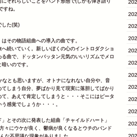
にそれらしいことをバンド形態で(しかも弾き語り
20
ですね。
20
した(笑)
20
20
はその物語組曲への導入の曲です。
へ続いていく。新しいぼくの心のイントロダクショ
20
わる曲で、ドッタンバッタン元気のいいリズムでメロ
20
と暗いのです。
20
かなとも思いますが、オトナになれない自分や、音
20
めてしまう自分、夢ばかり見て現実に落胆してばかり
めて、あえて肯定してしまうと・・・そこにはピータ
20
いう感覚でしょうか・・・。
20
」とその次に発表した組曲「チャイルドハート」
20
病の方々にウケが良く、鬱病が良くなるとウチのバンド
20
そんな不思議な現象がありました。