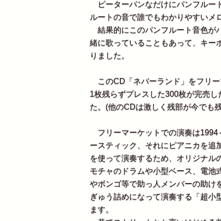
ピーターパンなだけにパンフルート
ルートの音で誰でもわかりやすいメ
結果的にこのパンフルート音色がバ
緒に歌っていることもあって、キー
りました。
このCD「ネバーランド」をフリー
1枚残らずプレスした300枚が完売
た。(他のCDは激しく残部が今でも残
フリーマーケットでの演奏は1994
ースティック、それにピアニカを追
を使って演奏するため、オリジナル
モチャのドラムや小型ベース、電池
やボンゴ等で助っ人メンバーの助け
ぎゅう詰めになって演奏する「超小
ます。