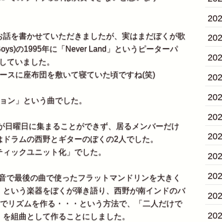
20
話を書かせていただきましたが、実はまだぼくが歌
20
ys)の1995年に「Never Land」というピーターパ
20
化していました。
ースに座布団を敷いて寝ていた頃ですね(笑)
20
20
ョン」という曲でした。
20
員が日曜日に集まることができず、居るメンバーだけ
20
はドラムの西野とギターのぼくの2人でした。
ィックユニット化」でした。
20
20
」)の録音で最後の曲で使ったフラットマンドリンを大きく
」という楽器をぼくが弾き語り、西野が南インドのバ
20
鼓でリズムを作る・・・という方法で、「二人だけで
20
」を組曲として作ることにしました。