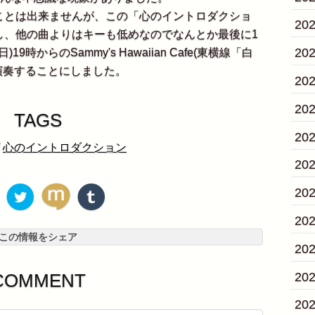
とは出来ませんが、この「心のイントロダクショ
20
し、他の曲よりはキーも低めなのでなんとか最後に1
20
時からのSammy's Hawaiian Cafe(東横線「白
演奏することにしました。
20
20
TAGS
20
/
心のイントロダクション
20
20
20
この情報をシェア
20
20
COMMENT
20