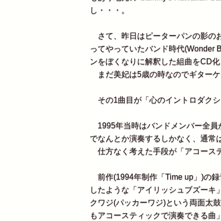
し・・・。
さて、昨日はピーターパンの影のお
ってやっていたバンド時代(Wonder Bo
ンをぼくなりに解釈した組曲をCD
まだ美妃は5歳の時なのでギターケ
その1曲目が「心のイントロダクシ
1995年当時はバンドメンバー全
でなんとか演奏するしかなく、通常
仕方なく考えた手段が「アコーステ
前作(1994年制作「Time up
したような「アイリッシュブズーキ
クワジ(パッカーワジ)という両面太
もアコースティックで演奏できる曲