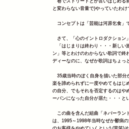
巷でストリートとか言いはじめる前
と変わらない音量で)やっていたわけ
コンセプトは「芸能は河原乞食」で
さて、「心のイントロダクション」
「はじまりは終わり・・・新しい旅
ン」等とわけのわからない歌詞で終
ディーなのに、なぜか歌詞はちょっ
35歳当時のぼく自身を描いた部分
楽を諦められずに一度やめてもはじ
の自分、でもそれを否定するのはや
ーパンになった自分が居た・・・と
この曲を含んだ組曲「ネバーランド
は、1995～1998年当時なぜか鬱
のお客様をやめていくという(苦笑)