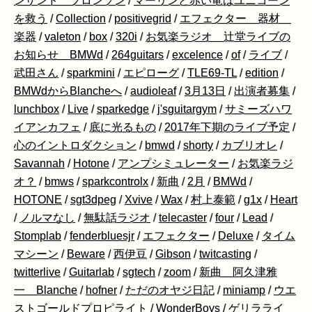
ンザンド ブロンソン
/
マーリンと赤い竜はユニコーン
を救う
/
Collection
/
positivegrid
/
エフェクター 器材
楽器
/
valeton
/
box
/
320i
/
お気楽ラジオ 辻堂ライブの
お知らせ BMWd
/
264guitars
/
excelence
/
of
/
ライブ
/
武田さん
/
sparkmini
/
エピローグ
/
TLE69-TL
/
edition
/
BMWdからBlancheへ
/
audioleaf
/
3月13日
/
出演者募集
/
lunchbox
/
Live
/
sparkedge
/
j'sguitargym
/
サミーズハワ
イアンカフェ
/
底に光るもの
/
2017年下期のライブ予定
/
心のイントロダクション
/
bmwd
/
shorty
/
カブリオレ
/
Savannah
/
Hotone
/
アンプシミュレーター
/
お気楽ラジ
オ？
/
bmws
/
sparkcontrolx
/
新曲
/
2月
/
BMWd
/
HOTONE
/
sgt3dpeg
/
Xvive
/
Wax
/
村上泰範
/
g1x
/
Heart
/
ノルマなし
/
無駄話ラジオ
/
telecaster
/
four
/
Lead
/
Stomplab
/
fenderbluesjr
/
エフェクター
/
Deluxe
/
タイム
マシーン
/
Beware
/
西伊豆
/
Gibson
/
twitcasting
/
twitterlive
/
Guitarlab
/
sgtech
/
zoom
/
新曲 阿久津雅
一 Blanche
/
hofner
/
ただのオヤジ日記
/
miniamp
/
ウエ
ストゴールドプロピライト
/
WonderBoys
/
ゲリラライ