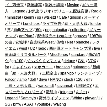
ブ 西伊豆
/
宮崎謙実
/
楽器の話題
/
Moving
/
ギター購
入 Legend
/
お気楽ラジオ
/
ボリューム配線変更
/
Radio
/
ministrat
/
kenmi
/
sg
/
wts-std
/
Cafe
/
gibson
/
オーディ
オリーフ
/
Lunchbox
/
ライブ報告
/
続・人形大戦
/
fender
/
弦
/
新曲アップ
/
'60s
/
originalguitar
/
collection
/
ギター
アンプ
/
amPlug2
/
配信販売のお知らせ
/
ogazys
/
1987年
の曲
/
安城岬
/
音楽喫茶West
/
偽物
/
Net
/
blanche
/
レク
イエム
/
west
/
U2
/
radio
/
西伊豆オートキャンプ場
/
live
/
黄金崎クリスタルパーク
/
MissTones
/
standard
/
曲の紹
介
/
gp-100
/
グッバイメンフィス
/
deluxe
/
G&L
/
VOX
/
for
/
チャイハネ
/
マホガニー
/
bronson
/
guitaramp
/
新組
曲「続・人形大戦」
/
土肥金山
/
sparkgo
/
ランチライブ
/
Falcon
/
amp
/
doll
/
drive
/
NANO
/
ctech
/
120i
/
elf
/
「続・人形大戦」
/
vanzandt
/
savannah
/
LEGACY
/
エ
スジーテクノロジーズ
/
新組曲
/
tetugen
/
あくつ
/
Legend
/
Sammy's
/
野外ライブフェス
/
White
/
player
/
II
/
SG
/
bmw
/
ASAT
/
youtube
/
Waiting