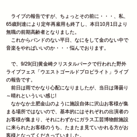
ライブの報告ですが、ちょっとその前に・・・、私、
65歳到達により定年再雇用も終了し、本日10月1日より
無職の前期高齢者となりました。
これからバンドのない平日、なにをして金のない中で
音楽をやればいいのか・・・悩んでおります。
で、9/29(日)黄金崎クリスタルパークで行われた野外
ライブフェス「ウエストゴールドプロピライト」ライブ
の報告です。
前日は雨でかなり心配になりましたが、当日は薄曇り
～晴れといういい感じ!
なかなか土肥金山のように施設自体に沢山お客様が集
まる場所ではないので、基本的にはそれぞれの出演者の
お客様が集まり、それにわずかにガラス工芸博物館施設
に来られたお客様のうち、たまたま見ていかれる方がお
客様となってくださっていました。