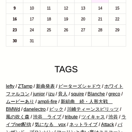
9
10
11
12
13
14
15
16
17
18
19
20
21
22
23
24
25
26
27
28
29
30
31
1
2
3
4
5
TAGS
lefty
/
ZTamp
/
新曲発表
/
ピーターズシャドウ
/
ホワイト
ファルコン
/
junior
/
izu
/
音人
/
squire
/
Blanche
/
greco
/
ムービーあり
/
ampli-fire
/
新組曲 続・人形大戦
BMWd
/
danelectro
/
ピック
/
川崎ティーンスピリッツ
/
風の吹く森
/
渋谷 ライブ
/
tribute
/
ツイキャス
/
渋谷
/
ラ
イブnet配信
/
気になる vox
/
ネットライブ
/
Attack
/
バ