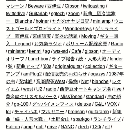
マシーン
/
Beware
/
西伊豆
/
Gibson
/
twitcasting
/
twitterlive
/
Guitarlab
/
sgtech
/
zoom
/
新曲 阿久津雅
一 Blanche
/
hofner
/
ただのオヤジ日記
/
miniamp
/
ウエ
ストゴールドプロピライト
/
WonderBoys
/
ゲリラライ
ブ 西伊豆
/
宮崎謙実
/
楽器の話題
/
Moving
/
ギター購
入 Legend
/
お気楽ラジオ
/
ボリューム配線変更
/
Radio
/
ministrat
/
kenmi
/
sg
/
wts-std
/
Cafe
/
gibson
/
オーディ
オリーフ
/
Lunchbox
/
ライブ報告
/
続・人形大戦
/
fender
/
弦
/
新曲アップ
/
'60s
/
originalguitar
/
collection
/
ギター
アンプ
/
amPlug2
/
配信販売のお知らせ
/
ogazys
/
1987年
の曲
/
安城岬
/
音楽喫茶West
/
偽物
/
Net
/
blanche
/
レク
イエム
/
west
/
U2
/
radio
/
西伊豆オートキャンプ場
/
live
/
黄金崎クリスタルパーク
/
MissTones
/
standard
/
曲の紹
介
/
gp-100
/
グッバイメンフィス
/
deluxe
/
G&L
/
VOX
/
for
/
チャイハネ
/
マホガニー
/
bronson
/
guitaramp
/
新組
曲「続・人形大戦」
/
土肥金山
/
sparkgo
/
ランチライブ
/
Falcon
/
amp
/
doll
/
drive
/
NANO
/
ctech
/
120i
/
elf
/