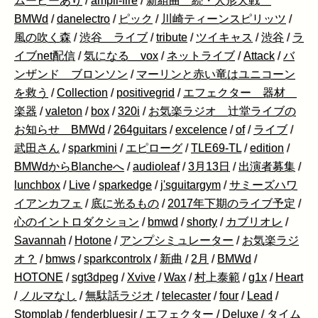
ムービーあり
/
ampli-fire
/
新組曲 続・人形大戦
BMWd
/
danelectro
/
ピック
/
川崎ティーンスピリッツ
/
風の吹く森
/
渋谷 ライブ
/
tribute
/
ツイキャス
/
渋谷
/
ラ
イブnet配信
/
気になる vox
/
ネットライブ
/
Attack
/
バ
ンザンド ブロンソン
/
マーリンと赤い竜はユニコーン
を救う
/
Collection
/
positivegrid
/
エフェクター 器材
楽器
/
valeton
/
box
/
320i
/
お気楽ラジオ 辻堂ライブの
お知らせ BMWd
/
264guitars
/
excelence
/
of
/
ライブ
/
武田さん
/
sparkmini
/
エピローグ
/
TLE69-TL
/
edition
/
BMWdからBlancheへ
/
audioleaf
/
3月13日
/
出演者募集
/
lunchbox
/
Live
/
sparkedge
/
j'sguitargym
/
サミーズハワ
イアンカフェ
/
底に光るもの
/
2017年下期のライブ予定
/
心のイントロダクション
/
bmwd
/
shorty
/
カブリオレ
/
Savannah
/
Hotone
/
アンプシミュレーター
/
お気楽ラジ
オ？
/
bmws
/
sparkcontrolx
/
新曲
/
2月
/
BMWd
/
HOTONE
/
sgt3dpeg
/
Xvive
/
Wax
/
村上泰範
/
g1x
/
Heart
/
ノルマなし
/
無駄話ラジオ
/
telecaster
/
four
/
Lead
/
Stomplab
/
fenderbluesjr
/
エフェクター
/
Deluxe
/
タイム