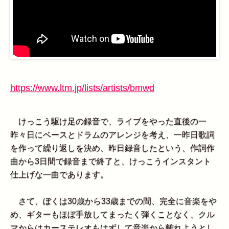
https://www.ltm.jp/lists/artists/bmwd
けっこう駆け足の録音で、ライブをやった直後の一
昨々日にベースとドラムのアレンジを考え、一昨日歌詞
を作って繰り返しを決め、昨日録音したという、作詞作
曲から3日間で録音まで終了と、けっこうインスタント
仕上げな一曲であります。
さて、ぼくは30歳から33歳までの間、完全に音楽をや
め、ギターもほぼ手放してまったく弾くことなく、クル
マからはカーステレオもはずして音楽から離れようとし